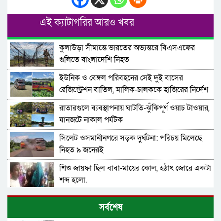
এই ক্যাটাগরির আরও খবর
কুলাউড়া সীমান্তে ভারতের অভ্যন্তরে বিএসএফের
গুলিতে বাংলাদেশি নিহত
ইউনিক ও বেঙ্গল পরিবহনের সেই দুই বাসের
রেজিস্ট্রেশন বাতিল, মালিক-চালককে হাজিরের নির্দেশ
রাতারগুলে ব্যবস্থাপনায় ঘাটতি-ঝুঁকিপূর্ণ ওয়াচ টাওয়ার,
যানজটে নাকাল পর্যটক
সিলেট ওসমানীনগরে সড়ক দুর্ঘটনা: পরিচয় মিলেছে
নিহত ৯ জনেরই
শিশু জায়ফা ছিল বাবা-মায়ের কোল, হঠাৎ জোরে একটা
শব্দ হলো.
পানিতে ডুবে মারা যান বড় ভাই, সড়কে প্রাণ গেলো
সর্বশেষ
সোবহানীঘাটের প্রীতমের