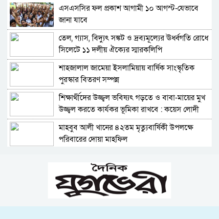
এসএসসির ফল প্রকাশ আগামী ১০ আগস্ট-যেভাবে
সিলেট জালালাবাদ গ্যাস কর্তৃপক্ষ গ্যাস সংকট নিয়ে
জানা যাবে
গণবিজ্ঞপ্তিতে যা বলেন
তেল, গ্যাস, বিদ্যুৎ সঙ্কট ও দ্রব্যমূল্যের ঊর্ধ্বগতি রোধে
সিলেটে ডিবি পুলিশ পরিচয়ে কিশোরকে অপহরণের
সিলেটে ১১ দলীয় ঐক্যের স্মারকলিপি
চেষ্টা, জনতার হাতে ধরা
শাহজালাল জামেয়া ইসলামিয়ায় বার্ষিক সাংস্কৃতিক
গোয়াইনঘাটে অবৈধ পাথর উত্তোলনের অভিযোগে
পুরস্কার বিতরণ সম্পন্ন
টাস্কফোর্সের অভিযান, আটক ৮
শিক্ষার্থীদের উজ্জ্বল ভবিষ্যৎ গড়তে ও বাবা-মায়ের মুখ
সিলেটে মাদক, জুয়া ও কিংশোর গ্যাং নির্মূলে বিশেষ
উজ্জ্বল করতে কার্যকর ভূমিকা রাখবে : কয়েস লোদী
অভিযানের ঘোষণা নতুন পুলিশ কমিশনার
মাহবুব আলী খানের ৪২তম মৃত্যুবার্ষিকী উপলক্ষে
সিলেটে ডেঙ্গুতে বছরের প্রথম মৃত্যু
পরিবারের দোয়া মাহফিল
১৮নং ওয়ার্ড বিএনপির উদ্যোগে মতবিনিময় ও উন্মুক্ত
সিলেট সীমান্তে বিজিবির অভিযানে ৯০ লাখ টাকার
আলোচনা সভা-মন্ত্রী খন্দকার মুক্তাদির
চোরাচালানি পণ্য জব্দ
সিলেট মহানগর বিএনপির সভাপতি পদে পুনর্বহাল
ময়লার স্তূপ থেকে প্রাণ ফিরছে নগরের আরেকটি পুকুরে
নাসিম, ভারমুক্ত লোদী
রিয়ার অ্যাডমিরাল মাহবুব আলী খানের মৃত্যুবার্ষিকীতে
এক মাসের মধ্যে সিলেট-জাফলং রেলপথের কাজ