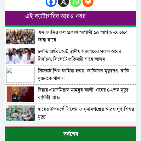
এই ক্যাটাগরির আরও খবর
এসএসসির ফল প্রকাশ আগামী ১০ আগস্ট-যেভাবে
জানা যাবে
চলতি অর্থবছরেই স্থানীয় সরকারের সকল স্তরের
নির্বাচন: সিলেটে প্রতিমন্ত্রী শাহে আলম
সিলেটে শিশু ফাহিমা হত্যা: জাকিরের মৃত্যুদণ্ড, বাকি
দুজনকে খালাস
রিয়ার এ্যাডমিরাল মাহবুব আলী খানের ৪২তম মৃত্যু
বার্ষিকী আজ
হামের উপসর্গে সিলেট ও সুনামগঞ্জের আরও দুই শিশুর
মৃত্যু
দেশের বড় চ্যালেঞ্জ জ্বালানি, ১৭ বছরের অব্যবস্থাপনার
সর্বশেষ
কারণে এই অবস্থা: সিলেটে বাণিজ্যমন্ত্রী