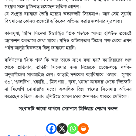
সংস্থার সঙ্গে চুক্তিবদ্ধ হয়েছেন হৃতিক রোশন।
যে সংস্থার ব্যানারে তৈরি হয়েছে অস্কারজয়ী সিনেমাও। আর সেই সূত্রেই
বিশ্বমানের কোনও প্রজেক্টে হৃতিকের অভিনয় করার জল্পনার সূত্রপাত।
কানাঘুষা, হিন্দি সিনেমা ইন্ডাস্ট্রির ‘গ্রিক গড’কে আসন্ন হলিউড প্রডেক্টে
অ্যাকশন অবতারে দেখা যাবে। যদিও অভিনেতার টিমের পক্ষ থেকে এখন
পর্যন্ত আনুষ্ঠানিকভাবে কিছু জানানো হয়নি।
বলিউডের ‘গ্রিক গড’ কি আর তাকে সাধে বলা হয়? ক্যারিয়ারের শুরু
থেকে প্রতিবার, প্রতিটা সিনেমার জন্য নিজেকে ভেঙে-গড়ে দর্শক-
অনুরাগীদের সারপ্রাইজ দেন। আড়াই দশকের ক্যারিয়ারে ‘ওয়ার’, ‘সুপার
৩০’, ‘গুজারিশ’, ‘কোয়ি… মিল গয়া’, ‘কৃষ’, ‘যোধা আকবর’ থেকে ‘জিন্দেগি
না মিলেগি দোবারা’র মতো একাধিক ভিন্ন স্বাদের সিনেমায় অভিনয়
করেছেন হৃতিক। এবার হলিউডে কেমন চমক দেন নজর থাকবে সেদিকে।
সংবাদটি ভালো লাগলে স্যোশাল মিডিয়ায় শেয়ার করুন