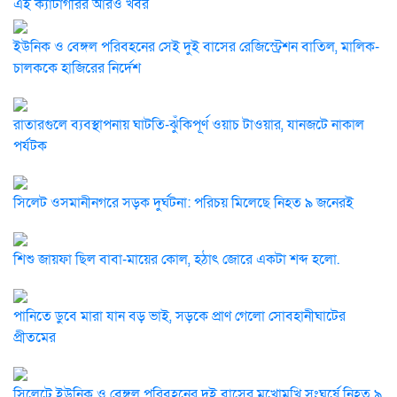
এই ক্যাটাগরির আরও খবর
ইউনিক ও বেঙ্গল পরিবহনের সেই দুই বাসের রেজিস্ট্রেশন বাতিল, মালিক-
চালককে হাজিরের নির্দেশ
রাতারগুলে ব্যবস্থাপনায় ঘাটতি-ঝুঁকিপূর্ণ ওয়াচ টাওয়ার, যানজটে নাকাল
পর্যটক
সিলেট ওসমানীনগরে সড়ক দুর্ঘটনা: পরিচয় মিলেছে নিহত ৯ জনেরই
শিশু জায়ফা ছিল বাবা-মায়ের কোল, হঠাৎ জোরে একটা শব্দ হলো.
পানিতে ডুবে মারা যান বড় ভাই, সড়কে প্রাণ গেলো সোবহানীঘাটের
প্রীতমের
সিলেটে ইউনিক ও বেঙ্গল পরিবহনের দুই বাসের মুখোমুখি সংঘর্ষে নিহত ৯