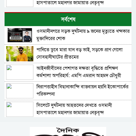
হাসপাতালে মহানগর জামায়াত নেতৃবৃন্দ
৫ বন্ধু সিলেটে এসেছিলেন ঘুরতে, ফেরার পথে
সর্বশেষ
দুর্ঘটনায় মারা যান সাইফুল
ওসমানীনগরে সড়ক দুর্ঘটনায় ৯ জনের মৃত্যুতে খন্দকার
সিলেটের সড়ক দুর্ঘটনায় বাউল শিল্পী পেহেলী ভৈরবী
মুক্তাদিরের শোক
নিহত
পানিতে ডুবে মারা যান বড় ভাই, সড়কে প্রাণ গেলো
সবুজ বাংলাদেশ গড়ার প্রত্যয়ে সিলেটে বাবৌযুপ’র
সোবহানীঘাটের প্রীতমের
দ্বিতীয় পর্যায়ে বৃক্ষরোপণ কর্মসূচি সম্পন্ন
আইনজীবীদের পেশাগত দক্ষতা বৃদ্ধিতে প্রশিক্ষণ
সিলেটে ইউনিক ও বেঙ্গল পরিবহনের দুই বাসের
কর্মশালা অপরিহার্য: এমপি এমরান আহমদ চৌধুরী
মুখোমুখি সংঘর্ষে নিহত ৯
নিরাপত্তাহীন বিছানাকান্দি বাস্তবায়ন হয়নি ইকোপার্কের
এসএসসির ফল প্রকাশ আগামী ১০ আগস্ট-যেভাবে
পরিকল্পনা
জানা যাবে
সিলেটে দুর্ঘটনায় আহতদের দেখতে ওসমানী
তেল, গ্যাস, বিদ্যুৎ সঙ্কট ও দ্রব্যমূল্যের ঊর্ধ্বগতি রোধে
হাসপাতালে মহানগর জামায়াত নেতৃবৃন্দ
সিলেটে ১১ দলীয় ঐক্যের স্মারকলিপি
৫ বন্ধু সিলেটে এসেছিলেন ঘুরতে, ফেরার পথে
শাহজালাল জামেয়া ইসলামিয়ায় বার্ষিক সাংস্কৃতিক
দুর্ঘটনায় মারা যান সাইফুল
পুরস্কার বিতরণ সম্পন্ন