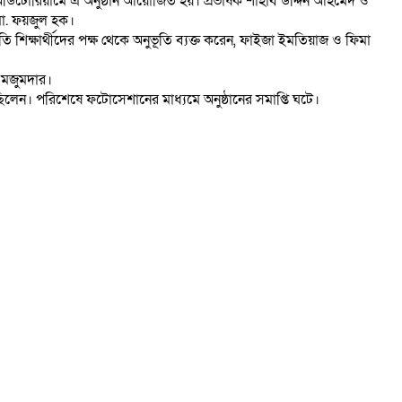
 অডিটোরিয়ামে এ অনুষ্ঠান আয়োজিত হয়। প্রভাষক শাহাব উদ্দিন আহমেদ ও
 মো. ফয়জুল হক।
ি শিক্ষার্থীদের পক্ষ থেকে অনুভূতি ব্যক্ত করেন, ফাইজা ইমতিয়াজ ও ফিমা
র মজুমদার।
ত ছিলেন। পরিশেষে ফটোসেশানের মাধ্যমে অনুষ্ঠানের সমাপ্তি ঘটে।