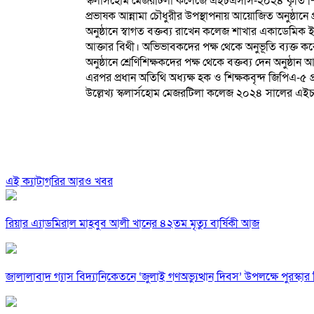
স্কলার্সহোম মেজরটিলা কলেজে এইচএসসি-২০২৪ কৃতি শিক্
প্রভাষক আন্নামা চৌধুরীর উপস্থাপনায় আয়োজিত অনুষ্ঠানে
অনুষ্ঠানে স্বাগত বক্তব্য রাখেন কলেজ শাখার একাডেমিক ই
আক্তার বিথী। অভিভাবকদের পক্ষ থেকে অনুভূতি ব্যক্ত ক
অনুষ্ঠানে শ্রেণিশিক্ষকদের পক্ষ থেকে বক্তব্য দেন অনুষ্ঠ
এরপর প্রধান অতিথি অধ্যক্ষ হক ও শিক্ষকবৃন্দ জিপিএ-৫ প্
উল্লেখ্য স্কলার্সহোম মেজরটিলা কলেজ ২০২৪ সালের এ
এই ক্যাটাগরির আরও খবর
রিয়ার এ্যাডমিরাল মাহবুব আলী খানের ৪২তম মৃত্যু বার্ষিকী আজ
জালালাবাদ গ্যাস বিদ্যানিকেতনে ‘জুলাই গণঅভ্যুত্থান দিবস’ উপলক্ষে পুরস্কা