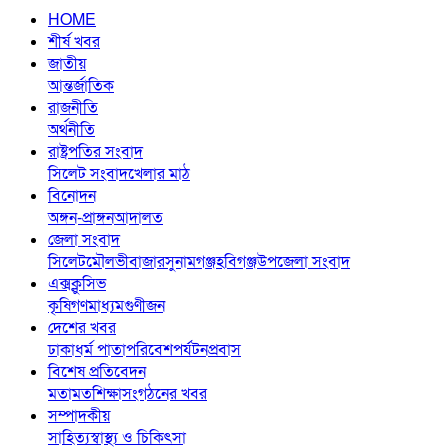
HOME
শীর্ষ খবর
জাতীয়
আন্তর্জাতিক
রাজনীতি
অর্থনীতি
রাষ্ট্রপতির সংবাদ
সিলেট সংবাদ
খেলার মাঠ
বিনোদন
অঙ্গন-প্রাঙ্গন
আদালত
জেলা সংবাদ
সিলেট
মৌলভীবাজার
সুনামগঞ্জ
হবিগঞ্জ
উপজেলা সংবাদ
এক্সক্লুসিভ
কৃষি
গণমাধ্যম
গুণীজন
দেশের খবর
ঢাকা
ধর্ম পাতা
পরিবেশ
পর্যটন
প্রবাস
বিশেষ প্রতিবেদন
মতামত
শিক্ষা
সংগঠনের খবর
সম্পাদকীয়
সাহিত্য
স্বাস্থ্য ও চিকিৎসা