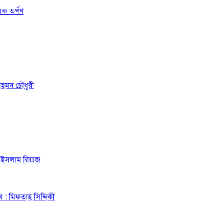
তবক অর্পণ
আহমদ চৌধুরী
ল ইসলাম রিয়াজ
ে : মিফতাহ্ সিদ্দিকী