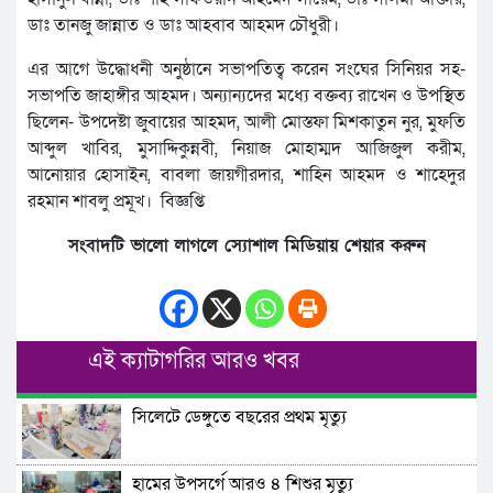
ডাঃ তানজু জান্নাত ও ডাঃ আহবাব আহমদ চৌধুরী।
এর আগে উদ্ধোধনী অনুষ্ঠানে সভাপতিত্ব করেন সংঘের সিনিয়র সহ-
সভাপতি জাহাঙ্গীর আহমদ। অন্যান্যদের মধ্যে বক্তব্য রাখেন ও উপস্থিত
ছিলেন- উপদেষ্টা জুবায়ের আহমদ, আলী মোস্তফা মিশকাতুন নুর, মুফতি
আব্দুল খাবির, মুসাদ্দিকুন্নবী, নিয়াজ মোহাম্মদ আজিজুল করীম,
আনোয়ার হোসাইন, বাবলা জায়গীরদার, শাহিন আহমদ ও শাহেদুর
রহমান শাবলু প্রমূখ। বিজ্ঞপ্তি
সংবাদটি ভালো লাগলে স্যোশাল মিডিয়ায় শেয়ার করুন
এই ক্যাটাগরির আরও খবর
সিলেটে ডেঙ্গুতে বছরের প্রথম মৃত্যু
হামের উপসর্গে আরও ৪ শিশুর মৃত্যু