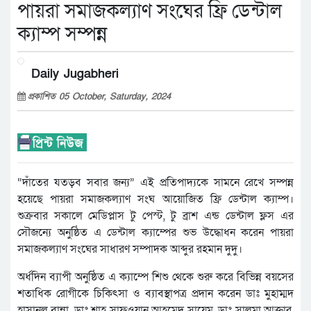
পায়রা সমাজকল্যাণ সংঘের ফ্রি ডেন্টাল
ক্যাম্প সম্পন্ন
Daily Jugabheri
প্রকাশিত 05 October, Saturday, 2024
“দাঁতের যতড়ব সবার জন্য” এই প্রতিপাদ্যকে সামনে রেখে সম্পন্ন
হয়েছে পায়রা সমাজকল্যাণ সংঘ আয়োজিত ফ্রি ডেন্টাল ক্যাম্প।
শুক্রবার সকালে মেডিপ্লাস টু পেস্ট, টু ব্রাশ এন্ড ডেন্টাল ফ্লস এর
সৌজন্যে অনুষ্ঠিত এ ডেন্টাল ক্যাম্পের শুভ উদ্ধোধন করেন পায়রা
সমাজকল্যাণ সংঘের সাধারণ সম্পাদক আব্দুর রহমান দুদু।
অর্ধদিন ব্যাপী অনুষ্ঠিত এ ক্যাম্পে শিশু থেকে শুরু করে বিভিন্ন বয়সের
শতাধিক রোগীকে চিকিৎসা ও ব্যাবস্থাপত্র প্রদান করেন ডাঃ মুহাম্মদ
হাসানুল বান্না, ডাঃ শাহ সাফওয়ান আহমেদ সায়েম, ডাঃ সালমা আক্তার,