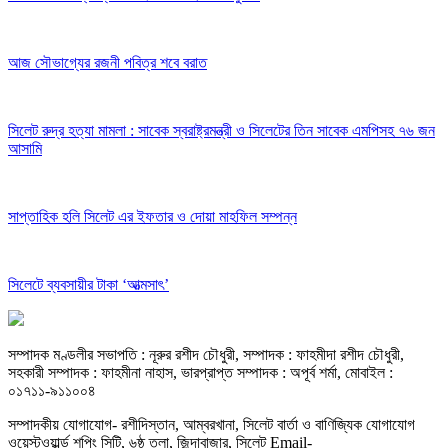
আজ সৌভাগ্যের রজনী পবিত্র শবে বরাত
সিলেট রুদ্র হত্যা মামলা : সাবেক স্বরাষ্ট্রমন্ত্রী ও সিলেটের তিন সাবেক এমপিসহ ৭৬ জন
আসামি
সাপ্তাহিক হলি সিলেট এর ইফতার ও দোয়া মাহফিল সম্পন্ন
সিলেটে ব্যবসায়ীর টাকা ‘আত্মসাৎ’
সম্পাদক মণ্ডলীর সভাপতি : নূরুর রশীদ চৌধুরী, সম্পাদক : ফাহমীদা রশীদ চৌধুরী,
সহকারী সম্পাদক : ফাহমীনা নাহাস, ভারপ্রাপ্ত সম্পাদক : অপূর্ব শর্মা, মোবাইল :
০১৭১১-৯১১০০৪
সম্পাদকীয় যােগাযোগ- রশীদিস্তান, আম্বরখানা, সিলেট বার্তা ও বাণিজ্যিক যোগাযােগ
ওয়েস্টওয়ার্ল্ড শপিং সিটি, ৬ষ্ঠ তলা, জিন্দাবাজার, সিলেট Email-