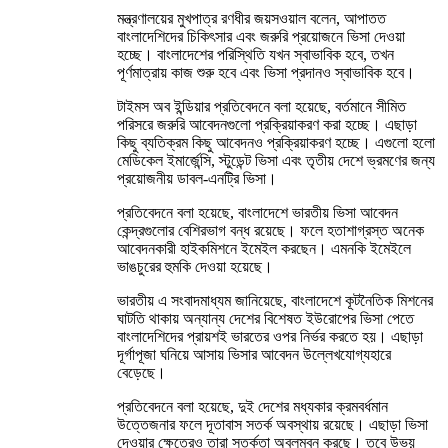
মন্ত্রণালয়ের মুখপাত্র রণধীর জয়সওয়াল বলেন, আপাতত
বাংলাদেশিদের চিকিৎসার এবং জরুরি প্রয়োজনে ভিসা দেওয়া
হচ্ছে। বাংলাদেশের পরিস্থিতি যখন স্বাভাবিক হবে, তখন
পূর্ণমাত্রায় কাজ শুরু হবে এবং ভিসা প্রদানও স্বাভাবিক হবে।
টাইমস অব ইন্ডিয়ার প্রতিবেদনে বলা হয়েছে, বর্তমানে সীমিত
পরিসরে জরুরি আবেদনগুলো প্রক্রিয়াকরণ করা হচ্ছে। এছাড়া
কিছু ব্যতিক্রম কিছু আবেদনও প্রক্রিয়াকরণ হচ্ছে। এগুলো হলো
মেডিকেল ইমার্জেন্সি, স্টুডেন্ট ভিসা এবং তৃতীয় দেশে ভ্রমণের জন্য
প্রয়োজনীয় ডাবল-এনট্রি ভিসা।
প্রতিবেদনে বলা হয়েছে, বাংলাদেশে ভারতীয় ভিসা আবেদন
কেন্দ্রগুলোর বেশিরভাগ বন্ধ রয়েছে। ফলে হতাশাগ্রস্ত অনেক
আবেদনকারী হাইকমিশনে ইমেইল করছেন। এমনকি ইমেইলে
ভাঙচুরের হুমকি দেওয়া হয়েছে।
ভারতীয় এ সংবাদমাধ্যম জানিয়েছে, বাংলাদেশে কূটনৈতিক মিশনের
ঘাটতি থাকায় অন্যান্য দেশের বিশেষত ইউরোপের ভিসা পেতে
বাংলাদেশিদের প্রায়শই ভারতের ওপর নির্ভর করতে হয়। এছাড়া
দূর্গাপূজা ঘনিয়ে আসায় ভিসার আবেদন উল্লেখযোগ্যহারে
বেড়েছে।
প্রতিবেদনে বলা হয়েছে, দুই দেশের মধ্যকার ক্রমবর্ধমান
উত্তেজনার ফলে দূতাবাস সতর্ক অবস্থায় রয়েছে। এছাড়া ভিসা
দেওয়ার ক্ষেত্রেও তারা সতর্কতা অবলম্বন করছে। তবে উভয়