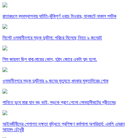
রাতারগুলে ব্যবস্থাপনায় ঘাটতি-ঝুঁকিপূর্ণ ওয়াচ টাওয়ার, যানজটে নাকাল পর্যটক
সিলেট ওসমানীনগরে সড়ক দুর্ঘটনা: পরিচয় মিলেছে নিহত ৯ জনেরই
শিশু জায়ফা ছিল বাবা-মায়ের কোল, হঠাৎ জোরে একটা শব্দ হলো.
ওসমানীনগরে সড়ক দুর্ঘটনায় ৯ জনের মৃত্যুতে খন্দকার মুক্তাদিরের শোক
পানিতে ডুবে মারা যান বড় ভাই, সড়কে প্রাণ গেলো সোবহানীঘাটের প্রীতমের
আইনজীবীদের পেশাগত দক্ষতা বৃদ্ধিতে প্রশিক্ষণ কর্মশালা অপরিহার্য: এমপি এমরান
আহমদ চৌধুরী