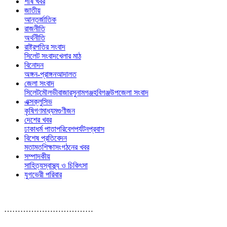
শীর্ষ খবর
জাতীয়
আন্তর্জাতিক
রাজনীতি
অর্থনীতি
রাষ্ট্রপতির সংবাদ
সিলেট সংবাদ
খেলার মাঠ
বিনোদন
অঙ্গন-প্রাঙ্গন
আদালত
জেলা সংবাদ
সিলেট
মৌলভীবাজার
সুনামগঞ্জ
হবিগঞ্জ
উপজেলা সংবাদ
এক্সক্লুসিভ
কৃষি
গণমাধ্যম
গুণীজন
দেশের খবর
ঢাকা
ধর্ম পাতা
পরিবেশ
পর্যটন
প্রবাস
বিশেষ প্রতিবেদন
মতামত
শিক্ষা
সংগঠনের খবর
সম্পাদকীয়
সাহিত্য
স্বাস্থ্য ও চিকিৎসা
যুগভেরী পরিবার
……………………………