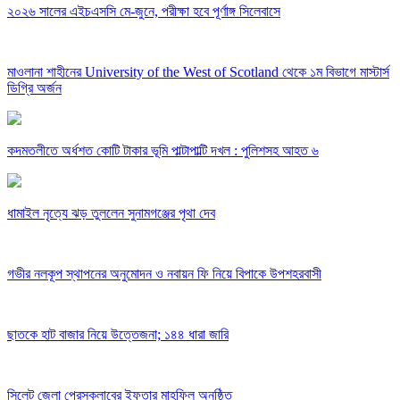
২০২৬ সালের এইচএসসি মে-জুনে, পরীক্ষা হবে পূর্ণাঙ্গ সিলেবাসে
মাওলানা শাহীনের University of the West of Scotland থেকে ১ম বিভাগে মাস্টার্স
ডিগ্রি অর্জন
কদমতলীতে অর্ধশত কোটি টাকার ভূমি পাল্টাপাল্টি দখল : পুলিশসহ আহত ৬
ধামাইল নৃত্যে ঝড় তুললেন সুনামগঞ্জের পৃথা দেব
গভীর নলকূপ স্থাপনের অনুমোদন ও নবায়ন ফি নিয়ে বিপাকে উপশহরবাসী
ছাতকে হাট বাজার নিয়ে উত্তেজনা; ১৪৪ ধারা জারি
সিলেট জেলা প্রেসক্লাবের ইফতার মাহফিল অনুষ্ঠিত