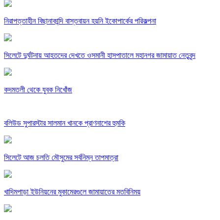
নিরাপত্তাহীন বিছানাকান্দি বাস্তবায়ন হয়নি ইকোপার্কের পরিকল্পনা
সিলেটে দুর্ঘটনায় আহতদের দেখতে ওসমানী হাসপাতালে মহানগর জামায়াত নেতৃবৃন্দ
কদমতলী থেকে যুবক নিখোঁজ
বলিউড সুপারস্টার সালমান খানকে প্রাণনাশের হুমকি
সিলেটে আজ চলতি মৌসুমের সর্বনিম্ন তাপমাত্রা
খাদিমপাড়া ইউনিয়নের মুকামেরগুলে জামায়াতের মতবিনিময়