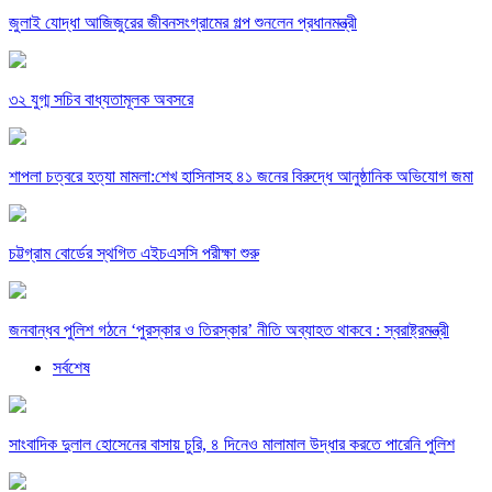
জুলাই যোদ্ধা আজিজুরের জীবনসংগ্রামের গল্প শুনলেন প্রধানমন্ত্রী
৩২ যুগ্ম সচিব বাধ্যতামূলক অবসরে
শাপলা চত্বরে হত্যা মামলা:শেখ হাসিনাসহ ৪১ জনের বিরুদ্ধে আনুষ্ঠানিক অভিযোগ জমা
চট্টগ্রাম বোর্ডের স্থগিত এইচএসসি পরীক্ষা শুরু
জনবান্ধব পুলিশ গঠনে ‘পুরস্কার ও তিরস্কার’ নীতি অব্যাহত থাকবে : স্বরাষ্ট্রমন্ত্রী
সর্বশেষ
সাংবাদিক দুলাল হোসেনের বাসায় চুরি, ৪ দিনেও মালামাল উদ্ধার করতে পারেনি পুলিশ