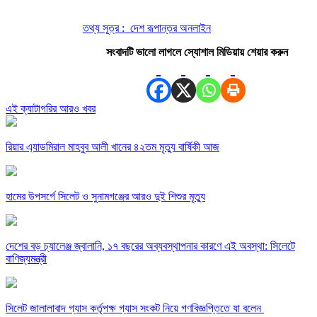
তথ্য সূত্র : দেশ রূপান্তর অনলাইন
সংবাদটি ভালো লাগলে স্যোশাল মিডিয়ায় শেয়ার করুন
এই ক্যাটাগরির আরও খবর
রিয়ার এ্যাডমিরাল মাহবুব আলী খানের ৪২তম মৃত্যু বার্ষিকী আজ
হামের উপসর্গে সিলেট ও সুনামগঞ্জের আরও দুই শিশুর মৃত্যু
দেশের বড় চ্যালেঞ্জ জ্বালানি, ১৭ বছরের অব্যবস্থাপনার কারণে এই অবস্থা: সিলেটে
বাণিজ্যমন্ত্রী
সিলেট জালালাবাদ গ্যাস কর্তৃপক্ষ গ্যাস সংকট নিয়ে গণবিজ্ঞপ্তিতে যা বলেন