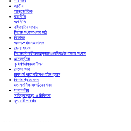
শীর্ষ খবর
জাতীয়
আন্তর্জাতিক
রাজনীতি
অর্থনীতি
রাষ্ট্রপতির সংবাদ
সিলেট সংবাদ
খেলার মাঠ
বিনোদন
অঙ্গন-প্রাঙ্গন
আদালত
জেলা সংবাদ
সিলেট
মৌলভীবাজার
সুনামগঞ্জ
হবিগঞ্জ
উপজেলা সংবাদ
এক্সক্লুসিভ
কৃষি
গণমাধ্যম
গুণীজন
দেশের খবর
ঢাকা
ধর্ম পাতা
পরিবেশ
পর্যটন
প্রবাস
বিশেষ প্রতিবেদন
মতামত
শিক্ষা
সংগঠনের খবর
সম্পাদকীয়
সাহিত্য
স্বাস্থ্য ও চিকিৎসা
যুগভেরী পরিবার
……………………………