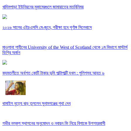
খাদিমপাড়া ইউনিয়নের মুকামেরগুলে জামায়াতের মতবিনিময়
২০২৬ সালের এইচএসসি মে-জুনে, পরীক্ষা হবে পূর্ণাঙ্গ সিলেবাসে
মাওলানা শাহীনের University of the West of Scotland থেকে ১ম বিভাগে মাস্টার্স
ডিগ্রি অর্জন
কদমতলীতে অর্ধশত কোটি টাকার ভূমি পাল্টাপাল্টি দখল : পুলিশসহ আহত ৬
ধামাইল নৃত্যে ঝড় তুললেন সুনামগঞ্জের পৃথা দেব
গভীর নলকূপ স্থাপনের অনুমোদন ও নবায়ন ফি নিয়ে বিপাকে উপশহরবাসী