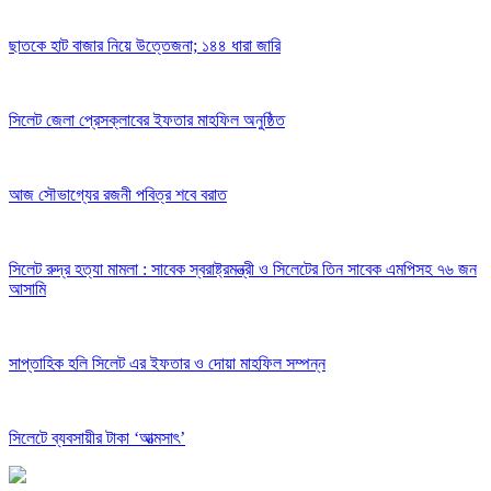
ছাতকে হাট বাজার নিয়ে উত্তেজনা; ১৪৪ ধারা জারি
সিলেট জেলা প্রেসক্লাবের ইফতার মাহফিল অনুষ্ঠিত
আজ সৌভাগ্যের রজনী পবিত্র শবে বরাত
সিলেট রুদ্র হত্যা মামলা : সাবেক স্বরাষ্ট্রমন্ত্রী ও সিলেটের তিন সাবেক এমপিসহ ৭৬ জন
আসামি
সাপ্তাহিক হলি সিলেট এর ইফতার ও দোয়া মাহফিল সম্পন্ন
সিলেটে ব্যবসায়ীর টাকা ‘আত্মসাৎ’