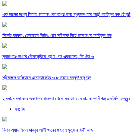
এক মাসের মধ্যে সিলেট-জাফলং রেলপথের কাজ দৃশ্যমান হবে-মন্ত্রী আরিফুল হক চৌধুরী
সিলেট-জাফলং রেললাইন নির্মাণ: রেল সচিবকে নিয়ে জাফলংয়ে আরিফুল হক
সুনামগঞ্জে হাওরে নৌকাডুবিতে প্রাণ গেল একজনের, নিখোঁজ ৩
শ্রীমঙ্গলে অভিযানে এক্সক্যাভেটর ও ৮ হাজার ঘনফুট বালু জব্দ
হামলা-মামলা করে তরুণদের রাজপথ থেকে সরানো যাবে না-কোম্পানীগঞ্জ এনসিপি নেতৃবৃন্দ
সর্বশেষ
রিয়ার এ্যাডমিরাল মাহবুব আলী খানের ৪২তম মৃত্যু বার্ষিকী আজ