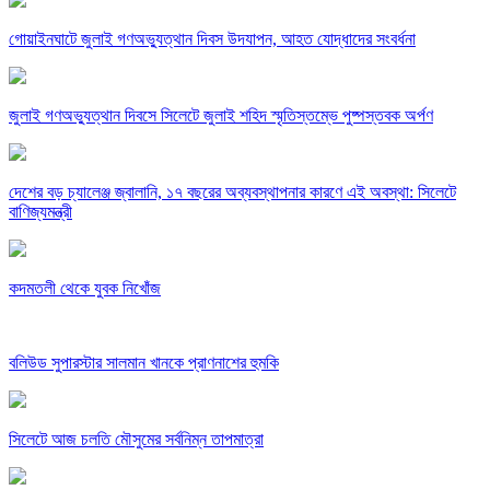
গোয়াইনঘাটে জুলাই গণঅভ্যুত্থান দিবস উদযাপন, আহত যোদ্ধাদের সংবর্ধনা
জুলাই গণঅভ্যুত্থান দিবসে সিলেটে জুলাই শহিদ স্মৃতিস্তম্ভে পুষ্পস্তবক অর্পণ
দেশের বড় চ্যালেঞ্জ জ্বালানি, ১৭ বছরের অব্যবস্থাপনার কারণে এই অবস্থা: সিলেটে
বাণিজ্যমন্ত্রী
কদমতলী থেকে যুবক নিখোঁজ
বলিউড সুপারস্টার সালমান খানকে প্রাণনাশের হুমকি
সিলেটে আজ চলতি মৌসুমের সর্বনিম্ন তাপমাত্রা