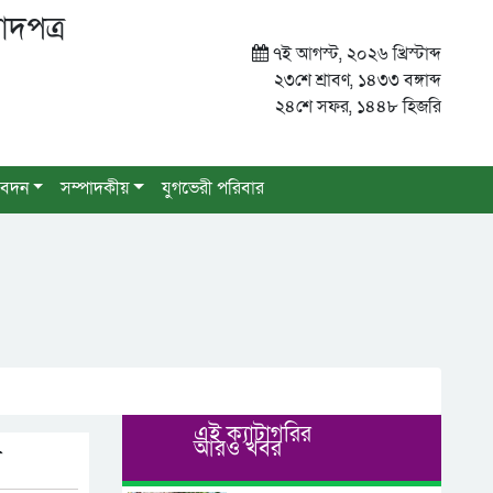
াদপত্র
৭ই আগস্ট, ২০২৬ খ্রিস্টাব্দ
২৩শে শ্রাবণ, ১৪৩৩ বঙ্গাব্দ
২৪শে সফর, ১৪৪৮ হিজরি
বেদন
সম্পাদকীয়
যুগভেরী পরিবার
এই ক্যাটাগরির
আরও খবর
ন