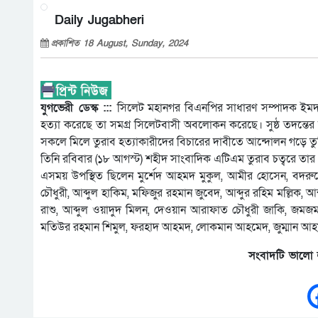
Daily Jugabheri
প্রকাশিত 18 August, Sunday, 2024
যুগভেরী ডেস্ক :::
সিলেট মহানগর বিএনপির সাধারণ সম্পাদক ইমদ
হত্যা করেছে তা সমগ্র সিলেটবাসী অবলোকন করেছে। সুষ্ঠ তদন্তের 
সকলে মিলে তুরাব হত্যাকারীদের বিচারের দাবীতে আন্দোলন গড়ে তু
তিনি রবিবার (১৮ আগস্ট) শহীদ সাংবাদিক এটিএম তুরাব চত্বরে তার প
এসময় উপস্থিত ছিলেন মুর্শেদ আহমদ মুকুল, আমীর হোসেন, বদরুদ
চৌধুরী, আব্দুল হাকিম, মফিজুর রহমান জুবেদ, আব্দুর রহিম মল্লিক,
রাশু, আব্দুল ওয়াদুদ মিলন, দেওয়ান আরাফাত চৌধুরী জাকি, জমজম 
মতিউর রহমান শিমুল, ফরহাদ আহমদ, লোকমান আহমেদ, জুম্মান আহমদ
সংবাদটি ভালো 