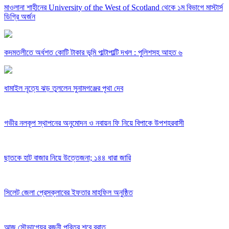
মাওলানা শাহীনের University of the West of Scotland থেকে ১ম বিভাগে মাস্টার্স
ডিগ্রি অর্জন
কদমতলীতে অর্ধশত কোটি টাকার ভূমি পাল্টাপাল্টি দখল : পুলিশসহ আহত ৬
ধামাইল নৃত্যে ঝড় তুললেন সুনামগঞ্জের পৃথা দেব
গভীর নলকূপ স্থাপনের অনুমোদন ও নবায়ন ফি নিয়ে বিপাকে উপশহরবাসী
ছাতকে হাট বাজার নিয়ে উত্তেজনা; ১৪৪ ধারা জারি
সিলেট জেলা প্রেসক্লাবের ইফতার মাহফিল অনুষ্ঠিত
আজ সৌভাগ্যের রজনী পবিত্র শবে বরাত