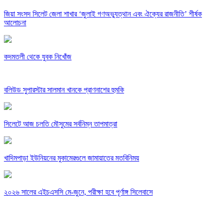
জিয়া সংসদ সিলেট জেলা শাখার ‘জুলাই গণঅভ্যুত্থান এবং ঐক্যের রাজনীতি’ শীর্ষক
আলোচনা
কদমতলী থেকে যুবক নিখোঁজ
বলিউড সুপারস্টার সালমান খানকে প্রাণনাশের হুমকি
সিলেটে আজ চলতি মৌসুমের সর্বনিম্ন তাপমাত্রা
খাদিমপাড়া ইউনিয়নের মুকামেরগুলে জামায়াতের মতবিনিময়
২০২৬ সালের এইচএসসি মে-জুনে, পরীক্ষা হবে পূর্ণাঙ্গ সিলেবাসে