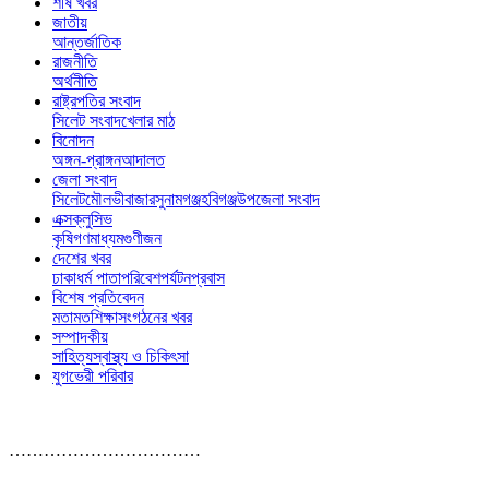
শীর্ষ খবর
জাতীয়
আন্তর্জাতিক
রাজনীতি
অর্থনীতি
রাষ্ট্রপতির সংবাদ
সিলেট সংবাদ
খেলার মাঠ
বিনোদন
অঙ্গন-প্রাঙ্গন
আদালত
জেলা সংবাদ
সিলেট
মৌলভীবাজার
সুনামগঞ্জ
হবিগঞ্জ
উপজেলা সংবাদ
এক্সক্লুসিভ
কৃষি
গণমাধ্যম
গুণীজন
দেশের খবর
ঢাকা
ধর্ম পাতা
পরিবেশ
পর্যটন
প্রবাস
বিশেষ প্রতিবেদন
মতামত
শিক্ষা
সংগঠনের খবর
সম্পাদকীয়
সাহিত্য
স্বাস্থ্য ও চিকিৎসা
যুগভেরী পরিবার
……………………………