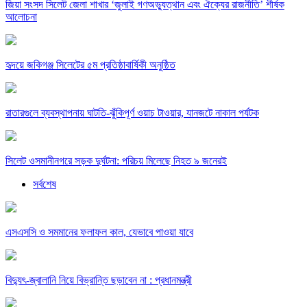
জিয়া সংসদ সিলেট জেলা শাখার ‘জুলাই গণঅভ্যুত্থান এবং ঐক্যের রাজনীতি’ শীর্ষক
আলোচনা
হৃদয়ে জকিগঞ্জ সিলেটের ৫ম প্রতিষ্ঠাবার্ষিকী অনুষ্ঠিত
রাতারগুলে ব্যবস্থাপনায় ঘাটতি-ঝুঁকিপূর্ণ ওয়াচ টাওয়ার, যানজটে নাকাল পর্যটক
সিলেট ওসমানীনগরে সড়ক দুর্ঘটনা: পরিচয় মিলেছে নিহত ৯ জনেরই
সর্বশেষ
এসএসসি ও সমমানের ফলাফল কাল, যেভাবে পাওয়া যাবে
বিদ্যুৎ-জ্বালানি নিয়ে বিভ্রান্তি ছড়াবেন না : প্রধানমন্ত্রী