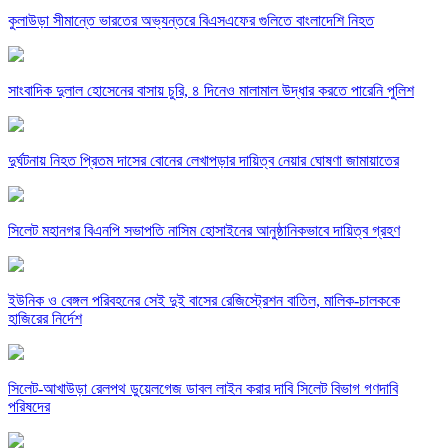
কুলাউড়া সীমান্তে ভারতের অভ্যন্তরে বিএসএফের গুলিতে বাংলাদেশি নিহত
সাংবাদিক দুলাল হোসেনের বাসায় চুরি, ৪ দিনেও মালামাল উদ্ধার করতে পারেনি পুলিশ
দুর্ঘটনায় নিহত প্রিতম দাসের বোনের লেখাপড়ার দায়িত্ব নেয়ার ঘোষণা জামায়াতের
সিলেট মহানগর বিএনপি সভাপতি নাসিম হোসাইনের আনুষ্ঠানিকভাবে দায়িত্ব গ্রহণ
ইউনিক ও বেঙ্গল পরিবহনের সেই দুই বাসের রেজিস্ট্রেশন বাতিল, মালিক-চালককে
হাজিরের নির্দেশ
সিলেট-আখাউড়া রেলপথ ডুয়েলগেজ ডাবল লাইন করার দাবি সিলেট বিভাগ গণদাবি
পরিষদের