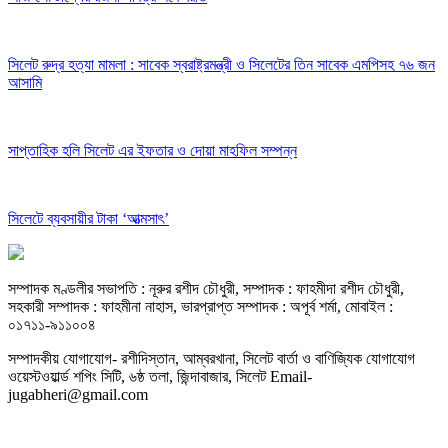
সিলেট রুদ্র হত্যা মামলা : সাবেক স্বরাষ্ট্রমন্ত্রী ও সিলেটের তিন সাবেক এমপিসহ ৭৬ জন
আসামি
সাপ্তাহিক হলি সিলেট এর ইফতার ও দোয়া মাহফিল সম্পন্ন
সিলেটে ব্যবসায়ীর টাকা ‘আত্মসাৎ’
সম্পাদক মণ্ডলীর সভাপতি : নূরুর রশীদ চৌধুরী, সম্পাদক : ফাহমীদা রশীদ চৌধুরী,
সহকারী সম্পাদক : ফাহমীনা নাহাস, ভারপ্রাপ্ত সম্পাদক : অপূর্ব শর্মা, মোবাইল :
০১৭১১-৯১১০০৪
সম্পাদকীয় যােগাযোগ- রশীদিস্তান, আম্বরখানা, সিলেট বার্তা ও বাণিজ্যিক যোগাযােগ
ওয়েস্টওয়ার্ল্ড শপিং সিটি, ৬ষ্ঠ তলা, জিন্দাবাজার, সিলেট Email-
jugabheri@gmail.com