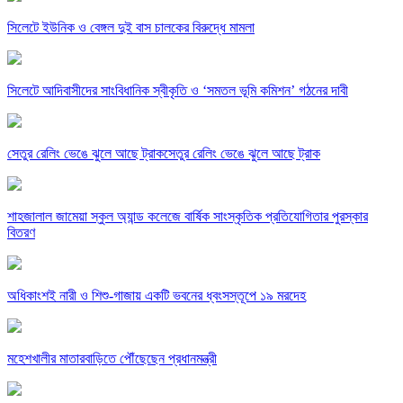
সিলেটে ইউনিক ও বেঙ্গল দুই বাস চালকের বিরুদ্ধে মামলা
সিলেটে আদিবাসীদের সাংবিধানিক স্বীকৃতি ও ‘সমতল ভূমি কমিশন’ গঠনের দাবী
সেতুর রেলিং ভেঙে ঝুলে আছে ট্রাকসেতুর রেলিং ভেঙে ঝুলে আছে ট্রাক
শাহজালাল জামেয়া স্কুল অ্যান্ড কলেজে বার্ষিক সাংস্কৃতিক প্রতিযোগিতার পুরস্কার
বিতরণ
অধিকাংশই নারী ও শিশু-গাজায় একটি ভবনের ধ্বংসস্তূপে ১৯ মরদেহ
মহেশখালীর মাতারবাড়িতে পৌঁছেছেন প্রধানমন্ত্রী