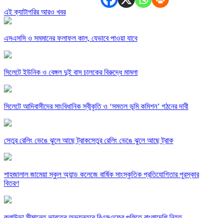
এই ক্যাটাগরির আরও খবর
এসএসসি ও সমমানের ফলাফল কাল, যেভাবে পাওয়া যাবে
সিলেটে ইউনিক ও বেঙ্গল দুই বাস চালকের বিরুদ্ধে মামলা
সিলেটে আদিবাসীদের সাংবিধানিক স্বীকৃতি ও ‘সমতল ভূমি কমিশন’ গঠনের দাবী
সেতুর রেলিং ভেঙে ঝুলে আছে ট্রাকসেতুর রেলিং ভেঙে ঝুলে আছে ট্রাক
শাহজালাল জামেয়া স্কুল অ্যান্ড কলেজে বার্ষিক সাংস্কৃতিক প্রতিযোগিতার পুরস্কার
বিতরণ
কুলাউড়া সীমান্তে ভারতের অভ্যন্তরে বিএসএফের গুলিতে বাংলাদেশি নিহত