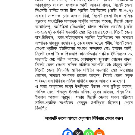
ভারপ্রাপ্ত সাধারণ সম্পাদক আলী আকবর রাজন, সিলেট জেলা
সিএনজি চালিত অটো রিক্সা শ্রমিক ইউনিয়নের (রেজি নং-৭০৭)
সাধারণ সম্পাদক মোঃ আজাদ মিয়া, সিলেট জেলা ট্রাক মালিক
গ্রুপের সাংগঠনিক সম্পাদক শাব্বীর আহমদ ফয়েজ, সিলেট জেলা
অটোটেম্পু, অটোরিক্সা (সিএনজি) চালক শ্রমিক জোটের (রেজি
নং-২০৯৭) কার্যকরি সভাপতি মোঃ দিলোয়ার হোসেন, সিলেট জেলা
বাস-মিনিবাস, কোচ-মাইক্রোবাস শ্রমিক ইউনিয়নের সহ সাধারণ
সম্পাদক মাহবুবুর রহমান মবু, কোষাধ্যক্ষ আব্দুস শহীদ, সিলেট জেলা
লেগুনা শ্রমিক ইউনিয়নের সাধারণ সম্পাদক মোঃ ইনছান আলী,
সিলেট জেলা ট্রাক পিকআপ কাভার্ডভ্যান শ্রমিক ইউনিয়নের সহ
সভাপতি মোঃ শরীফ আহমদ, কোষাধ্যক্ষ জুলহাস হোসেন বাদল,
সিলেট জেলা লেগুনা মালিক সমিতির সভাপতি মোঃ মামুনুর রশিদ,
সিলেট জেলা সিএনজি মালিক সমিতির সভাপতি মোঃ আনোয়ার
হোসেন, সাধারণ সম্পাদক জালাল আহমদ, সিলেট জেলা সড়ক
পরিবহন বাস মিনিবাস মালিক সমিতির সদস্য আফতাব আহমদ।
এ সময় অন্যানের মধ্যে উপস্থিত ছিলেন শেখ মুজিবুর রহমান,
শ্রমিক নেতা শামসুল ইসলাম মানিক, সুহেদ আহমদ, শানুর মিয়া,
ইকবাল আহমদ প্রমূখ। সভায় সিলেট জেলার সকল পরিবহন
মালিক-শ্রমিক সংগঠনের নেতৃবৃন্দ উপস্থিত ছিলেন। প্রেস
বিজ্ঞপ্তি
সংবাদটি ভালো লাগলে স্যোশাল মিডিয়ায় শেয়ার করুন