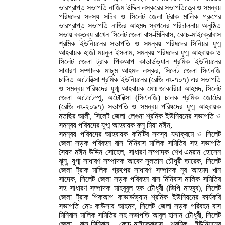
ভারপ্রাপ্ত সভাপতি নাজিম উদ্দিন লস্করের সভাপতিত্ত্বে ও সমন্বয়
পরিষদের সদস্য সচিব ও সিলেট জেলা ট্রাক মালিক গ্রুপের
ভারপ্রাপ্ত সভাপতি নাজির আহমদ স্বপনের পরিচালনায় অনুষ্ঠিত
সভায় বক্তব্য রাখেন সিলেট জেলা বাস-মিনিবাস, কোচ-মাইক্রোবাস
শ্রমিক ইউনিয়নের সভাপতি ও সমন্বয় পরিষদের সিনিয়র যুগ্ম
আহবায়ক হাজী ময়নুল ইসলাম, সমন্বয় পরিষদের যুগ্ম আহবায়ক ও
সিলেট জেলা ট্রাক পিকআপ কাভার্ডভ্যান শ্রমিক ইউনিয়নের
সাধারণ সম্পাদক মাছুম আহমদ লস্কর, সিলেট জেলা সিএনজি
চালিত অটোরিক্সা শ্রমিক ইউনিয়নের (রেজি নং-৭০৭) এর সভাপতি
ও সমন্বয় পরিষদের যুগ্ম আহবায়ক মোঃ জাকারিয়া আহমদ, সিলেট
জেলা অটোটেম্পু, অটোরিক্সা (সিএনজি) চালক শ্রমিক জোটের
(রেজি নং-২০৯৭) সভাপতি ও সমন্বয় পরিষদের যুগ্ম আহবায়ক
মতছির আলী, সিলেট জেলা লেগুনা শ্রমিক ইউনিয়নের সভাপতি ও
সমন্বয় পরিষদের যুগ্ম আহবায়ক রুনু মিয়া মঈন,
সমন্বয় পরিষদের আহবায়ক কমিটির সদস্য যথাক্রমে ও সিলেট
জেলা সড়ক পরিবহন বাস মিনিবাস মালিক সমিতির সহ সভাপতি
সৈয়দ মঈন উদ্দিন সোহেল, সাধারণ সম্পাদক শেখ এমরান হোসেন
ঝুনু, যুগ্ম সাধারণ সম্পাদক আবেদ সুলতান চৌধুরী তারেক, সিলেট
জেলা ট্রাক মালিক গ্রুপের সাধারণ সম্পাদক নুর আহমদ খান
সাদেক, সিলেট জেলা সড়ক পরিবহন বাস মিনিবাস মালিক সমিতির
সহ সাধারণ সম্পাদক মাহবুবুল হক চৌধুরী (ভিপি মাহবুব), সিলেট
জেলা ট্রাক পিকআপ কাভার্ডভ্যান শ্রমিক ইউনিয়নের কার্যকরি
সভাপতি মোঃ কাউসার আহমদ, সিলেট জেলা সড়ক পরিবহন বাস
মিনিবাস মালিক সমিতির সহ সভাপতি আবুল হাসান চৌধুরী, সিলেট
জেলা বাস-মিনিবাস, কোচ-মাইক্রোবাস শ্রমিক ইউনিয়নের