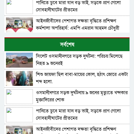
পানিতে ডুবে মারা যান বড় ভাই, সড়কে প্রাণ গেলো
সোবহানীঘাটের প্রীতমের
আইনজীবীদের পেশাগত দক্ষতা বৃদ্ধিতে প্রশিক্ষণ
কর্মশালা অপরিহার্য: এমপি এমরান আহমদ চৌধুরী
নিরাপত্তাহীন বিছানাকান্দি বাস্তবায়ন হয়নি ইকোপার্কের
সর্বশেষ
পরিকল্পনা
সিলেট ওসমানীনগরে সড়ক দুর্ঘটনা: পরিচয় মিলেছে
সিলেটে দুর্ঘটনায় আহতদের দেখতে ওসমানী
নিহত ৯ জনেরই
হাসপাতালে মহানগর জামায়াত নেতৃবৃন্দ
শিশু জায়ফা ছিল বাবা-মায়ের কোল, হঠাৎ জোরে একটা
৫ বন্ধু সিলেটে এসেছিলেন ঘুরতে, ফেরার পথে
শব্দ হলো.
দুর্ঘটনায় মারা যান সাইফুল
ওসমানীনগরে সড়ক দুর্ঘটনায় ৯ জনের মৃত্যুতে খন্দকার
সিলেটের সড়ক দুর্ঘটনায় বাউল শিল্পী পেহেলী ভৈরবী
মুক্তাদিরের শোক
নিহত
পানিতে ডুবে মারা যান বড় ভাই, সড়কে প্রাণ গেলো
সবুজ বাংলাদেশ গড়ার প্রত্যয়ে সিলেটে বাবৌযুপ’র
সোবহানীঘাটের প্রীতমের
দ্বিতীয় পর্যায়ে বৃক্ষরোপণ কর্মসূচি সম্পন্ন
আইনজীবীদের পেশাগত দক্ষতা বৃদ্ধিতে প্রশিক্ষণ
সিলেটে ইউনিক ও বেঙ্গল পরিবহনের দুই বাসের