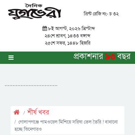
প্রিন্ট রেজি নং- চ ৩২
৮ই আগস্ট, ২০২৬ খ্রিস্টাব্দ
২৪শে শ্রাবণ, ১৪৩৩ বঙ্গাব্দ
২৫শে সফর, ১৪৪৮ হিজরি
প্রকাশনার
৯৩
বছর
……………………………
শীর্ষ খবর
গোলাপগঞ্জে পামওয়েল মিশিয়ে সরিষা তেল তৈরি ! বানানো
হচ্ছে ভিনেগারও