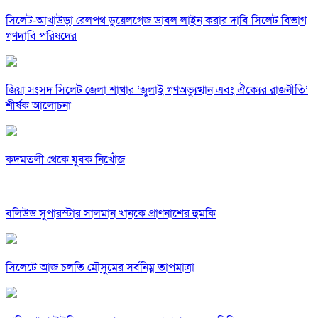
সিলেট-আখাউড়া রেলপথ ডুয়েলগেজ ডাবল লাইন করার দাবি সিলেট বিভাগ
গণদাবি পরিষদের
জিয়া সংসদ সিলেট জেলা শাখার ‘জুলাই গণঅভ্যুত্থান এবং ঐক্যের রাজনীতি’
শীর্ষক আলোচনা
কদমতলী থেকে যুবক নিখোঁজ
বলিউড সুপারস্টার সালমান খানকে প্রাণনাশের হুমকি
সিলেটে আজ চলতি মৌসুমের সর্বনিম্ন তাপমাত্রা