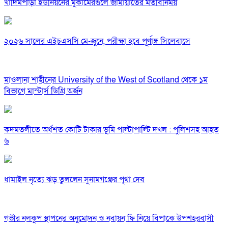
খাদিমপাড়া ইউনিয়নের মুকামেরগুলে জামায়াতের মতবিনিময়
২০২৬ সালের এইচএসসি মে-জুনে, পরীক্ষা হবে পূর্ণাঙ্গ সিলেবাসে
মাওলানা শাহীনের University of the West of Scotland থেকে ১ম
বিভাগে মাস্টার্স ডিগ্রি অর্জন
কদমতলীতে অর্ধশত কোটি টাকার ভূমি পাল্টাপাল্টি দখল : পুলিশসহ আহত
৬
ধামাইল নৃত্যে ঝড় তুললেন সুনামগঞ্জের পৃথা দেব
গভীর নলকূপ স্থাপনের অনুমোদন ও নবায়ন ফি নিয়ে বিপাকে উপশহরবাসী