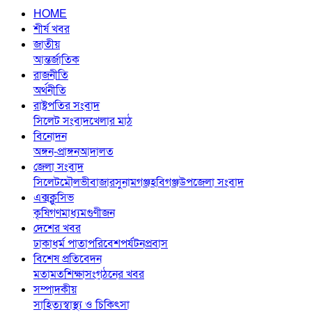
HOME
শীর্ষ খবর
জাতীয়
আন্তর্জাতিক
রাজনীতি
অর্থনীতি
রাষ্ট্রপতির সংবাদ
সিলেট সংবাদ
খেলার মাঠ
বিনোদন
অঙ্গন-প্রাঙ্গন
আদালত
জেলা সংবাদ
সিলেট
মৌলভীবাজার
সুনামগঞ্জ
হবিগঞ্জ
উপজেলা সংবাদ
এক্সক্লুসিভ
কৃষি
গণমাধ্যম
গুণীজন
দেশের খবর
ঢাকা
ধর্ম পাতা
পরিবেশ
পর্যটন
প্রবাস
বিশেষ প্রতিবেদন
মতামত
শিক্ষা
সংগঠনের খবর
সম্পাদকীয়
সাহিত্য
স্বাস্থ্য ও চিকিৎসা