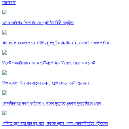
আলোচনা
হৃদয়ে জকিগঞ্জ সিলেটের ৫ম প্রতিষ্ঠাবার্ষিকী অনুষ্ঠিত
রাতারগুলে ব্যবস্থাপনায় ঘাটতি-ঝুঁকিপূর্ণ ওয়াচ টাওয়ার, যানজটে নাকাল পর্যটক
সিলেট ওসমানীনগরে সড়ক দুর্ঘটনা: পরিচয় মিলেছে নিহত ৯ জনেরই
শিশু জায়ফা ছিল বাবা-মায়ের কোল, হঠাৎ জোরে একটা শব্দ হলো.
ওসমানীনগরে সড়ক দুর্ঘটনায় ৯ জনের মৃত্যুতে খন্দকার মুক্তাদিরের শোক
পানিতে ডুবে মারা যান বড় ভাই, সড়কে প্রাণ গেলো সোবহানীঘাটের প্রীতমের