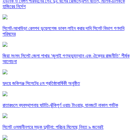
ইউনিক ও বেঙ্গল পরিবহনের সেই দুই বাসের রেজিস্ট্রেশন বাতিল, মালিক-চালককে
হাজিরের নির্দেশ
সিলেট-আখাউড়া রেলপথ ডুয়েলগেজ ডাবল লাইন করার দাবি সিলেট বিভাগ গণদাবি
পরিষদের
জিয়া সংসদ সিলেট জেলা শাখার ‘জুলাই গণঅভ্যুত্থান এবং ঐক্যের রাজনীতি’ শীর্ষক
আলোচনা
হৃদয়ে জকিগঞ্জ সিলেটের ৫ম প্রতিষ্ঠাবার্ষিকী অনুষ্ঠিত
রাতারগুলে ব্যবস্থাপনায় ঘাটতি-ঝুঁকিপূর্ণ ওয়াচ টাওয়ার, যানজটে নাকাল পর্যটক
সিলেট ওসমানীনগরে সড়ক দুর্ঘটনা: পরিচয় মিলেছে নিহত ৯ জনেরই