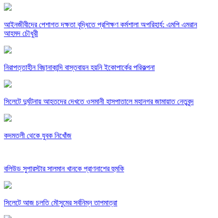
আইনজীবীদের পেশাগত দক্ষতা বৃদ্ধিতে প্রশিক্ষণ কর্মশালা অপরিহার্য: এমপি এমরান
আহমদ চৌধুরী
নিরাপত্তাহীন বিছানাকান্দি বাস্তবায়ন হয়নি ইকোপার্কের পরিকল্পনা
সিলেটে দুর্ঘটনায় আহতদের দেখতে ওসমানী হাসপাতালে মহানগর জামায়াত নেতৃবৃন্দ
কদমতলী থেকে যুবক নিখোঁজ
বলিউড সুপারস্টার সালমান খানকে প্রাণনাশের হুমকি
সিলেটে আজ চলতি মৌসুমের সর্বনিম্ন তাপমাত্রা