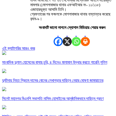
এসব অভিযোগে গত ২৩ সেপ্টেম্বর বিস্ফোরক আইনে দায়েরকৃত
মামলায় (মোগলাবাজার থানার এফআইআর নং- ১১/১১৮)
এজাহারভুক্ত আসামি তিনি।
গ্রেফতারের পর ফজলকে মোগলাবাজার থানায় হস্তান্তর করেছে
র‍‍্যাব-৯।
সংবাদটি ভালো লাগলে স্যোশাল মিডিয়ায় শেয়ার করুন
এই ক্যাটাগরির আরও খবর
সাংবাদিক দুলাল হোসেনের বাসায় চুরি, ৪ দিনেও মালামাল উদ্ধার করতে পারেনি পুলিশ
দুর্ঘটনায় নিহত প্রিতম দাসের বোনের লেখাপড়ার দায়িত্ব নেয়ার ঘোষণা জামায়াতের
সিলেট মহানগর বিএনপি সভাপতি নাসিম হোসাইনের আনুষ্ঠানিকভাবে দায়িত্ব গ্রহণ