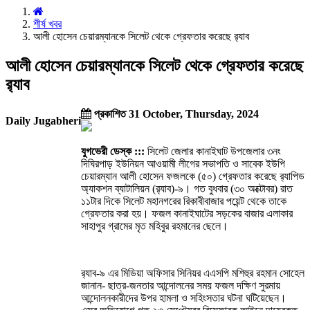
শীর্ষ খবর
আলী হোসেন চেয়ারম্যানকে সিলেট থেকে গ্রেফতার করেছে র‍‍্যাব
আলী হোসেন চেয়ারম্যানকে সিলেট থেকে গ্রেফতার করেছে
র‍‍্যাব
প্রকাশিত 31 October, Thursday, 2024
Daily Jugabheri
যুগভেরী ডেস্ক :::
সিলেট জেলার কানাইঘাট উপজেলার ৩নং
দিঘিরপাড় ইউনিয়ন আওয়ামী লীগের সভাপতি ও সাবেক ইউপি
চেয়ারম্যান আলী হোসেন ফজলকে (৫০) গ্রেফতার করেছে র‍‍্যাপিড
অ্যাকশন ব্যাটালিয়ন (র‍‍্যাব)-৯। গত বুধবার (৩০ অক্টোবর) রাত
১১টার দিকে সিলেট মহানগরের রিকাবীবাজার পয়েন্ট থেকে তাকে
গ্রেফতার করা হয়। ফজল কানাইঘাটের সড়কের বাজার এলাকার
সাহাপুর গ্রামের মৃত মহিবুর রহমানের ছেলে।
র‍‍্যাব-৯ এর মিডিয়া অফিসার সিনিয়র এএসপি মশিহুর রহমান সোহেল
জানান- ছাত্র-জনতার আন্দোলনের সময় ফজল দক্ষিণ সুরমায়
আন্দোলনকারীদের উপর হামলা ও সহিংসতার ঘটনা ঘটিয়েছেন।