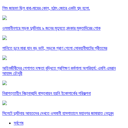
শিশু জায়ফা ছিল বাবা-মায়ের কোল, হঠাৎ জোরে একটা শব্দ হলো.
ওসমানীনগরে সড়ক দুর্ঘটনায় ৯ জনের মৃত্যুতে খন্দকার মুক্তাদিরের শোক
পানিতে ডুবে মারা যান বড় ভাই, সড়কে প্রাণ গেলো সোবহানীঘাটের প্রীতমের
আইনজীবীদের পেশাগত দক্ষতা বৃদ্ধিতে প্রশিক্ষণ কর্মশালা অপরিহার্য: এমপি এমরান
আহমদ চৌধুরী
নিরাপত্তাহীন বিছানাকান্দি বাস্তবায়ন হয়নি ইকোপার্কের পরিকল্পনা
সিলেটে দুর্ঘটনায় আহতদের দেখতে ওসমানী হাসপাতালে মহানগর জামায়াত নেতৃবৃন্দ
সর্বশেষ