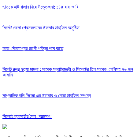
ছাতকে হাট বাজার নিয়ে উত্তেজনা; ১৪৪ ধারা জারি
সিলেট জেলা প্রেসক্লাবের ইফতার মাহফিল অনুষ্ঠিত
আজ সৌভাগ্যের রজনী পবিত্র শবে বরাত
সিলেট রুদ্র হত্যা মামলা : সাবেক স্বরাষ্ট্রমন্ত্রী ও সিলেটের তিন সাবেক এমপিসহ ৭৬ জন
আসামি
সাপ্তাহিক হলি সিলেট এর ইফতার ও দোয়া মাহফিল সম্পন্ন
সিলেটে ব্যবসায়ীর টাকা ‘আত্মসাৎ’