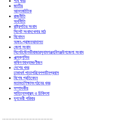
শীর্ষ খবর
জাতীয়
আন্তর্জাতিক
রাজনীতি
অর্থনীতি
রাষ্ট্রপতির সংবাদ
সিলেট সংবাদ
খেলার মাঠ
বিনোদন
অঙ্গন-প্রাঙ্গন
আদালত
জেলা সংবাদ
সিলেট
মৌলভীবাজার
সুনামগঞ্জ
হবিগঞ্জ
উপজেলা সংবাদ
এক্সক্লুসিভ
কৃষি
গণমাধ্যম
গুণীজন
দেশের খবর
ঢাকা
ধর্ম পাতা
পরিবেশ
পর্যটন
প্রবাস
বিশেষ প্রতিবেদন
মতামত
শিক্ষা
সংগঠনের খবর
সম্পাদকীয়
সাহিত্য
স্বাস্থ্য ও চিকিৎসা
যুগভেরী পরিবার
……………………………