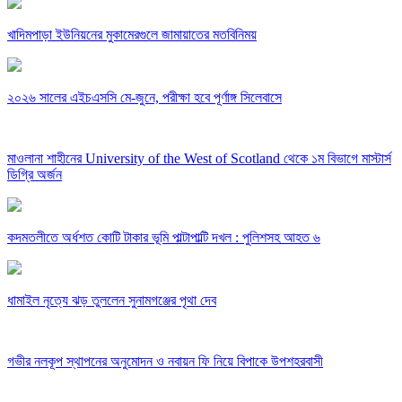
খাদিমপাড়া ইউনিয়নের মুকামেরগুলে জামায়াতের মতবিনিময়
২০২৬ সালের এইচএসসি মে-জুনে, পরীক্ষা হবে পূর্ণাঙ্গ সিলেবাসে
মাওলানা শাহীনের University of the West of Scotland থেকে ১ম বিভাগে মাস্টার্স
ডিগ্রি অর্জন
কদমতলীতে অর্ধশত কোটি টাকার ভূমি পাল্টাপাল্টি দখল : পুলিশসহ আহত ৬
ধামাইল নৃত্যে ঝড় তুললেন সুনামগঞ্জের পৃথা দেব
গভীর নলকূপ স্থাপনের অনুমোদন ও নবায়ন ফি নিয়ে বিপাকে উপশহরবাসী