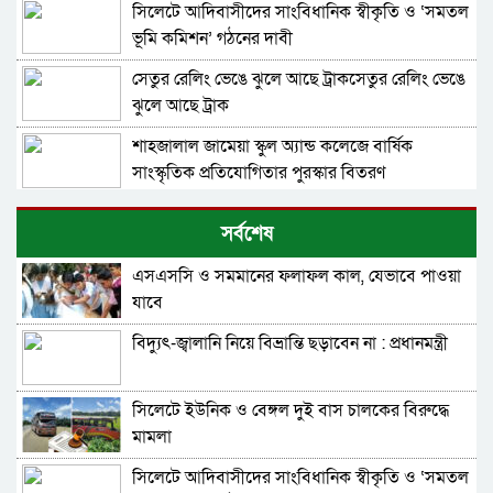
সিলেটে আদিবাসীদের সাংবিধানিক স্বীকৃতি ও ‘সমতল
ভূমি কমিশন’ গঠনের দাবী
সেতুর রেলিং ভেঙে ঝুলে আছে ট্রাকসেতুর রেলিং ভেঙে
ঝুলে আছে ট্রাক
শাহজালাল জামেয়া স্কুল অ্যান্ড কলেজে বার্ষিক
সাংস্কৃতিক প্রতিযোগিতার পুরস্কার বিতরণ
কুলাউড়া সীমান্তে ভারতের অভ্যন্তরে বিএসএফের
সর্বশেষ
গুলিতে বাংলাদেশি নিহত
এসএসসি ও সমমানের ফলাফল কাল, যেভাবে পাওয়া
সাংবাদিক দুলাল হোসেনের বাসায় চুরি, ৪ দিনেও
যাবে
মালামাল উদ্ধার করতে পারেনি পুলিশ
বিদ্যুৎ-জ্বালানি নিয়ে বিভ্রান্তি ছড়াবেন না : প্রধানমন্ত্রী
দুর্ঘটনায় নিহত প্রিতম দাসের বোনের লেখাপড়ার দায়িত্ব
নেয়ার ঘোষণা জামায়াতের
সিলেটে ইউনিক ও বেঙ্গল দুই বাস চালকের বিরুদ্ধে
সিলেট মহানগর বিএনপি সভাপতি নাসিম হোসাইনের
মামলা
আনুষ্ঠানিকভাবে দায়িত্ব গ্রহণ
সিলেটে আদিবাসীদের সাংবিধানিক স্বীকৃতি ও ‘সমতল
ইউনিক ও বেঙ্গল পরিবহনের সেই দুই বাসের