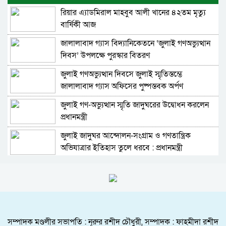
রিয়ার এ্যাডমিরাল মাহবুব আলী খানের ৪২তম মৃত্যু
গণভোট ও জুলাই সনদ বাস্তবায়ন না হওয়া পর্যন্ত
বার্ষিকী আজ
আন্দোলন চলবে ডা: রিয়াজুল ইসলাম রিয়াজ
জালালাবাদ গ্যাস বিদ্যানিকেতনে ‘জুলাই গণঅভ্যুত্থান
জুলাই গণঅভ্যুত্থানে সাংস্কৃতিক কর্মীদের ভূমিকা
দিবস’ উপলক্ষে পুরস্কার বিতরণ
ইতিহাসে স্বর্ণাক্ষরে লেখা থাকবে : মিফতাহ্ সিদ্দিকী
জুলাই গণঅভ্যুত্থান দিবসে জুলাই স্মৃতিস্তম্ভে
রসময় মেমোরিয়াল উচ্চ বিদ্যালয়ের নতুন ভবনের
জালালাবাদ গ্যাস অফিসের পুষ্পস্তবক অর্পণ
উদ্বোধন করলেন মন্ত্রী মুক্তাদির
জুলাই গণ-অভ্যুত্থান স্মৃতি জাদুঘরের উদ্বোধন করলেন
অসুস্থ ব্যবসায়ী নেতা দিলওয়ার হোসেনকে দেখতে
প্রধানমন্ত্রী
গেলেন বাণিজ্য মন্ত্রী খন্দকার আব্দুল মুক্তাদির
জুলাই জাদুঘর আন্দোলন-সংগ্রাম ও গণতান্ত্রিক
গোয়াইনঘাটে জুলাই গণঅভ্যুত্থান দিবস উদযাপন,
অভিযাত্রার ইতিহাস তুলে ধরবে : প্রধানমন্ত্রী
আহত যোদ্ধাদের সংবর্ধনা
হামের উপসর্গে সিলেট ও সুনামগঞ্জের আরও দুই শিশুর
জুলাই গণঅভ্যুত্থান দিবসে সিলেটে জুলাই শহিদ
মৃত্যু
স্মৃতিস্তম্ভে পুষ্পস্তবক অর্পণ
জুলাই শহিদ ও যোদ্ধাদের জাতি শ্রদ্ধাভরে আজীবন মনে
দেশের বড় চ্যালেঞ্জ জ্বালানি, ১৭ বছরের অব্যবস্থাপনার
রাখবে- মপি এমরান আহমদ চৌধুরী
কারণে এই অবস্থা: সিলেটে বাণিজ্যমন্ত্রী
সম্পাদক মণ্ডলীর সভাপতি : নূরুর রশীদ চৌধুরী, সম্পাদক : ফাহমীদা রশীদ