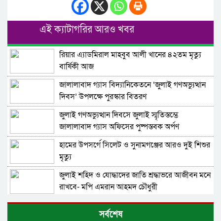
এই ক্যাটাগরির আরও খবর
রিয়ার এ্যাডমিরাল মাহবুব আলী খানের ৪২তম মৃত্যু
বার্ষিকী আজ
জালালাবাদ গ্যাস বিদ্যানিকেতনে ‘জুলাই গণঅভ্যুত্থান
দিবস’ উপলক্ষে পুরস্কার বিতরণ
জুলাই গণঅভ্যুত্থান দিবসে জুলাই স্মৃতিস্তম্ভে
জালালাবাদ গ্যাস অফিসের পুষ্পস্তবক অর্পণ
হামের উপসর্গে সিলেট ও সুনামগঞ্জের আরও দুই শিশুর
মৃত্যু
জুলাই শহিদ ও যোদ্ধাদের জাতি শ্রদ্ধাভরে আজীবন মনে
রাখবে- মপি এমরান আহমদ চৌধুরী
বৈষম্যহীন-অসাম্প্রদায়িক সমাজ নির্মাণের সংগ্রাম
সর্বশেষ
বেগবান করুন: বাসদ