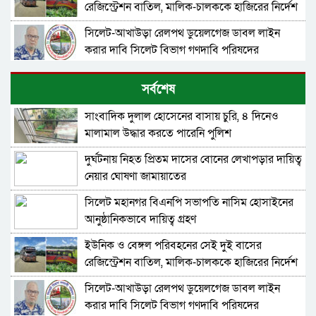
রেজিস্ট্রেশন বাতিল, মালিক-চালককে হাজিরের নির্দেশ
সিলেট-আখাউড়া রেলপথ ডুয়েলগেজ ডাবল লাইন
করার দাবি সিলেট বিভাগ গণদাবি পরিষদের
জিয়া সংসদ সিলেট জেলা শাখার ‘জুলাই গণঅভ্যুত্থান
সর্বশেষ
এবং ঐক্যের রাজনীতি’ শীর্ষক আলোচনা
সাংবাদিক দুলাল হোসেনের বাসায় চুরি, ৪ দিনেও
হৃদয়ে জকিগঞ্জ সিলেটের ৫ম প্রতিষ্ঠাবার্ষিকী অনুষ্ঠিত
মালামাল উদ্ধার করতে পারেনি পুলিশ
দুর্ঘটনায় নিহত প্রিতম দাসের বোনের লেখাপড়ার দায়িত্ব
রাতারগুলে ব্যবস্থাপনায় ঘাটতি-ঝুঁকিপূর্ণ ওয়াচ টাওয়ার,
নেয়ার ঘোষণা জামায়াতের
যানজটে নাকাল পর্যটক
সিলেট মহানগর বিএনপি সভাপতি নাসিম হোসাইনের
সিলেট ওসমানীনগরে সড়ক দুর্ঘটনা: পরিচয় মিলেছে
আনুষ্ঠানিকভাবে দায়িত্ব গ্রহণ
নিহত ৯ জনেরই
ইউনিক ও বেঙ্গল পরিবহনের সেই দুই বাসের
শিশু জায়ফা ছিল বাবা-মায়ের কোল, হঠাৎ জোরে একটা
রেজিস্ট্রেশন বাতিল, মালিক-চালককে হাজিরের নির্দেশ
শব্দ হলো.
সিলেট-আখাউড়া রেলপথ ডুয়েলগেজ ডাবল লাইন
ওসমানীনগরে সড়ক দুর্ঘটনায় ৯ জনের মৃত্যুতে খন্দকার
করার দাবি সিলেট বিভাগ গণদাবি পরিষদের
মুক্তাদিরের শোক