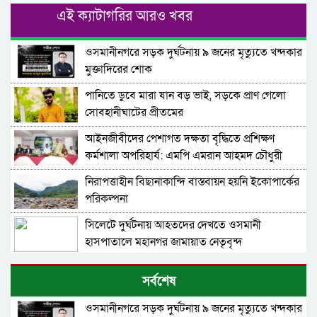
এই ক্যাটাগরির আরও খবর
ওসমানীনগরে সড়ক দুর্ঘটনায় ৯ জনের মৃত্যুতে খন্দকার
মুক্তাদিরের শোক
পানিতে ডুবে মারা যান বড় ভাই, সড়কে প্রাণ গেলো
সোবহানীঘাটের প্রীতমের
আইনজীবীদের পেশাগত দক্ষতা বৃদ্ধিতে প্রশিক্ষণ
কর্মশালা অপরিহার্য: এমপি এমরান আহমদ চৌধুরী
নিরাপত্তাহীন বিছানাকান্দি বাস্তবায়ন হয়নি ইকোপার্কের
পরিকল্পনা
সিলেটে দুর্ঘটনায় আহতদের দেখতে ওসমানী
হাসপাতালে মহানগর জামায়াত নেতৃবৃন্দ
৫ বন্ধু সিলেটে এসেছিলেন ঘুরতে, ফেরার পথে
সর্বশেষ
দুর্ঘটনায় মারা যান সাইফুল
ওসমানীনগরে সড়ক দুর্ঘটনায় ৯ জনের মৃত্যুতে খন্দকার
সিলেটের সড়ক দুর্ঘটনায় বাউল শিল্পী পেহেলী ভৈরবী