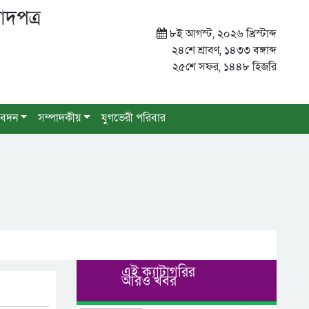
াদপত্র
৮ই আগস্ট, ২০২৬ খ্রিস্টাব্দ
২৪শে শ্রাবণ, ১৪৩৩ বঙ্গাব্দ
২৫শে সফর, ১৪৪৮ হিজরি
বেদন
সম্পাদকীয়
যুগভেরী পরিবার
এই ক্যাটাগরির
আরও খবর