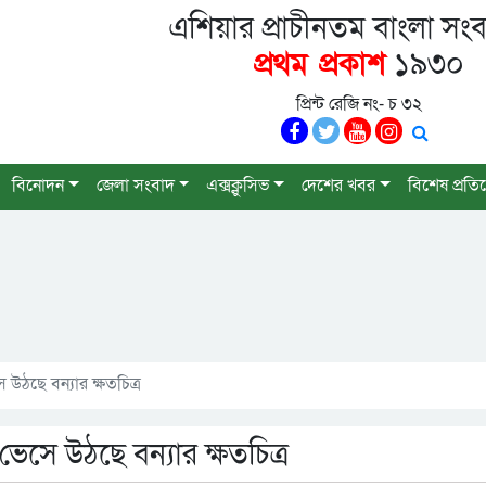
এশিয়ার প্রাচীনতম বাংলা সংব
প্রথম প্রকাশ
১৯৩০
প্রিন্ট রেজি নং- চ ৩২
বিনোদন
জেলা সংবাদ
এক্সক্লুসিভ
দেশের খবর
বিশেষ প্রতি
উঠছে বন্যার ক্ষতচিত্র
েসে উঠছে বন্যার ক্ষতচিত্র