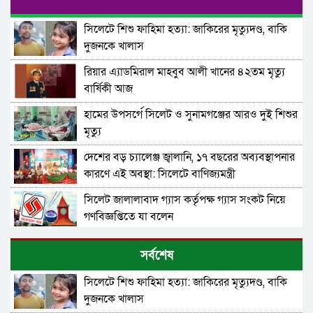
সিলেটে শিশু ফাহিমা হত্যা: জাকিরের মৃত্যুদণ্ড, বাকি
দুজনকে খালাস
রিয়ার এ্যাডমিরাল মাহবুব আলী খানের ৪২তম মৃত্যু
বার্ষিকী আজ
হামের উপসর্গে সিলেট ও সুনামগঞ্জের আরও দুই শিশুর
মৃত্যু
দেশের বড় চ্যালেঞ্জ জ্বালানি, ১৭ বছরের অব্যবস্থাপনার
কারণে এই অবস্থা: সিলেটে বাণিজ্যমন্ত্রী
সিলেট জালালাবাদ গ্যাস কর্তৃপক্ষ গ্যাস সংকট নিয়ে
গণবিজ্ঞপ্তিতে যা বলেন
সিলেটে ডিবি পুলিশ পরিচয়ে কিশোরকে অপহরণের
সর্বশেষ
চেষ্টা, জনতার হাতে ধরা
সিলেটে শিশু ফাহিমা হত্যা: জাকিরের মৃত্যুদণ্ড, বাকি
গোয়াইনঘাটে অবৈধ পাথর উত্তোলনের অভিযোগে
দুজনকে খালাস
টাস্কফোর্সের অভিযান, আটক ৮