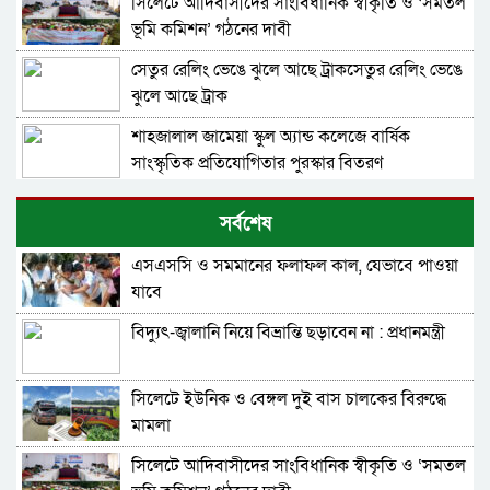
সিলেটে আদিবাসীদের সাংবিধানিক স্বীকৃতি ও ‘সমতল
ভূমি কমিশন’ গঠনের দাবী
সেতুর রেলিং ভেঙে ঝুলে আছে ট্রাকসেতুর রেলিং ভেঙে
ঝুলে আছে ট্রাক
শাহজালাল জামেয়া স্কুল অ্যান্ড কলেজে বার্ষিক
সাংস্কৃতিক প্রতিযোগিতার পুরস্কার বিতরণ
কুলাউড়া সীমান্তে ভারতের অভ্যন্তরে বিএসএফের
সর্বশেষ
গুলিতে বাংলাদেশি নিহত
এসএসসি ও সমমানের ফলাফল কাল, যেভাবে পাওয়া
সাংবাদিক দুলাল হোসেনের বাসায় চুরি, ৪ দিনেও
যাবে
মালামাল উদ্ধার করতে পারেনি পুলিশ
বিদ্যুৎ-জ্বালানি নিয়ে বিভ্রান্তি ছড়াবেন না : প্রধানমন্ত্রী
দুর্ঘটনায় নিহত প্রিতম দাসের বোনের লেখাপড়ার দায়িত্ব
নেয়ার ঘোষণা জামায়াতের
সিলেটে ইউনিক ও বেঙ্গল দুই বাস চালকের বিরুদ্ধে
সিলেট মহানগর বিএনপি সভাপতি নাসিম হোসাইনের
মামলা
আনুষ্ঠানিকভাবে দায়িত্ব গ্রহণ
সিলেটে আদিবাসীদের সাংবিধানিক স্বীকৃতি ও ‘সমতল
ইউনিক ও বেঙ্গল পরিবহনের সেই দুই বাসের