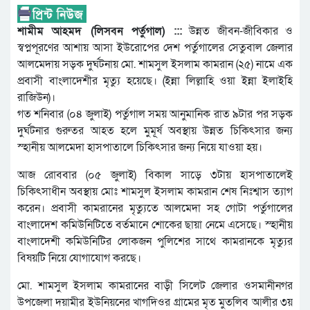
শামীম আহমদ (লিসবন পর্তুগাল) :::
উন্নত জীবন-জীবিকার ও
স্বপ্নপূরণের আশায় আসা ইউরোপের দেশ পর্তুগালের সেতুবাল জেলার
আলমেদায় সড়ক দুর্ঘটনায় মো. শামসুল ইসলাম কামরান (২৫) নামে এক
প্রবাসী বাংলাদেশীর মৃত্যু হয়েছে। (ইন্না লিল্লাহি ওয়া ইন্না ইলাইহি
রাজিউন)।
গত শনিবার (০৪ জুলাই) পর্তুগাল সময় আনুমানিক রাত ৯টার পর সড়ক
দুর্ঘটনার গুরুতর আহত হলে মুমূর্ষ অবস্থায় উন্নত চিকিৎসার জন্য
স্হানীয় আলমেদা হাসপাতালে চিকিৎসার জন্য নিয়ে যাওয়া হয়।
আজ রোববার (০৫ জুলাই) বিকাল সাড়ে ৩টায় হাসপাতালেই
চিকিৎসাধীন অবস্থায় মোঃ শামসুল ইসলাম কামরান শেষ নিঃশ্বাস ত্যাগ
করেন। প্রবাসী কামরানের মৃত্যুতে আলমেদা সহ গোটা পর্তুগালের
বাংলাদেশ কমিউনিটিতে বর্তমানে শোকের ছায়া নেমে এসেছে। স্হানীয়
বাংলাদেশী কমিউনিটির লোকজন পুলিশের সাথে কামরানকে মৃত্যুর
বিষয়টি নিয়ে যোগাযোগ করছে।
মো. শামসুল ইসলাম কামরানের বাড়ী সিলেট জেলার ওসমানীনগর
উপজেলা দয়ামীর ইউনিয়নের খাগদিওর গ্রামের মৃত মুতলিব আলীর ৩য়