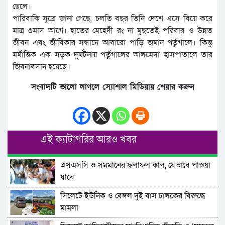
ছেলে।
পারিবাকি সূত্রে জানা গেছে, চলতি বছর তিনি দেশে এসে বিয়ে করে
মাত্র ৩মাস আগে। হাতের মেহেদী রং না মুছতেই পরিবার ও উন্নত
জীবন এবং জীবিকার সন্ধানে আবারো পাড়ি জমান পর্তুগালে। কিন্তু
মর্মান্তিক এক সড়ক দুর্ঘটনায় পর্তুগালের আলমেদা হাসপাতালে তার
জিবনাবসান হয়েছে।
সংবাদটি ভালো লাগলে স্যোশাল মিডিয়ায় শেয়ার করুন
এই ক্যাটাগরির আরও খবর
এসএসসি ও সমমানের ফলাফল কাল, যেভাবে পাওয়া
যাবে
সিলেটে ইউনিক ও বেঙ্গল দুই বাস চালকের বিরুদ্ধে
মামলা