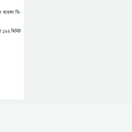
দ তারকা ডি-
ল ১২২ মিনিট