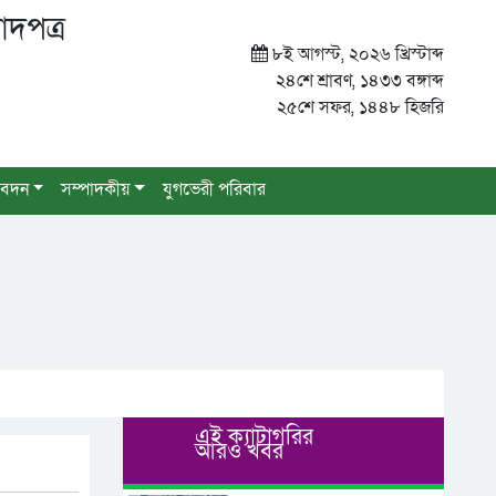
াদপত্র
৮ই আগস্ট, ২০২৬ খ্রিস্টাব্দ
২৪শে শ্রাবণ, ১৪৩৩ বঙ্গাব্দ
২৫শে সফর, ১৪৪৮ হিজরি
বেদন
সম্পাদকীয়
যুগভেরী পরিবার
এই ক্যাটাগরির
আরও খবর