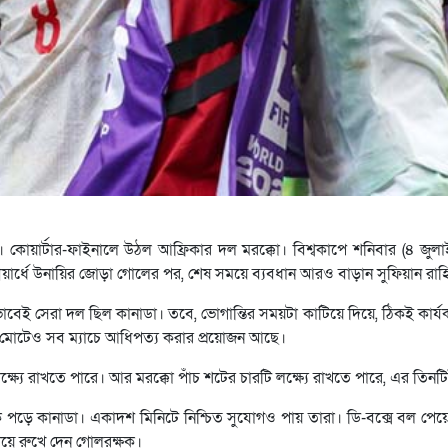
ার্টার-ফাইনালে উঠল আফ্রিকার দল মরক্কো। বিশ্বকাপে শনিবার (৪ জুলাই) যুক
তীয়ার্ধে উনায়ির জোড়া গোলের পর, শেষ সময়ে ব্যবধান আরও বাড়ান সুফিয়ান রাহ
রভাবেই সেরা দল ছিল কানাডা। তবে, ভোগান্তির সময়টা কাটিয়ে দিয়ে, ঠিকই কার
ে মোটেও সব ম্যাচে আধিপত্য করার প্রয়োজন আছে।
ষ্যে রাখতে পারে। আর মরক্কো পাঁচ শটের চারটি লক্ষ্যে রাখতে পারে, এর তিন
ে পড়ে কানাডা। একাদশ মিনিটে নিশ্চিত সুযোগও পায় তারা। ডি-বক্সে বল পেয়ে,
িয়ে রুখে দেন গোলরক্ষক।