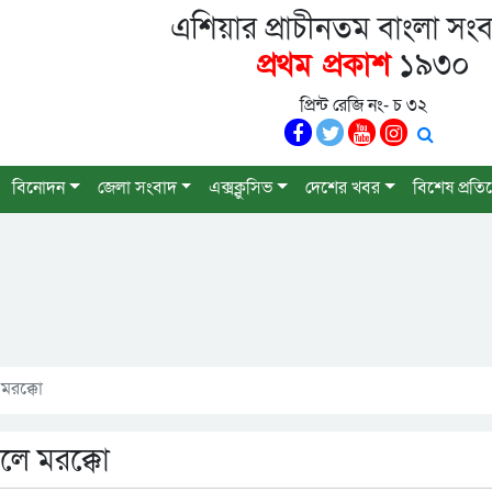
এশিয়ার প্রাচীনতম বাংলা সংব
প্রথম প্রকাশ
১৯৩০
প্রিন্ট রেজি নং- চ ৩২
বিনোদন
জেলা সংবাদ
এক্সক্লুসিভ
দেশের খবর
বিশেষ প্রতি
মরক্কো
লে মরক্কো