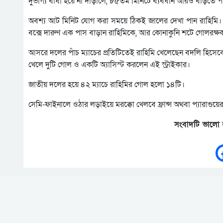
দুর্ভাগ্য বাধা হয়ে না দাঁড়ালে, ৮৫তম মিনিটে ব্যবধান আরও বাড়তে 
অবশ্য আট মিনিট যোগ করা সময়ে ঠিকই জালের দেখা পান রাহিমি। 
বক্সে দারুণ এক পাস বাড়ান রাহিমিকে, আর কোনাকুনি শটে গোলরক্ষক
আসরে দলের পাঁচ ম্যাচের প্রতিটিতেই রাহিমি খেলেছেন বদলি হিসেবে
খেলে দুটি গোল ও একটি অ্যাসিস্ট করলেন এই স্ট্রাইকার।
জাতীয় দলের হয়ে ৪২ ম্যাচে রাহিমির গোল হলো ১৪টি।
সেমি-ফাইনালে ওঠার লড়াইয়ে মরক্কো খেলবে ফ্রান্স অথবা প্যারাগুয়ের
সংবাদটি ভালো 