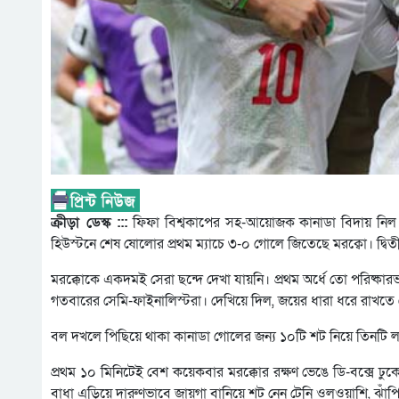
ক্রীড়া ডেস্ক :::
ফিফা বিশ্বকাপের সহ-আয়োজক কানাডা বিদায় নিল। কোয়
হিউস্টনে শেষ ষোলোর প্রথম ম্যাচে ৩-০ গোলে জিতেছে মরক্বো। দ্বি
মরক্কোকে একদমই সেরা ছন্দে দেখা যায়নি। প্রথম অর্ধে তো পরিষ্কা
গতবারের সেমি-ফাইনালিস্টরা। দেখিয়ে দিল, জয়ের ধারা ধরে রাখত
বল দখলে পিছিয়ে থাকা কানাডা গোলের জন্য ১০টি শট নিয়ে তিনটি লক্
প্রথম ১০ মিনিটেই বেশ কয়েকবার মরক্কোর রক্ষণ ভেঙে ডি-বক্সে ঢুক
বাধা এড়িয়ে দারুণভাবে জায়গা বানিয়ে শট নেন টেনি ওলুওয়াশি, ঝাঁপ