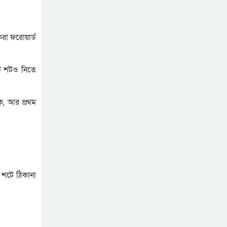
পর্যায়ে বৃক্ষরোপণ কর্মসূচি
সিলেটে ইউনিক ও বেঙ্গল
সম্পন্ন
পরিবহনের দুই বাসের মুখোমুখি
সংঘর্ষে নিহত ৯
রা ফরোয়ার্ড
এসএসসির ফল প্রকাশ আগামী
১০ আগস্ট-যেভাবে জানা যাবে
টি শটও নিতে
তেল, গ্যাস, বিদ্যুৎ সঙ্কট ও
দ্রব্যমূল্যের ঊর্ধ্বগতি রোধে
সিলেটে ১১ দলীয় ঐক্যের
কে, আর প্রথম
শাহজালাল জামেয়া ইসলামিয়ায়
স্মারকলিপি
বার্ষিক সাংস্কৃতিক পুরস্কার
বিতরণ সম্পন্ন
শিক্ষার্থীদের উজ্জ্বল ভবিষ্যৎ
গড়তে ও বাবা-মায়ের মুখ
উজ্জ্বল করতে কার্যকর ভূমিকা
মাহবুব আলী খানের ৪২তম
রাখবে : কয়েস লোদী
 শটে ঠিকানা
মৃত্যুবার্ষিকী উপলক্ষে পরিবারের
দোয়া মাহফিল