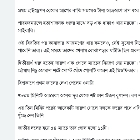
প্রথম হাইড্রেশন ব্রেকের আগের বাকি সময়েও টানা আক্রমণে চাপ ধরে
পারফরম্যান্সে হতাশাজনক শুরুর মাঝে বড় এক ধাক্কাও খায় মরক্কো। 
সাইবারি।
ওই বিরতির পর কানাডার আক্রমণের ধার কমলেও, সেই সুযোগ নিতে
পারেনি তারা। এই সময়ে তাদের খেলায় বোঝাপড়ার ঘাটতি ছিল প্রবল
দ্বিতীয়ার্ধ শুরু হতেই দারুণ এক গোলে ম্যাচের নিয়ন্ত্রণ নেয় মরক
ছোঁয়ায় নিচু জোরাল শটে পোস্ট ঘেঁষে গোলটি করেন এই মিডফিল্ডার।
বিশ্বকাপে প্রথম জালের দেখা পেলেন ওনায়ি।
৭৯তম মিনিটে আচমকা অনেক দূর থেকে শট নেন টেজন বুখানন। বল লক্ষ
এর তিন মিনিট পরেই আরেকটি দারুণ গোলে দলকে জয়ের পথে এগিয়ে ন
খুঁজে নেন তিনি।
জাতীয় দলের হয়ে ৫৪ ম্যাচে তার গোল হলো ১১টি।