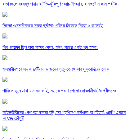
রাতারগুলে ব্যবস্থাপনায় ঘাটতি-ঝুঁকিপূর্ণ ওয়াচ টাওয়ার, যানজটে নাকাল পর্যটক
সিলেট ওসমানীনগরে সড়ক দুর্ঘটনা: পরিচয় মিলেছে নিহত ৯ জনেরই
শিশু জায়ফা ছিল বাবা-মায়ের কোল, হঠাৎ জোরে একটা শব্দ হলো.
ওসমানীনগরে সড়ক দুর্ঘটনায় ৯ জনের মৃত্যুতে খন্দকার মুক্তাদিরের শোক
পানিতে ডুবে মারা যান বড় ভাই, সড়কে প্রাণ গেলো সোবহানীঘাটের প্রীতমের
আইনজীবীদের পেশাগত দক্ষতা বৃদ্ধিতে প্রশিক্ষণ কর্মশালা অপরিহার্য: এমপি এমরান
আহমদ চৌধুরী