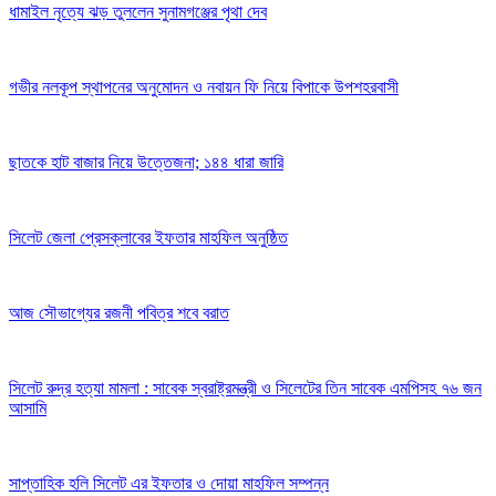
ধামাইল নৃত্যে ঝড় তুললেন সুনামগঞ্জের পৃথা দেব
গভীর নলকূপ স্থাপনের অনুমোদন ও নবায়ন ফি নিয়ে বিপাকে উপশহরবাসী
ছাতকে হাট বাজার নিয়ে উত্তেজনা; ১৪৪ ধারা জারি
সিলেট জেলা প্রেসক্লাবের ইফতার মাহফিল অনুষ্ঠিত
আজ সৌভাগ্যের রজনী পবিত্র শবে বরাত
সিলেট রুদ্র হত্যা মামলা : সাবেক স্বরাষ্ট্রমন্ত্রী ও সিলেটের তিন সাবেক এমপিসহ ৭৬ জন
আসামি
সাপ্তাহিক হলি সিলেট এর ইফতার ও দোয়া মাহফিল সম্পন্ন