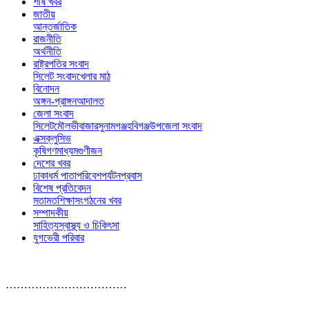
শীর্ষ খবর
জাতীয়
আন্তর্জাতিক
রাজনীতি
অর্থনীতি
রাষ্ট্রপতির সংবাদ
সিলেট সংবাদ
খেলার মাঠ
বিনোদন
অঙ্গন-প্রাঙ্গন
আদালত
জেলা সংবাদ
সিলেট
মৌলভীবাজার
সুনামগঞ্জ
হবিগঞ্জ
উপজেলা সংবাদ
এক্সক্লুসিভ
কৃষি
গণমাধ্যম
গুণীজন
দেশের খবর
ঢাকা
ধর্ম পাতা
পরিবেশ
পর্যটন
প্রবাস
বিশেষ প্রতিবেদন
মতামত
শিক্ষা
সংগঠনের খবর
সম্পাদকীয়
সাহিত্য
স্বাস্থ্য ও চিকিৎসা
যুগভেরী পরিবার
……………………………