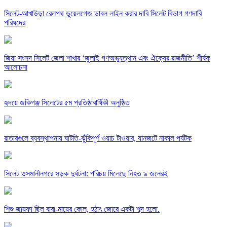
সিলেট-আখাউড়া রেলপথ ডুয়েলগেজ ডাবল লাইন করার দাবি সিলেট বিভাগ গণদাবি
পরিষদের
জিয়া সংসদ সিলেট জেলা শাখার ‘জুলাই গণঅভ্যুত্থান এবং ঐক্যের রাজনীতি’ শীর্ষক
আলোচনা
হৃদয়ে জকিগঞ্জ সিলেটের ৫ম প্রতিষ্ঠাবার্ষিকী অনুষ্ঠিত
রাতারগুলে ব্যবস্থাপনায় ঘাটতি-ঝুঁকিপূর্ণ ওয়াচ টাওয়ার, যানজটে নাকাল পর্যটক
সিলেট ওসমানীনগরে সড়ক দুর্ঘটনা: পরিচয় মিলেছে নিহত ৯ জনেরই
শিশু জায়ফা ছিল বাবা-মায়ের কোল, হঠাৎ জোরে একটা শব্দ হলো.