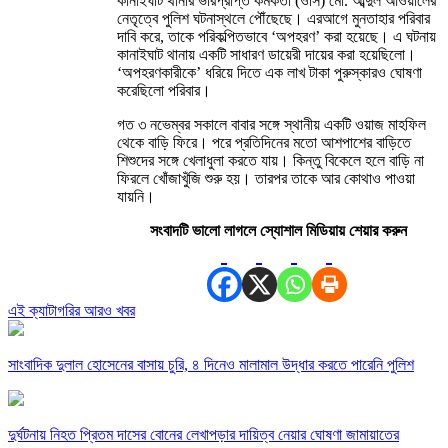
কানাইঘাট থানার ভারপ্রাপ্ত কর্মকর্তা (ওসি) মো. আব্দুল আওয়ালের
নেতৃত্বে পুলিশ ঘটনাস্থলে পৌঁছেছে। এরআগে মুনতাহার পরিবার
দাবি করে, তাকে পরিকল্পিতভাবে ‘অপহরণ’ করা হয়েছে। এ ঘটনায়
কানাইঘাট থানায় একটি সাধারণ ডায়েরী দায়ের করা হয়েছিলো।
‘অপহরণকারীকে’ ধরিয়ে দিতে এক লাখ টাকা পুরুস্কারও ঘোষণা
করেছিলো পরিবার।
গত ৩ নভেম্বর সকালে বাবার সঙ্গে স্থানীয় একটি ওয়াজ মাহফিল
থেকে বাড়ি ফিরে। পরে প্রতিদিনের মতো আশপাশের বাড়িতে
শিশুদের সঙ্গে খেলাধুলা করতে যায়। কিন্তু বিকেলে হলে বাড়ি না
ফিরলে খোঁজাখুঁজি শুরু হয়। তারপর তাকে আর কোথাও পাওয়া
যায়নি।
সংবাদটি ভালো লাগলে স্যোশাল মিডিয়ায় শেয়ার করুন
এই ক্যাটাগরির আরও খবর
সাংবাদিক দুলাল হোসেনের বাসায় চুরি, ৪ দিনেও মালামাল উদ্ধার করতে পারেনি পুলিশ
দুর্ঘটনায় নিহত প্রিতম দাসের বোনের লেখাপড়ার দায়িত্ব নেয়ার ঘোষণা জামায়াতের