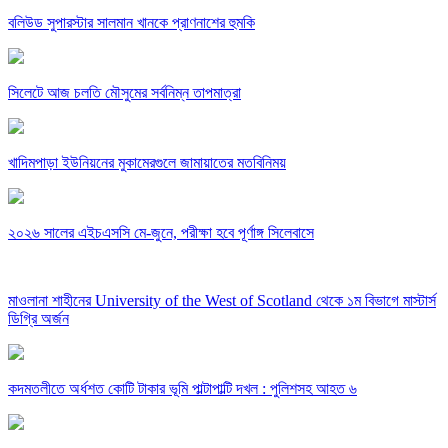
বলিউড সুপারস্টার সালমান খানকে প্রাণনাশের হুমকি
সিলেটে আজ চলতি মৌসুমের সর্বনিম্ন তাপমাত্রা
খাদিমপাড়া ইউনিয়নের মুকামেরগুলে জামায়াতের মতবিনিময়
২০২৬ সালের এইচএসসি মে-জুনে, পরীক্ষা হবে পূর্ণাঙ্গ সিলেবাসে
মাওলানা শাহীনের University of the West of Scotland থেকে ১ম বিভাগে মাস্টার্স
ডিগ্রি অর্জন
কদমতলীতে অর্ধশত কোটি টাকার ভূমি পাল্টাপাল্টি দখল : পুলিশসহ আহত ৬