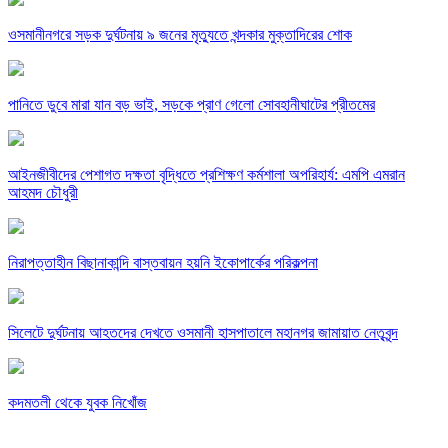
ওসমানীনগরে সড়ক দুর্ঘটনায় ৯ জনের মৃত্যুতে খন্দকার মুক্তাদিরের শোক
পানিতে ডুবে মারা যান বড় ভাই, সড়কে প্রাণ গেলো সোবহানীঘাটের প্রীতমের
আইনজীবীদের পেশাগত দক্ষতা বৃদ্ধিতে প্রশিক্ষণ কর্মশালা অপরিহার্য: এমপি এমরান
আহমদ চৌধুরী
নিরাপত্তাহীন বিছানাকান্দি বাস্তবায়ন হয়নি ইকোপার্কের পরিকল্পনা
সিলেটে দুর্ঘটনায় আহতদের দেখতে ওসমানী হাসপাতালে মহানগর জামায়াত নেতৃবৃন্দ
কদমতলী থেকে যুবক নিখোঁজ