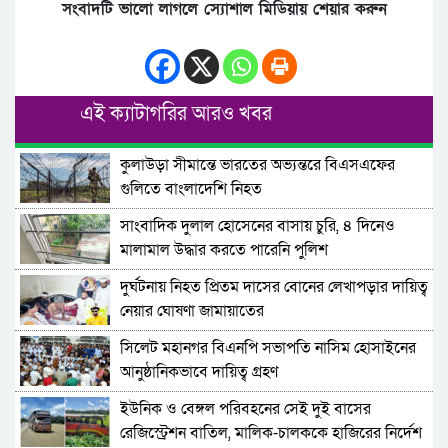
সংবাদটি ভালো লাগলে স্যোশাল মিডিয়ায় শেয়ার করুন
এই ক্যাটাগরির আরও খবর
কুলাউড়া সীমান্তে ভারতের অভ্যন্তরে বিএসএফের
গুলিতে বাংলাদেশি নিহত
সাংবাদিক দুলাল হোসেনের বাসায় চুরি, ৪ দিনেও
মালামাল উদ্ধার করতে পারেনি পুলিশ
দুর্ঘটনায় নিহত প্রিতম দাসের বোনের লেখাপড়ার দায়িত্ব
নেয়ার ঘোষণা জামায়াতের
সিলেট মহানগর বিএনপি সভাপতি নাসিম হোসাইনের
আনুষ্ঠানিকভাবে দায়িত্ব গ্রহণ
ইউনিক ও বেঙ্গল পরিবহনের সেই দুই বাসের
রেজিস্ট্রেশন বাতিল, মালিক-চালককে হাজিরের নির্দেশ