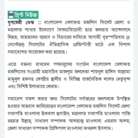
যুগভেরী ডেস্ক :::
বাংলাদেশ খেলাফত মজলিস সিলেট জেলা ও
মহানগর শাখার উদ্যোগে বৈষম্যবিরোধী ছাত্র জনতার আন্দোলনে
নিহত, আহতদের স্মরণে ও বিচারের দাবিতে আগামী বৃহস্পতিবার (৫
সেপ্টেম্বর) সিলেটের ঐতিহাসিক রেজিস্টারী মাঠে এক বিশাল
সমাবেশের আয়োজন করা হয়েছে।
এতে বক্তব্য রাখবেন গণমানুষের সংগঠন বাংলাদেশ খেলাফত
মজলিসের সংগ্রামী মহাসচিব মাজলুম জননেতা শায়খুল হাদিস আল্লামা
মামুনুল হকসহ কেন্দ্রীয় স্থানীয় ও বিভিন্ন রাজনৈতিক দলের নেতৃবৃন্দ
এবং বিশিষ্ট উলামায়ে কেরাম।
সমাবেশ সফল করার জন্য সিলেটের সর্বস্তরের জনগনকে উপস্থিত
হওয়ার আহবান জানিয়েছেন বাংলাদেশ খেলাফত মজলিস সিলেট জেলা
সভাপতি মাওলানা ইকবাল হুসাইন, মহানগর সভাপতি মাওলানা গাজি
রহমত উল্লাহ, সাধারণ সম্পাদক আলহাজ্ব মাওলানা এমরান আলম,
জেলা সাধারণ সম্পাদক প্রিন্সিপাল মাওলানা ফখরুল ইসলাম।