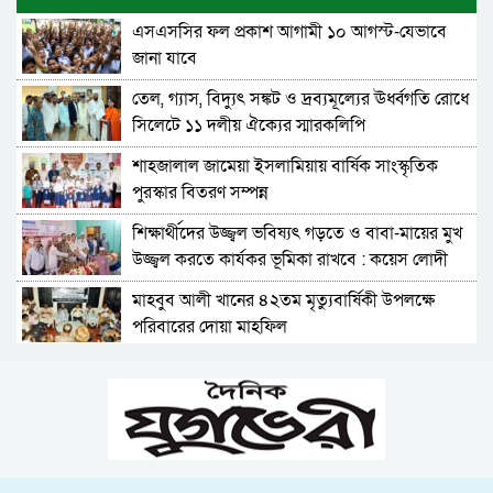
এসএসসির ফল প্রকাশ আগামী ১০ আগস্ট-যেভাবে
সিলেট মহানগর বিএনপির সভাপতি পদে পুনর্বহাল
জানা যাবে
নাসিম, ভারমুক্ত লোদী
তেল, গ্যাস, বিদ্যুৎ সঙ্কট ও দ্রব্যমূল্যের ঊর্ধ্বগতি রোধে
রিয়ার অ্যাডমিরাল মাহবুব আলী খানের মৃত্যুবার্ষিকীতে
সিলেটে ১১ দলীয় ঐক্যের স্মারকলিপি
দোয়া ও শিরনি বিতরণ করলেন মন্ত্রী আরিফুল হক
চৌধুরী
শাহজালাল জামেয়া ইসলামিয়ায় বার্ষিক সাংস্কৃতিক
চলতি অর্থবছরেই স্থানীয় সরকারের সকল স্তরের
পুরস্কার বিতরণ সম্পন্ন
নির্বাচন: সিলেটে প্রতিমন্ত্রী শাহে আলম
শিক্ষার্থীদের উজ্জ্বল ভবিষ্যৎ গড়তে ও বাবা-মায়ের মুখ
সিলেটে শিশু ফাহিমা হত্যা: জাকিরের মৃত্যুদণ্ড, বাকি
উজ্জ্বল করতে কার্যকর ভূমিকা রাখবে : কয়েস লোদী
দুজনকে খালাস
মাহবুব আলী খানের ৪২তম মৃত্যুবার্ষিকী উপলক্ষে
রিয়ার এ্যাডমিরাল মাহবুব আলী খানের ৪২তম মৃত্যু
পরিবারের দোয়া মাহফিল
বার্ষিকী আজ
১৮নং ওয়ার্ড বিএনপির উদ্যোগে মতবিনিময় ও উন্মুক্ত
জালালাবাদ গ্যাস বিদ্যানিকেতনে ‘জুলাই গণঅভ্যুত্থান
আলোচনা সভা-মন্ত্রী খন্দকার মুক্তাদির
দিবস’ উপলক্ষে পুরস্কার বিতরণ
সিলেট মহানগর বিএনপির সভাপতি পদে পুনর্বহাল
জুলাই গণঅভ্যুত্থান দিবসে জুলাই স্মৃতিস্তম্ভে
নাসিম, ভারমুক্ত লোদী
জালালাবাদ গ্যাস অফিসের পুষ্পস্তবক অর্পণ