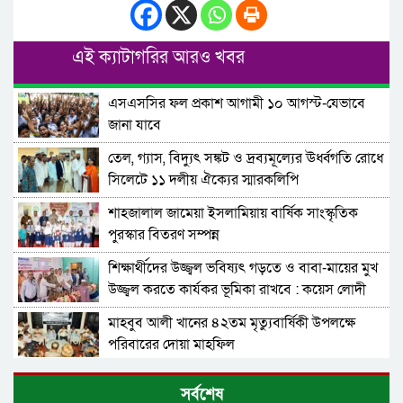
এই ক্যাটাগরির আরও খবর
এসএসসির ফল প্রকাশ আগামী ১০ আগস্ট-যেভাবে
জানা যাবে
তেল, গ্যাস, বিদ্যুৎ সঙ্কট ও দ্রব্যমূল্যের ঊর্ধ্বগতি রোধে
সিলেটে ১১ দলীয় ঐক্যের স্মারকলিপি
শাহজালাল জামেয়া ইসলামিয়ায় বার্ষিক সাংস্কৃতিক
পুরস্কার বিতরণ সম্পন্ন
শিক্ষার্থীদের উজ্জ্বল ভবিষ্যৎ গড়তে ও বাবা-মায়ের মুখ
উজ্জ্বল করতে কার্যকর ভূমিকা রাখবে : কয়েস লোদী
মাহবুব আলী খানের ৪২তম মৃত্যুবার্ষিকী উপলক্ষে
পরিবারের দোয়া মাহফিল
১৮নং ওয়ার্ড বিএনপির উদ্যোগে মতবিনিময় ও উন্মুক্ত
সর্বশেষ
আলোচনা সভা-মন্ত্রী খন্দকার মুক্তাদির