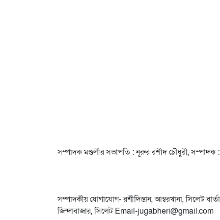
সম্পাদক মণ্ডলীর সভাপতি : নূরুর রশীদ চৌধুরী, সম্পাদক :
সম্পাদকীয় যােগাযোগ- রশীদিস্তান, আম্বরখানা, সিলেট বার্তা
জিন্দাবাজার, সিলেট Email-jugabheri@gmail.com