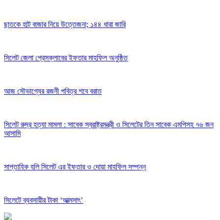
ছাতকে হাট বাজার নিয়ে উত্তেজনা; ১৪৪ ধারা জারি
সিলেট জেলা প্রেসক্লাবের ইফতার মাহফিল অনুষ্ঠিত
আজ সৌভাগ্যের রজনী পবিত্র শবে বরাত
সিলেট রুদ্র হত্যা মামলা : সাবেক স্বরাষ্ট্রমন্ত্রী ও সিলেটের তিন সাবেক এমপিসহ ৭৬ জন
আসামি
সাপ্তাহিক হলি সিলেট এর ইফতার ও দোয়া মাহফিল সম্পন্ন
সিলেটে ব্যবসায়ীর টাকা ‘আত্মসাৎ’