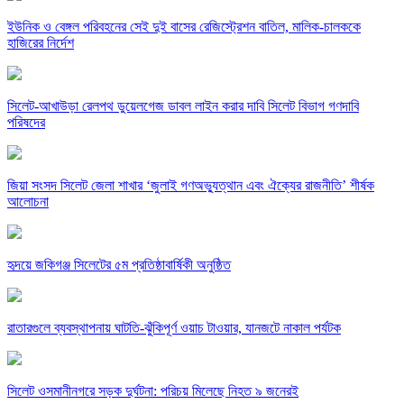
ইউনিক ও বেঙ্গল পরিবহনের সেই দুই বাসের রেজিস্ট্রেশন বাতিল, মালিক-চালককে
হাজিরের নির্দেশ
সিলেট-আখাউড়া রেলপথ ডুয়েলগেজ ডাবল লাইন করার দাবি সিলেট বিভাগ গণদাবি
পরিষদের
জিয়া সংসদ সিলেট জেলা শাখার ‘জুলাই গণঅভ্যুত্থান এবং ঐক্যের রাজনীতি’ শীর্ষক
আলোচনা
হৃদয়ে জকিগঞ্জ সিলেটের ৫ম প্রতিষ্ঠাবার্ষিকী অনুষ্ঠিত
রাতারগুলে ব্যবস্থাপনায় ঘাটতি-ঝুঁকিপূর্ণ ওয়াচ টাওয়ার, যানজটে নাকাল পর্যটক
সিলেট ওসমানীনগরে সড়ক দুর্ঘটনা: পরিচয় মিলেছে নিহত ৯ জনেরই