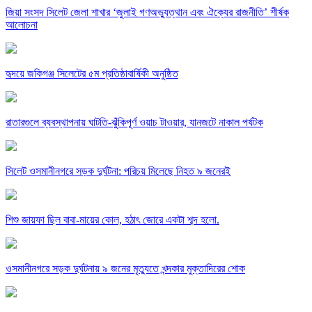
জিয়া সংসদ সিলেট জেলা শাখার ‘জুলাই গণঅভ্যুত্থান এবং ঐক্যের রাজনীতি’ শীর্ষক
আলোচনা
হৃদয়ে জকিগঞ্জ সিলেটের ৫ম প্রতিষ্ঠাবার্ষিকী অনুষ্ঠিত
রাতারগুলে ব্যবস্থাপনায় ঘাটতি-ঝুঁকিপূর্ণ ওয়াচ টাওয়ার, যানজটে নাকাল পর্যটক
সিলেট ওসমানীনগরে সড়ক দুর্ঘটনা: পরিচয় মিলেছে নিহত ৯ জনেরই
শিশু জায়ফা ছিল বাবা-মায়ের কোল, হঠাৎ জোরে একটা শব্দ হলো.
ওসমানীনগরে সড়ক দুর্ঘটনায় ৯ জনের মৃত্যুতে খন্দকার মুক্তাদিরের শোক