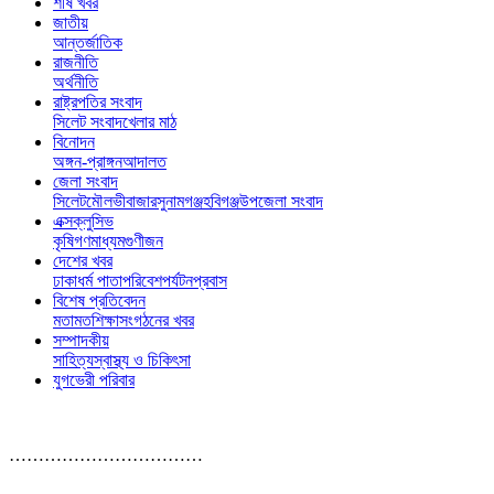
শীর্ষ খবর
জাতীয়
আন্তর্জাতিক
রাজনীতি
অর্থনীতি
রাষ্ট্রপতির সংবাদ
সিলেট সংবাদ
খেলার মাঠ
বিনোদন
অঙ্গন-প্রাঙ্গন
আদালত
জেলা সংবাদ
সিলেট
মৌলভীবাজার
সুনামগঞ্জ
হবিগঞ্জ
উপজেলা সংবাদ
এক্সক্লুসিভ
কৃষি
গণমাধ্যম
গুণীজন
দেশের খবর
ঢাকা
ধর্ম পাতা
পরিবেশ
পর্যটন
প্রবাস
বিশেষ প্রতিবেদন
মতামত
শিক্ষা
সংগঠনের খবর
সম্পাদকীয়
সাহিত্য
স্বাস্থ্য ও চিকিৎসা
যুগভেরী পরিবার
……………………………