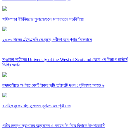
খাদিমপাড়া ইউনিয়নের মুকামেরগুলে জামায়াতের মতবিনিময়
২০২৬ সালের এইচএসসি মে-জুনে, পরীক্ষা হবে পূর্ণাঙ্গ সিলেবাসে
মাওলানা শাহীনের University of the West of Scotland থেকে ১ম বিভাগে মাস্টার্স
ডিগ্রি অর্জন
কদমতলীতে অর্ধশত কোটি টাকার ভূমি পাল্টাপাল্টি দখল : পুলিশসহ আহত ৬
ধামাইল নৃত্যে ঝড় তুললেন সুনামগঞ্জের পৃথা দেব
গভীর নলকূপ স্থাপনের অনুমোদন ও নবায়ন ফি নিয়ে বিপাকে উপশহরবাসী