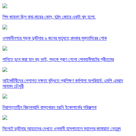
শিশু জায়ফা ছিল বাবা-মায়ের কোল, হঠাৎ জোরে একটা শব্দ হলো.
ওসমানীনগরে সড়ক দুর্ঘটনায় ৯ জনের মৃত্যুতে খন্দকার মুক্তাদিরের শোক
পানিতে ডুবে মারা যান বড় ভাই, সড়কে প্রাণ গেলো সোবহানীঘাটের প্রীতমের
আইনজীবীদের পেশাগত দক্ষতা বৃদ্ধিতে প্রশিক্ষণ কর্মশালা অপরিহার্য: এমপি এমরান
আহমদ চৌধুরী
নিরাপত্তাহীন বিছানাকান্দি বাস্তবায়ন হয়নি ইকোপার্কের পরিকল্পনা
সিলেটে দুর্ঘটনায় আহতদের দেখতে ওসমানী হাসপাতালে মহানগর জামায়াত নেতৃবৃন্দ