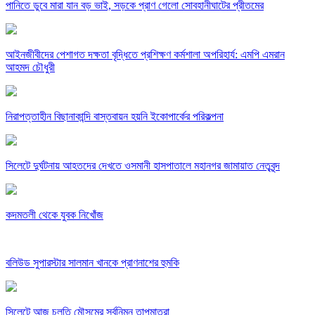
পানিতে ডুবে মারা যান বড় ভাই, সড়কে প্রাণ গেলো সোবহানীঘাটের প্রীতমের
আইনজীবীদের পেশাগত দক্ষতা বৃদ্ধিতে প্রশিক্ষণ কর্মশালা অপরিহার্য: এমপি এমরান
আহমদ চৌধুরী
নিরাপত্তাহীন বিছানাকান্দি বাস্তবায়ন হয়নি ইকোপার্কের পরিকল্পনা
সিলেটে দুর্ঘটনায় আহতদের দেখতে ওসমানী হাসপাতালে মহানগর জামায়াত নেতৃবৃন্দ
কদমতলী থেকে যুবক নিখোঁজ
বলিউড সুপারস্টার সালমান খানকে প্রাণনাশের হুমকি
সিলেটে আজ চলতি মৌসুমের সর্বনিম্ন তাপমাত্রা