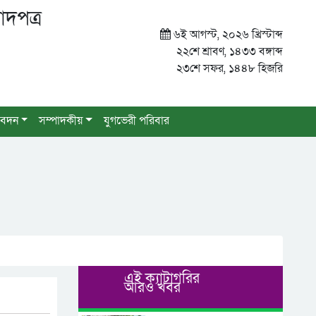
াদপত্র
৬ই আগস্ট, ২০২৬ খ্রিস্টাব্দ
২২শে শ্রাবণ, ১৪৩৩ বঙ্গাব্দ
২৩শে সফর, ১৪৪৮ হিজরি
বেদন
সম্পাদকীয়
যুগভেরী পরিবার
এই ক্যাটাগরির
আরও খবর