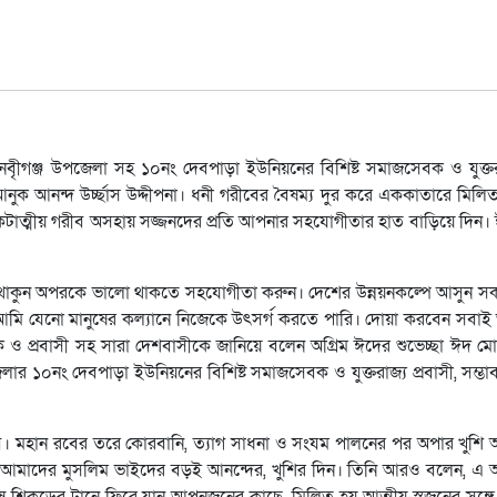
 নবীৃগঞ্জ উপজেলা সহ ১০নং দেবপাড়া ইউনিয়নের বিশিষ্ট সমাজসেবক ও যুক্তরাজ
ে আনুক আনন্দ উর্চ্ছাস উদ্দীপনা। ধনী গরীবের বৈষম্য দুর করে এককাতারে মিল
কটাত্মীয় গরীব অসহায় সজ্জনদের প্রতি আপনার সহযোগীতার হাত বাড়িয়ে দিন।
ো থাকুন অপরকে ভালো থাকতে সহযোগীতা করুন। দেশের উন্নয়নকল্পে আসুন 
আমি যেনো মানুষের কল্যানে নিজেকে উৎসর্গ করতে পারি। দোয়া করবেন সবাই
 ও প্রবাসী সহ সারা দেশবাসীকে জানিয়ে বলেন অগ্রিম ঈদের শুভেচ্ছা ঈদ ম
র ১০নং দেবপাড়া ইউনিয়নের বিশিষ্ট সমাজসেবক ও যুক্তরাজ্য প্রবাসী, সম্ভাব্
সব। মহান রবের তরে কোরবানি, ত্যাগ সাধনা ও সংযম পালনের পর অপার খুশি
 আমাদের মুসলিম ভাইদের বড়ই আনন্দের, খুশির দিন। তিনি আরও বলেন, এ 