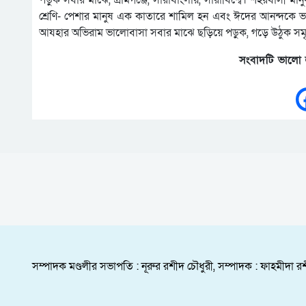
পড়ুক সবার মাঝে, গ্রামগঞ্জে, সারাবাংলায়, সারাবিশ্বে। শহরবাসী
শ্রেণি- পেশার মানুষ এক কাতারে শামিল হন এবং ঈদের আনন্দকে ভাগ
আযহার অভিরাম ভালোবাসা সবার মাঝে ছড়িয়ে পড়ুক, গড়ে উঠুক সমৃদ্ধ
সংবাদটি ভালো 
সম্পাদক মণ্ডলীর সভাপতি : নূরুর রশীদ চৌধুরী, সম্পাদক : ফাহমীদা রশ