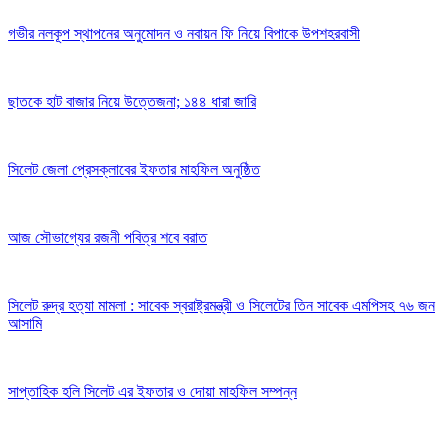
গভীর নলকূপ স্থাপনের অনুমোদন ও নবায়ন ফি নিয়ে বিপাকে উপশহরবাসী
ছাতকে হাট বাজার নিয়ে উত্তেজনা; ১৪৪ ধারা জারি
সিলেট জেলা প্রেসক্লাবের ইফতার মাহফিল অনুষ্ঠিত
আজ সৌভাগ্যের রজনী পবিত্র শবে বরাত
সিলেট রুদ্র হত্যা মামলা : সাবেক স্বরাষ্ট্রমন্ত্রী ও সিলেটের তিন সাবেক এমপিসহ ৭৬ জন
আসামি
সাপ্তাহিক হলি সিলেট এর ইফতার ও দোয়া মাহফিল সম্পন্ন