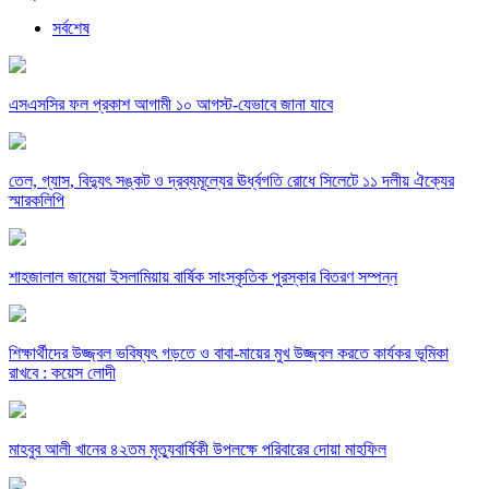
সর্বশেষ
এসএসসির ফল প্রকাশ আগামী ১০ আগস্ট-যেভাবে জানা যাবে
তেল, গ্যাস, বিদ্যুৎ সঙ্কট ও দ্রব্যমূল্যের ঊর্ধ্বগতি রোধে সিলেটে ১১ দলীয় ঐক্যের
স্মারকলিপি
শাহজালাল জামেয়া ইসলামিয়ায় বার্ষিক সাংস্কৃতিক পুরস্কার বিতরণ সম্পন্ন
শিক্ষার্থীদের উজ্জ্বল ভবিষ্যৎ গড়তে ও বাবা-মায়ের মুখ উজ্জ্বল করতে কার্যকর ভূমিকা
রাখবে : কয়েস লোদী
মাহবুব আলী খানের ৪২তম মৃত্যুবার্ষিকী উপলক্ষে পরিবারের দোয়া মাহফিল