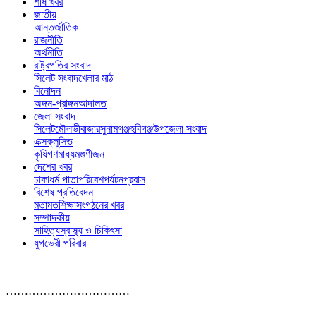
শীর্ষ খবর
জাতীয়
আন্তর্জাতিক
রাজনীতি
অর্থনীতি
রাষ্ট্রপতির সংবাদ
সিলেট সংবাদ
খেলার মাঠ
বিনোদন
অঙ্গন-প্রাঙ্গন
আদালত
জেলা সংবাদ
সিলেট
মৌলভীবাজার
সুনামগঞ্জ
হবিগঞ্জ
উপজেলা সংবাদ
এক্সক্লুসিভ
কৃষি
গণমাধ্যম
গুণীজন
দেশের খবর
ঢাকা
ধর্ম পাতা
পরিবেশ
পর্যটন
প্রবাস
বিশেষ প্রতিবেদন
মতামত
শিক্ষা
সংগঠনের খবর
সম্পাদকীয়
সাহিত্য
স্বাস্থ্য ও চিকিৎসা
যুগভেরী পরিবার
……………………………