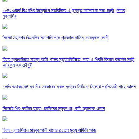
১৮নং ওয়ার্ড বিএনপির উদ্যোগে মতবিনিময় ও উন্মুক্ত আলোচনা সভা-মন্ত্রী খন্দকার
মুক্তাদির
সিলেট মহানগর বিএনপির সভাপতি পদে পুনর্বহাল নাসিম, ভারমুক্ত লোদী
রিয়ার অ্যাডমিরাল মাহবুব আলী খানের মৃত্যুবার্ষিকীতে দোয়া ও শিরনি বিতরণ করলেন মন্ত্রী
আরিফুল হক চৌধুরী
চলতি অর্থবছরেই স্থানীয় সরকারের সকল স্তরের নির্বাচন: সিলেটে প্রতিমন্ত্রী শাহে আলম
সিলেটে শিশু ফাহিমা হত্যা: জাকিরের মৃত্যুদণ্ড, বাকি দুজনকে খালাস
রিয়ার এ্যাডমিরাল মাহবুব আলী খানের ৪২তম মৃত্যু বার্ষিকী আজ