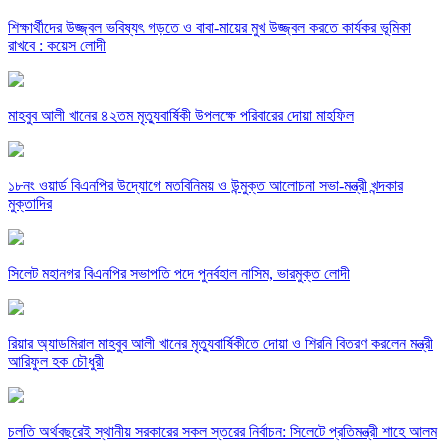
শিক্ষার্থীদের উজ্জ্বল ভবিষ্যৎ গড়তে ও বাবা-মায়ের মুখ উজ্জ্বল করতে কার্যকর ভূমিকা
রাখবে : কয়েস লোদী
মাহবুব আলী খানের ৪২তম মৃত্যুবার্ষিকী উপলক্ষে পরিবারের দোয়া মাহফিল
১৮নং ওয়ার্ড বিএনপির উদ্যোগে মতবিনিময় ও উন্মুক্ত আলোচনা সভা-মন্ত্রী খন্দকার
মুক্তাদির
সিলেট মহানগর বিএনপির সভাপতি পদে পুনর্বহাল নাসিম, ভারমুক্ত লোদী
রিয়ার অ্যাডমিরাল মাহবুব আলী খানের মৃত্যুবার্ষিকীতে দোয়া ও শিরনি বিতরণ করলেন মন্ত্রী
আরিফুল হক চৌধুরী
চলতি অর্থবছরেই স্থানীয় সরকারের সকল স্তরের নির্বাচন: সিলেটে প্রতিমন্ত্রী শাহে আলম