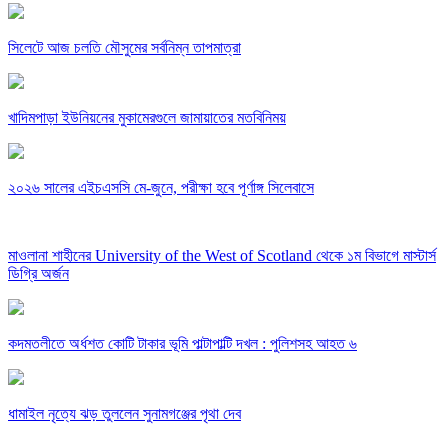
সিলেটে আজ চলতি মৌসুমের সর্বনিম্ন তাপমাত্রা
খাদিমপাড়া ইউনিয়নের মুকামেরগুলে জামায়াতের মতবিনিময়
২০২৬ সালের এইচএসসি মে-জুনে, পরীক্ষা হবে পূর্ণাঙ্গ সিলেবাসে
মাওলানা শাহীনের University of the West of Scotland থেকে ১ম বিভাগে মাস্টার্স
ডিগ্রি অর্জন
কদমতলীতে অর্ধশত কোটি টাকার ভূমি পাল্টাপাল্টি দখল : পুলিশসহ আহত ৬
ধামাইল নৃত্যে ঝড় তুললেন সুনামগঞ্জের পৃথা দেব