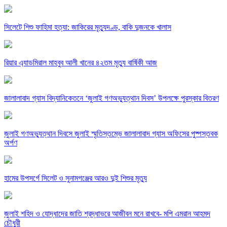
সিলেটে শিশু ফাহিমা হত্যা: জাকিরের মৃত্যুদণ্ড, বাকি দুজনকে খালাস
রিয়ার এ্যাডমিরাল মাহবুব আলী খানের ৪২তম মৃত্যু বার্ষিকী আজ
জালালাবাদ গ্যাস বিদ্যানিকেতনে ‘জুলাই গণঅভ্যুত্থান দিবস’ উপলক্ষে পুরস্কার বিতরণ
জুলাই গণঅভ্যুত্থান দিবসে জুলাই স্মৃতিস্তম্ভে জালালাবাদ গ্যাস অফিসের পুষ্পস্তবক
অর্পণ
হামের উপসর্গে সিলেট ও সুনামগঞ্জের আরও দুই শিশুর মৃত্যু
জুলাই শহিদ ও যোদ্ধাদের জাতি শ্রদ্ধাভরে আজীবন মনে রাখবে- মপি এমরান আহমদ
চৌধুরী