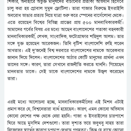
শিকার, অনাহারে অভুক্ত মানুষদের বাঁচানোর প্রতীকী অভিযান হিসেবে
চালু করা হয় গ্লোবাল সুমুদ ফ্লোটিলা। তারা গাজার বিরুদ্ধে ইসরাইলি
অবরোধ ভাঙার প্রত্যয় নিয়ে যাত্রা শুরু করে স্পেনের বার্সেলোনা থেকে।
এতে রয়েছেন বিশ্বের বিভিন্ন প্রান্তের প্রায় ৫০০ মানবাধিকারকর্মী।
আমাদের গর্বের বিষয় এর মধ্যে আছেন বাংলাদেশের পতাকা বহনকারী
মানবাধিকারকর্মী, লেখক, সাংবাদিক, ফটোগ্রাফার শহিদুল আলম। তার
সঙ্গে যুক্ত হয়েছেন আরেকজন। তিনি বৃটিশ বাংলাদেশি রুহি লরেন
আখতার। এই দু’জনেই বিশ্ব দরবারে বাংলাদেশের নামকে আরেকবার
জানান দিয়ে দিলেন। বাংলাদেশের আঠার কোটি মানুষের প্রার্থনা এখন
তাদের সঙ্গে। কারণ, তারা সেখানে রাজনীতি করতে যাননি। গিয়েছেন
মানবতার ডাকে। সেই ডাকে বাংলাদেশের নামকে উজ্বল করেছেন
তারা।
এরই মধ্যে আলোচনা হচ্ছে, মানবাধিকারকর্মীদের এই মিশন এটাই
প্রমাণ করে যে, বিশ্বনেতারা ব্যর্থ হয়েছেন। কারণ, এমন কোনো অভিযান
কোনো দেশের পক্ষ থেকে নেয়া হয়নি। গাজা ও ইসরাইলের চারপাশে
ঘিরে আছে মুসলিম দেশগুলো। তারা দৃশ্যত ভয়ে জবুথবু নাহয় তারা
নিজেদের স্বার্থের কারণে চুপচাপ দেখছে গণহত্যা। কিন্তু যে বাঘে কোনো