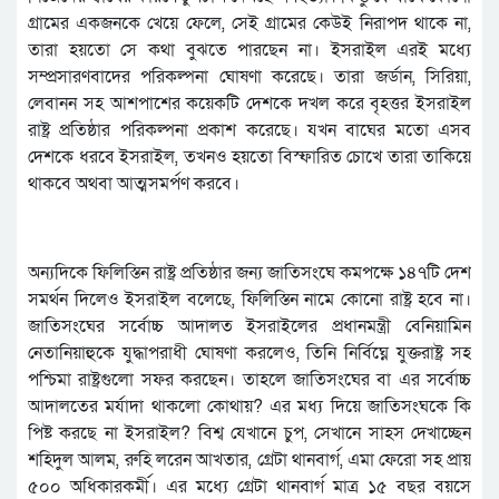
গ্রামের একজনকে খেয়ে ফেলে, সেই গ্রামের কেউই নিরাপদ থাকে না,
তারা হয়তো সে কথা বুঝতে পারছেন না। ইসরাইল এরই মধ্যে
সম্প্রসারণবাদের পরিকল্পনা ঘোষণা করেছে। তারা জর্ডান, সিরিয়া,
লেবানন সহ আশপাশের কয়েকটি দেশকে দখল করে বৃহত্তর ইসরাইল
রাষ্ট্র প্রতিষ্ঠার পরিকল্পনা প্রকাশ করেছে। যখন বাঘের মতো এসব
দেশকে ধরবে ইসরাইল, তখনও হয়তো বিস্ফারিত চোখে তারা তাকিয়ে
থাকবে অথবা আত্মসমর্পণ করবে।
অন্যদিকে ফিলিস্তিন রাষ্ট্র প্রতিষ্ঠার জন্য জাতিসংঘে কমপক্ষে ১৪৭টি দেশ
সমর্থন দিলেও ইসরাইল বলেছে, ফিলিস্তিন নামে কোনো রাষ্ট্র হবে না।
জাতিসংঘের সর্বোচ্চ আদালত ইসরাইলের প্রধানমন্ত্রী বেনিয়ামিন
নেতানিয়াহুকে যুদ্ধাপরাধী ঘোষণা করলেও, তিনি নির্বিঘ্নে যুক্তরাষ্ট্র সহ
পশ্চিমা রাষ্ট্রগুলো সফর করছেন। তাহলে জাতিসংঘের বা এর সর্বোচ্চ
আদালতের মর্যাদা থাকলো কোথায়? এর মধ্য দিয়ে জাতিসংঘকে কি
পিষ্ট করছে না ইসরাইল? বিশ্ব যেখানে চুপ, সেখানে সাহস দেখাচ্ছেন
শহিদুল আলম, রুহি লরেন আখতার, গ্রেটা থানবার্গ, এমা ফেরো সহ প্রায়
৫০০ অধিকারকর্মী। এর মধ্যে গ্রেটা থানবার্গ মাত্র ১৫ বছর বয়সে