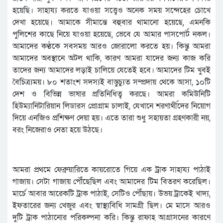
হয়েছি। সাহায্য করতে যাওয়া সত্ত্বেও অনেক সময় সন্দেহের চোখে
দেখা হয়েছে। আমাকে সীমান্তে বহুবার থামানো হয়েছে, এমনকি
পুলিশের কাছে নিয়ে যাওয়া হয়েছে, ভেবে যে আমার পাসপোর্ট নকল।
আমাদের কণ্ঠকে সবসময় আরও জোরালো করতে হয়। কিন্তু আমরা
আমাদের অবস্থানে অটল থাকি, কারণ আমরা যাদের জন্য কাজ করি
তাদের জন্য আমাদের লড়াই চালিয়ে যেতেই হবে। আমাদের টিম খুবই
বৈচিত্র্যময়। ৮০ শতাংশ সদস্যই বাস্তুচ্যুত সম্প্রদায় থেকে আসা, ১০টি
দেশ ও বিভিন্ন ভাষার প্রতিনিধিত্ব করছে। আমরা কমিউনিটি
হিউম্যানিটারিয়ান লিডারস প্রোগ্রাম চালাই, যেখানে শরণার্থীদের নিয়োগ
দিয়ে এনজিও প্রশিক্ষণ দেয়া হয়। এতে তারা শুধু সহায়তা গ্রহণকারী নয়,
বরং নিজেরাও নেতা হয়ে উঠছে।
আমরা প্রথমে ফেব্রুয়ারিতে কায়রোতে গিয়ে এক ট্রাক সাহায্য পাঠাই
গাজায়। সেটা গাজায় পৌঁছেছিল এবং আমাদের টিম বিতরণ করেছিল।
মার্চে আবার আরেকটি ট্রাক পাঠাই, সেটিও পৌঁছায়। উভয় ট্রাকেই খাদ্য,
ইফতারের জন্য খেজুর এবং স্বাস্থ্যবিধি সামগ্রী ছিল। মে মাসে আরও
দুটি ট্রাক পাঠানোর পরিকল্পনা করি। কিন্তু রাফাহ আগ্রাসনের কারণে