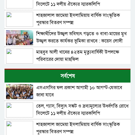
সিলেটে ১১ দলীয় ঐক্যের স্মারকলিপি
শাহজালাল জামেয়া ইসলামিয়ায় বার্ষিক সাংস্কৃতিক
পুরস্কার বিতরণ সম্পন্ন
শিক্ষার্থীদের উজ্জ্বল ভবিষ্যৎ গড়তে ও বাবা-মায়ের মুখ
উজ্জ্বল করতে কার্যকর ভূমিকা রাখবে : কয়েস লোদী
মাহবুব আলী খানের ৪২তম মৃত্যুবার্ষিকী উপলক্ষে
পরিবারের দোয়া মাহফিল
১৮নং ওয়ার্ড বিএনপির উদ্যোগে মতবিনিময় ও উন্মুক্ত
সর্বশেষ
আলোচনা সভা-মন্ত্রী খন্দকার মুক্তাদির
এসএসসির ফল প্রকাশ আগামী ১০ আগস্ট-যেভাবে
সিলেট মহানগর বিএনপির সভাপতি পদে পুনর্বহাল
জানা যাবে
নাসিম, ভারমুক্ত লোদী
তেল, গ্যাস, বিদ্যুৎ সঙ্কট ও দ্রব্যমূল্যের ঊর্ধ্বগতি রোধে
রিয়ার অ্যাডমিরাল মাহবুব আলী খানের মৃত্যুবার্ষিকীতে
সিলেটে ১১ দলীয় ঐক্যের স্মারকলিপি
দোয়া ও শিরনি বিতরণ করলেন মন্ত্রী আরিফুল হক
চৌধুরী
শাহজালাল জামেয়া ইসলামিয়ায় বার্ষিক সাংস্কৃতিক
চলতি অর্থবছরেই স্থানীয় সরকারের সকল স্তরের
পুরস্কার বিতরণ সম্পন্ন
নির্বাচন: সিলেটে প্রতিমন্ত্রী শাহে আলম