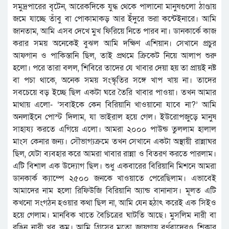
সমুদ্রপারের বৃটেন, আরেকদিকে যুদ্ধ থেকে পালানো মানুষগুলো ঠাণ্ডায়
জমে যাচ্ছে তাঁবু বা পোকামাকড় আর ইঁদুরে ভরা কন্টেইনারে। আমি
জানতাম, আমি এসব দেখে মুখ ফিরিয়ে নিতে পারব না। ডানকার্কে কাজ
করার সময় অনেকেই বুঝল আমি দক্ষিণ এশিয়ান। সেখানে প্রচুর
আফগান ও পাকিস্তানি ছিল, তাই প্রথমে ক্রিকেট নিয়ে আলাপ শুরু
হলো। পরে তারা বলল, শিবিরে তাদের যে খাবার দেয়া হয় তা প্রায়ই নষ্ট
বা পচা থাকে, অনেক সময় সংস্কৃতির সঙ্গে খাপ খায় না। তাদের
সবচেয়ে বড় ইচ্ছে ছিল একটা ঘরে তৈরি খাবার পাওয়া। তখন আমার
মাথায় এলো- ‘সবাইকে কেন বিরিয়ানি খাওয়ানো যাবে না?’ আমি
অনলাইনে পোস্ট দিলাম, যা ভাইরাল হয়ে গেল। ইউরোপজুড়ে মানুষ
সাহায্য করতে এগিয়ে এলো। আমরা ২০০০ পাউন্ড তুললাম হালাল
মাংস কেনার জন্য। সৌভাগ্যক্রমে তখন সেখানে একটা অস্থায়ী রান্নাঘর
ছিল, যেটা ব্যবহার করে আমরা খাবার রান্না ও বিতরণ করতে পারলাম।
এটি বিশাল এক উদ্যোগ ছিল। শুধু একবারের বিরিয়ানি মিশনে আমরা
ডানকার্ক ক্যাম্পে ২৫০০ জনকে খাওয়াতে পেরেছিলাম। এভাবেই
আমাদের নাম হলো রিফিউজি বিরিয়ানি অ্যান্ড বানানাস। মূলত এটি
কখনো সংগঠন হওয়ার কথা ছিল না, আমি যেন হঠাৎ করেই এক সিইও
হয়ে গেলাম। মানবিক খাতে বৈচিত্রের ঘাটতি আছে। মুসলিম নারী বা
রঙিন নারী খুব কম। আমি গ্রিসের মতো জায়গায় বর্ণবাদেরও শিকার