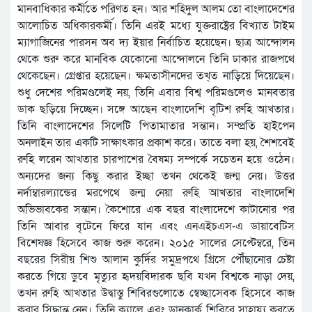
মানবাধিকার কর্মীতে পরিণত হন। আর শহিদুল আলম তো বাংলাদেশের
আলোচিত অধিকারকর্মী। তিনি এরই মধ্যে যুক্তরাষ্ট্রের বিখ্যাত টাইম
ম্যাগাজিনের পারসন অব দ্য ইয়ার নির্বাচিত হয়েছেন। ছাত্র আন্দোলন
থেকে শুরু করে মানবিক যেকোনো আন্দোলনে তিনি ঢাকার রাজপথে
থেকেছেন। গ্রেপ্তার হয়েছেন। ক্ষমতাসীনদের তখ্ত নাড়িয়ে দিয়েছেন।
শুধু দেশের পরিমণ্ডলেই নয়, তিনি এবার বিশ্ব পরিমণ্ডলেও মানবতার
ডাক ছড়িয়ে দিচ্ছেন। সঙ্গে আছেন বাংলাদেশি বৃটিশ রুহি আখতার।
তিনি বাংলাদেশের সিলেটি পিতামাতার সন্তান। সম্প্রতি হাইপেন
অনলাইন তার একটি সাক্ষাৎকার প্রকাশ করে। তাতে বলা হয়, শৈশবেই
রুহি লরেন আখতার চারপাশের বৈষম্য সম্পর্কে সচেতন হয়ে ওঠেন।
অন্যদের জন্য কিছু করার ইচ্ছা তখন থেকেই জন্ম নেয়। উত্তর
নর্দাম্বারল্যান্ডের মরপেথে জন্ম নেয়া রুহি আখতার বাংলাদেশি
অভিভাবকের সন্তান। কৈশোরে এক বছর বাংলাদেশে কাটানোর পর
তিনি আবার বৃটেনে ফিরে যান এবং এনএইচএস-এ ডায়াবেটিস
বিশেষজ্ঞ হিসেবে কাজ শুরু করেন। ২০১৫ সালের সেপ্টেম্বরে, তিন
বছরের সিরীয় শিশু আলান কুর্দির সমুদ্রপথে গ্রিসে পৌঁছানোর চেষ্টা
করতে গিয়ে ডুবে মৃত্যুর হৃদয়বিদারক ছবি যখন বিশ্বকে নাড়া দেয়,
তখন রুহি আখতার উদ্বাস্তু শিবিরগুলোতে স্বেচ্ছাসেবক হিসেবে কাজ
করার সিদ্ধান্ত নেন। তিনি ক্যালে এবং ডানকার্ক শিবিরে সাহায্য করতে