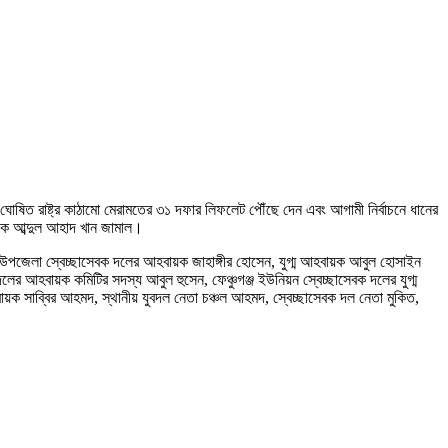
ঘোষিত রাষ্ট্র কাঠামো মেরামতের ৩১ দফার লিফলেট পৌঁছে দেন এবং আগামী নির্বাচনে ধানের
াদক আব্দুল আহাদ খান জামাল।
 উপজেলা স্বেচ্ছাসেবক দলের আহবায়ক জাহাঙ্গীর হোসেন, যুগ্ম আহবায়ক আবুল হোসাইন
র আহবায়ক কমিটির সদস্য আবুল হুসেন, ফেঞ্চুগঞ্জ ইউনিয়ন স্বেচ্ছাসেবক দলের যুগ্ম
ায়ক সাব্বির আহমদ, স্থানীয় যুবদল নেতা চঞ্চল আহমদ, স্বেচ্ছাসেবক দল নেতা মুকিত,