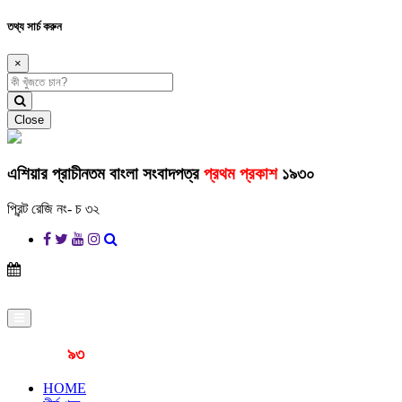
তথ্য সার্চ করুন
×
Close
এশিয়ার প্রাচীনতম বাংলা সংবাদপত্র
প্রথম প্রকাশ
১৯৩০
প্রিন্ট রেজি নং- চ ৩২
প্রকাশনার
৯৩
বছর
HOME