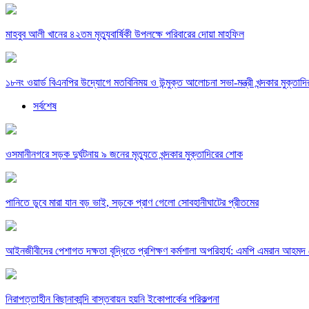
মাহবুব আলী খানের ৪২তম মৃত্যুবার্ষিকী উপলক্ষে পরিবারের দোয়া মাহফিল
১৮নং ওয়ার্ড বিএনপির উদ্যোগে মতবিনিময় ও উন্মুক্ত আলোচনা সভা-মন্ত্রী খন্দকার মুক্তাদি
সর্বশেষ
ওসমানীনগরে সড়ক দুর্ঘটনায় ৯ জনের মৃত্যুতে খন্দকার মুক্তাদিরের শোক
পানিতে ডুবে মারা যান বড় ভাই, সড়কে প্রাণ গেলো সোবহানীঘাটের প্রীতমের
আইনজীবীদের পেশাগত দক্ষতা বৃদ্ধিতে প্রশিক্ষণ কর্মশালা অপরিহার্য: এমপি এমরান আহমদ 
নিরাপত্তাহীন বিছানাকান্দি বাস্তবায়ন হয়নি ইকোপার্কের পরিকল্পনা