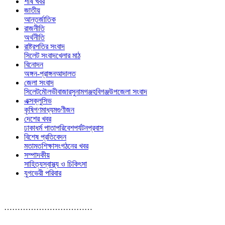
শীর্ষ খবর
জাতীয়
আন্তর্জাতিক
রাজনীতি
অর্থনীতি
রাষ্ট্রপতির সংবাদ
সিলেট সংবাদ
খেলার মাঠ
বিনোদন
অঙ্গন-প্রাঙ্গন
আদালত
জেলা সংবাদ
সিলেট
মৌলভীবাজার
সুনামগঞ্জ
হবিগঞ্জ
উপজেলা সংবাদ
এক্সক্লুসিভ
কৃষি
গণমাধ্যম
গুণীজন
দেশের খবর
ঢাকা
ধর্ম পাতা
পরিবেশ
পর্যটন
প্রবাস
বিশেষ প্রতিবেদন
মতামত
শিক্ষা
সংগঠনের খবর
সম্পাদকীয়
সাহিত্য
স্বাস্থ্য ও চিকিৎসা
যুগভেরী পরিবার
……………………………