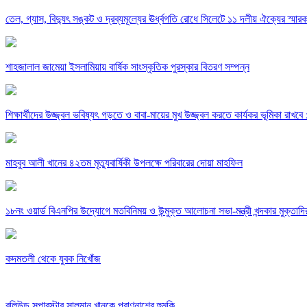
তেল, গ্যাস, বিদ্যুৎ সঙ্কট ও দ্রব্যমূল্যের ঊর্ধ্বগতি রোধে সিলেটে ১১ দলীয় ঐক্যের স্মার
শাহজালাল জামেয়া ইসলামিয়ায় বার্ষিক সাংস্কৃতিক পুরস্কার বিতরণ সম্পন্ন
শিক্ষার্থীদের উজ্জ্বল ভবিষ্যৎ গড়তে ও বাবা-মায়ের মুখ উজ্জ্বল করতে কার্যকর ভূমিকা রাখব
মাহবুব আলী খানের ৪২তম মৃত্যুবার্ষিকী উপলক্ষে পরিবারের দোয়া মাহফিল
১৮নং ওয়ার্ড বিএনপির উদ্যোগে মতবিনিময় ও উন্মুক্ত আলোচনা সভা-মন্ত্রী খন্দকার মুক্তাদি
কদমতলী থেকে যুবক নিখোঁজ
বলিউড সুপারস্টার সালমান খানকে প্রাণনাশের হুমকি