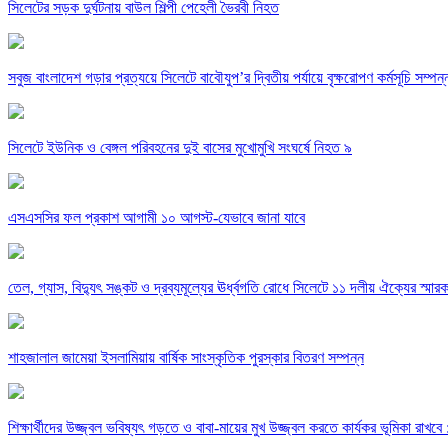
সিলেটের সড়ক দুর্ঘটনায় বাউল শিল্পী পেহেলী ভৈরবী নিহত
সবুজ বাংলাদেশ গড়ার প্রত্যয়ে সিলেটে বাবৌযুপ’র দ্বিতীয় পর্যায়ে বৃক্ষরোপণ কর্মসূচি সম্পন্
সিলেটে ইউনিক ও বেঙ্গল পরিবহনের দুই বাসের মুখোমুখি সংঘর্ষে নিহত ৯
এসএসসির ফল প্রকাশ আগামী ১০ আগস্ট-যেভাবে জানা যাবে
তেল, গ্যাস, বিদ্যুৎ সঙ্কট ও দ্রব্যমূল্যের ঊর্ধ্বগতি রোধে সিলেটে ১১ দলীয় ঐক্যের স্মার
শাহজালাল জামেয়া ইসলামিয়ায় বার্ষিক সাংস্কৃতিক পুরস্কার বিতরণ সম্পন্ন
শিক্ষার্থীদের উজ্জ্বল ভবিষ্যৎ গড়তে ও বাবা-মায়ের মুখ উজ্জ্বল করতে কার্যকর ভূমিকা রাখব