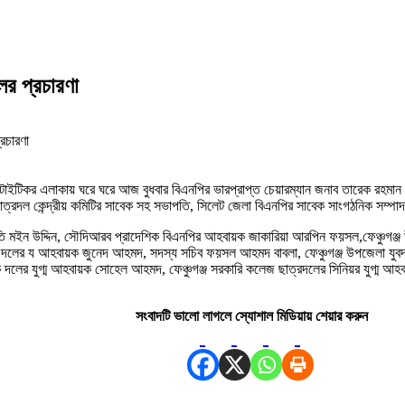
লের প্রচারণা
পিটাইটিকর এলাকায় ঘরে ঘরে আজ বুধবার বিএনপির ভারপ্রাপ্ত চেয়ারম্যান জনাব তারেক রহমান 
াত্রদল কেন্দ্রীয় কমিটির সাবেক সহ সভাপতি, সিলেট জেলা বিএনপির সাবেক সাংগঠনিক সম্প
পতি মইন উদ্দিন, সৌদিআরব প্রাদেশিক বিএনপির আহবায়ক জাকারিয়া আরপিন ফয়সল,ফেঞ্চুগঞ্জ
ক দলের য আহবায়ক জুনেদ আহমদ, সদস্য সচিব ফয়সল আহমদ বাবলা, ফেঞ্চুগঞ্জ উপজেলা যুবদলে
 দলের যুগ্ম আহবায়ক সোহেল আহমদ, ফেঞ্চুগঞ্জ সরকারি কলেজ ছাত্রদলের সিনিয়র যুগ্ম আহব
সংবাদটি ভালো লাগলে স্যোশাল মিডিয়ায় শেয়ার করুন