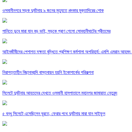
ওসমানীনগরে সড়ক দুর্ঘটনায় ৯ জনের মৃত্যুতে খন্দকার মুক্তাদিরের শোক
পানিতে ডুবে মারা যান বড় ভাই, সড়কে প্রাণ গেলো সোবহানীঘাটের প্রীতমের
আইনজীবীদের পেশাগত দক্ষতা বৃদ্ধিতে প্রশিক্ষণ কর্মশালা অপরিহার্য: এমপি এমরান আহমদ 
নিরাপত্তাহীন বিছানাকান্দি বাস্তবায়ন হয়নি ইকোপার্কের পরিকল্পনা
সিলেটে দুর্ঘটনায় আহতদের দেখতে ওসমানী হাসপাতালে মহানগর জামায়াত নেতৃবৃন্দ
৫ বন্ধু সিলেটে এসেছিলেন ঘুরতে, ফেরার পথে দুর্ঘটনায় মারা যান সাইফুল