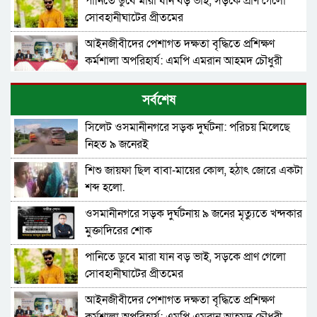
পানিতে ডুবে মারা যান বড় ভাই, সড়কে প্রাণ গেলো
সোবহানীঘাটের প্রীতমের
আইনজীবীদের পেশাগত দক্ষতা বৃদ্ধিতে প্রশিক্ষণ
কর্মশালা অপরিহার্য: এমপি এমরান আহমদ চৌধুরী
নিরাপত্তাহীন বিছানাকান্দি বাস্তবায়ন হয়নি ইকোপার্কের
সর্বশেষ
পরিকল্পনা
সিলেট ওসমানীনগরে সড়ক দুর্ঘটনা: পরিচয় মিলেছে
সিলেটে দুর্ঘটনায় আহতদের দেখতে ওসমানী
নিহত ৯ জনেরই
হাসপাতালে মহানগর জামায়াত নেতৃবৃন্দ
শিশু জায়ফা ছিল বাবা-মায়ের কোল, হঠাৎ জোরে একটা
৫ বন্ধু সিলেটে এসেছিলেন ঘুরতে, ফেরার পথে
শব্দ হলো.
দুর্ঘটনায় মারা যান সাইফুল
ওসমানীনগরে সড়ক দুর্ঘটনায় ৯ জনের মৃত্যুতে খন্দকার
সিলেটের সড়ক দুর্ঘটনায় বাউল শিল্পী পেহেলী ভৈরবী
মুক্তাদিরের শোক
নিহত
পানিতে ডুবে মারা যান বড় ভাই, সড়কে প্রাণ গেলো
সবুজ বাংলাদেশ গড়ার প্রত্যয়ে সিলেটে বাবৌযুপ’র
সোবহানীঘাটের প্রীতমের
দ্বিতীয় পর্যায়ে বৃক্ষরোপণ কর্মসূচি সম্পন্ন
আইনজীবীদের পেশাগত দক্ষতা বৃদ্ধিতে প্রশিক্ষণ
সিলেটে ইউনিক ও বেঙ্গল পরিবহনের দুই বাসের
কর্মশালা অপরিহার্য: এমপি এমরান আহমদ চৌধুরী