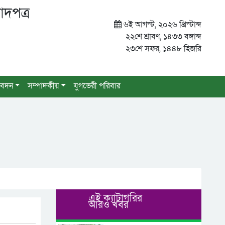
াদপত্র
৬ই আগস্ট, ২০২৬ খ্রিস্টাব্দ
২২শে শ্রাবণ, ১৪৩৩ বঙ্গাব্দ
২৩শে সফর, ১৪৪৮ হিজরি
বেদন
সম্পাদকীয়
যুগভেরী পরিবার
এই ক্যাটাগরির
আরও খবর