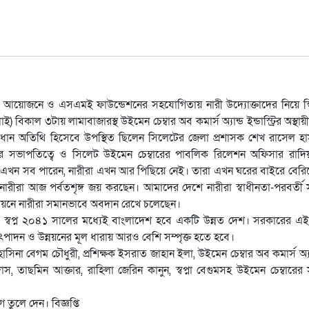
্ট্রির আয়োজনে ও এসএমই ফাউন্ডেশনের সহযোগিতায় নারী উদ্যোক্তাদের নিয়ে স্কি
বিকাল ৩টায় লামাবাজারস্থ উইমেন চেম্বার অব কমার্স অ্যান্ড ইন্ডাস্ট্রির অস্থায়
নে প্রধান অতিথি হিসেবে উপস্থিত ছিলেন সিলেটের জেলা প্রশাসক শেখ রাসেল হ
তা রায়ের সভাপতিত্বে ও সিলেট উইমেন চেম্বারের পাবলিক রিলেশন অফিসার রাদ
ীরা এখন সব পারেন, নারীরা এখন আর পিছিয়ে নেই। তারা এখন ঘরের বাইরে বের
ীরা আজ পর্বতশৃঙ্গ জয় করছেন। আমাদের দেশে নারীরা স্বাধীনতা-পরবর্তী স
ন্নয়নে নারীরা সমানভাবে অবদান রেখে চলেছেন।
নার স্বপ্ন ২০৪১ সালের মধ্যেই বাংলাদেশ হবে একটি উন্নত দেশ। সরকারের এই
পাদন ও উন্নয়নের মূল ধারায় আরও বেশি সম্পৃক্ত হতে হবে।
িনা বেগম চৌধুরী, প্রশিক্ষক ইসরাত জাহান ইলা, উইমেন চেম্বার অব কমার্স অ্যান্ড 
তাছমিন আক্তার, রাহিলা জেরিন কানুন, স্বপ্না বেগুমসহ উইমেন চেম্বারের স
 তুলে দেন। বিজ্ঞপ্তি