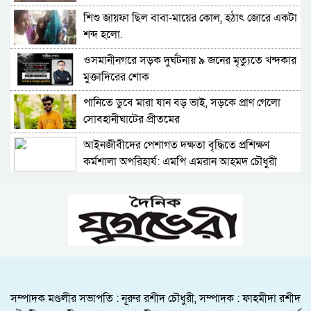
শিশু জায়ফা ছিল বাবা-মায়ের কোল, হঠাৎ জোরে একটা
৫ বন্ধু সিলেটে এসেছিলেন ঘুরতে, ফেরার পথে
শব্দ হলো.
দুর্ঘটনায় মারা যান সাইফুল
ওসমানীনগরে সড়ক দুর্ঘটনায় ৯ জনের মৃত্যুতে খন্দকার
সিলেটের সড়ক দুর্ঘটনায় বাউল শিল্পী পেহেলী ভৈরবী
মুক্তাদিরের শোক
নিহত
পানিতে ডুবে মারা যান বড় ভাই, সড়কে প্রাণ গেলো
সবুজ বাংলাদেশ গড়ার প্রত্যয়ে সিলেটে বাবৌযুপ’র
সোবহানীঘাটের প্রীতমের
দ্বিতীয় পর্যায়ে বৃক্ষরোপণ কর্মসূচি সম্পন্ন
আইনজীবীদের পেশাগত দক্ষতা বৃদ্ধিতে প্রশিক্ষণ
সিলেটে ইউনিক ও বেঙ্গল পরিবহনের দুই বাসের
কর্মশালা অপরিহার্য: এমপি এমরান আহমদ চৌধুরী
মুখোমুখি সংঘর্ষে নিহত ৯
নিরাপত্তাহীন বিছানাকান্দি বাস্তবায়ন হয়নি ইকোপার্কের
এসএসসির ফল প্রকাশ আগামী ১০ আগস্ট-যেভাবে
পরিকল্পনা
জানা যাবে
সিলেটে দুর্ঘটনায় আহতদের দেখতে ওসমানী
তেল, গ্যাস, বিদ্যুৎ সঙ্কট ও দ্রব্যমূল্যের ঊর্ধ্বগতি রোধে
হাসপাতালে মহানগর জামায়াত নেতৃবৃন্দ
সিলেটে ১১ দলীয় ঐক্যের স্মারকলিপি
৫ বন্ধু সিলেটে এসেছিলেন ঘুরতে, ফেরার পথে
শাহজালাল জামেয়া ইসলামিয়ায় বার্ষিক সাংস্কৃতিক
দুর্ঘটনায় মারা যান সাইফুল
পুরস্কার বিতরণ সম্পন্ন
সম্পাদক মণ্ডলীর সভাপতি : নূরুর রশীদ চৌধুরী, সম্পাদক : ফাহমীদা রশীদ