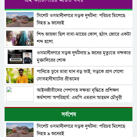
এই ক্যাটাগরির আরও খবর
সিলেট ওসমানীনগরে সড়ক দুর্ঘটনা: পরিচয় মিলেছে
নিহত ৯ জনেরই
শিশু জায়ফা ছিল বাবা-মায়ের কোল, হঠাৎ জোরে একটা
শব্দ হলো.
ওসমানীনগরে সড়ক দুর্ঘটনায় ৯ জনের মৃত্যুতে খন্দকার
মুক্তাদিরের শোক
পানিতে ডুবে মারা যান বড় ভাই, সড়কে প্রাণ গেলো
সোবহানীঘাটের প্রীতমের
আইনজীবীদের পেশাগত দক্ষতা বৃদ্ধিতে প্রশিক্ষণ
কর্মশালা অপরিহার্য: এমপি এমরান আহমদ চৌধুরী
নিরাপত্তাহীন বিছানাকান্দি বাস্তবায়ন হয়নি ইকোপার্কের
সর্বশেষ
পরিকল্পনা
সিলেট ওসমানীনগরে সড়ক দুর্ঘটনা: পরিচয় মিলেছে
সিলেটে দুর্ঘটনায় আহতদের দেখতে ওসমানী
নিহত ৯ জনেরই
হাসপাতালে মহানগর জামায়াত নেতৃবৃন্দ