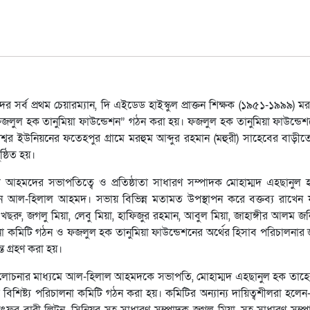
 সর্ব প্রথম চেয়ারম্যান, দি এইডেড হাইস্কুল প্রাক্তন শিক্ষক (১৯৫১-১৯৯৯) ম
জলুল হক তানুমিয়া ফাউন্ডেশন” গঠন করা হয়। ফজলুল হক তানুমিয়া ফাউন্ডেশনে
্বর ইউনিয়নের ফতেহপুর গ্রামে মরহুম আব্দুর রহমান (মহুরী) সাহেবের বাড়ীত
্ঠিত হয়।
ল আহমদের সভাপতিত্বে ও প্রতিষ্ঠাতা সাধারণ সম্পাদক মোহাম্মদ এহছানুল
আল-হিলাল আহমদ। সভায় বিভিন্ন মতামত উপস্থাপন করে বক্তব্য রাখেন ফ
ামান খছরু, জগলু মিয়া, লেবু মিয়া, হাফিজুর রহমান, আবুল মিয়া, জাহাঙ্গীর আলম জ
না কমিটি গঠন ও ফজলুল হক তানুমিয়া ফাউন্ডেশনের অর্থের হিসাব পরিচালনার 
ত গ্রহণ করা হয়।
ষ আলোচনার মাধ্যমে আল-হিলাল আহমদকে সভাপতি, মোহাম্মদ এহছানুল হক তাহ
শিষ্ট্য পরিচালনা কমিটি গঠন করা হয়। কমিটির অন্যান্য দায়িত্বশীলরা হলেন