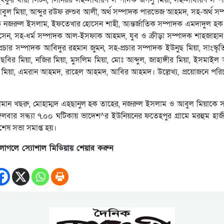
ৎফুর বারী লিটন, সিনিয়র সহ-সাধারণ সম্পাদক জগলু মিয়া, সহ-সাধারণ সম
বুল মিয়া, আব্দুর রউফ রুশুব আলী, অর্থ সম্পাদক পারভেজ আহমদ, সহ-অর্থ সম
দক নজরুল ইসলাম, ইফতেখার হোসেন শাহী, আন্তর্জাতিক সম্পাদক এমদাদুল হক
হোসেন, সহ-ধর্ম সম্পাদক আল-ইসফাক আহমদ, যুব ও ক্রীড়া সম্পাদক শাহজাহা
রচার সম্পাদক আবিদুর রহমান জুমন, সহ-প্রচার সম্পাদক ইউনুছ মিয়া, সাংস্কৃ
ছবির মিয়া, নজির মিয়া, মুসলিম মিয়া, মোঃ আব্দুল, জাহাঙ্গীর মিয়া, ইসমাইল
 মিয়া, এমরান আহমদ, রাহেল আহমদ, আবির আহমদ। উল্লেখ্য, প্রয়োজনে পরি
ামান খছরু, মোহাম্মদ এহছানুল হক তাহের, নজরুল ইসলাম ও আবুল মিয়াকে 
্গলবার সন্ধ্যা ৭.০০ ঘটিকায় ভাদেশ^র ইউনিয়নের ফতেহপুর গ্রামে মরহুম হাজী
শেষ সভা সমাপ্ত হয়।
লাগলে স্যোশাল মিডিয়ায় শেয়ার করুন