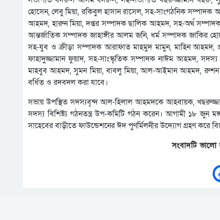
সভাপতি বদরুল আলম বদরুল, সহ-সভাপতি খছরুজ্জামান খছরু, লু
হোসেন, লেবু মিয়া, রকিবুল হাসান রাসেল, সহ-সাংগঠনিক সম্পাদক আ
আহমদ, হারুন মিয়া, দপ্তর সম্পাদক ছালিক আহমদ, সহ-অর্থ সম্পা
আন্তর্জাতিক সম্পাদক জাহাঙ্গীর আলম জনি, ধর্ম সম্পাদক জাকির 
সহ-যুব ও ক্রীড়া সম্পাদক আরাফাত মাহমুদ মামুন, মাহিন আহমদ, প্
ফাহাদুজ্জামান ফুয়াদ, সহ-সাংস্কৃতিক সম্পাদক নাঈম আহমদ, সদস্য 
মাহবুব আহমদ, সুমন মিয়া, বাবলু মিয়া, আল-আইমান আহমদ, রুশন
বর্ধিত ও রদবদল করা যাবে।
সভায় উপস্থিত সদস্যবৃন্দ আল-হিলাল আহমদকে আহবায়ক, খছরুজ্জ
সদস্য বিশিষ্ট্য গঠনতন্ত্র উপ-কমিটি গঠন করেন। আগামী ১৮ জুন মঙ
সাহেবের বাড়ীতে ফাউন্ডেশনের ঈদ পুণর্মিলনীর উদ্যোগ গ্রহণ করে বি
সংবাদটি ভালো 