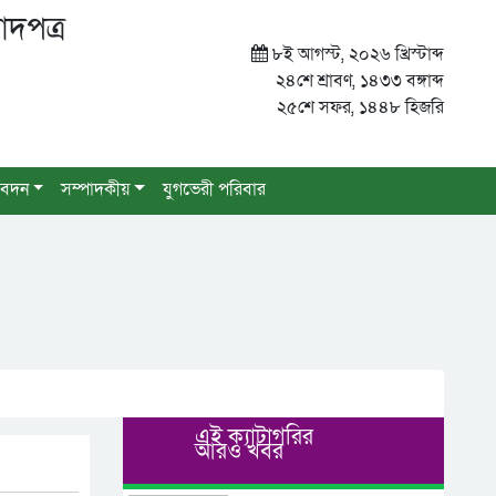
াদপত্র
৮ই আগস্ট, ২০২৬ খ্রিস্টাব্দ
২৪শে শ্রাবণ, ১৪৩৩ বঙ্গাব্দ
২৫শে সফর, ১৪৪৮ হিজরি
বেদন
সম্পাদকীয়
যুগভেরী পরিবার
এই ক্যাটাগরির
আরও খবর