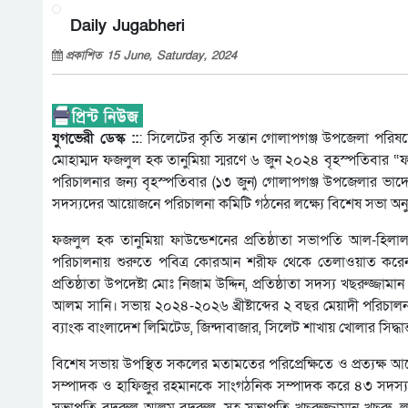
Daily Jugabheri
প্রকাশিত 15 June, Saturday, 2024
যুগভেরী ডেস্ক ::
: সিলেটের কৃতি সন্তান গোলাপগঞ্জ উপজেলা পরিষদের
মোহাম্মদ ফজলুল হক তানুমিয়া স্মরণে ৬ জুন ২০২৪ বৃহস্পতিবার “ফ
পরিচালনার জন্য বৃহস্পতিবার (১৩ জুন) গোলাপগঞ্জ উপজেলার ভাদেশ
সদস্যদের আয়োজনে পরিচালনা কমিটি গঠনের লক্ষ্যে বিশেষ সভা অনুষ
ফজলুল হক তানুমিয়া ফাউন্ডেশনের প্রতিষ্ঠাতা সভাপতি আল-হিলা
পরিচালনায় শুরুতে পবিত্র কোরআন শরীফ থেকে তেলাওয়াত করেন 
প্রতিষ্ঠাতা উপদেষ্টা মোঃ নিজাম উদ্দিন, প্রতিষ্ঠাতা সদস্য খছরুজ্জ
আলম সানি। সভায় ২০২৪-২০২৬ খ্রীষ্টাব্দের ২ বছর মেয়াদী পরিচাল
ব্যাংক বাংলাদেশ লিমিটেড, জিন্দাবাজার, সিলেট শাখায় খোলার সিদ্ধান্
বিশেষ সভায় উপস্থিত সকলের মতামতের পরিপ্রেক্ষিতে ও প্রত্যক্
সম্পাদক ও হাফিজুর রহমানকে সাংগঠনিক সম্পাদক করে ৪৩ সদস্য বি