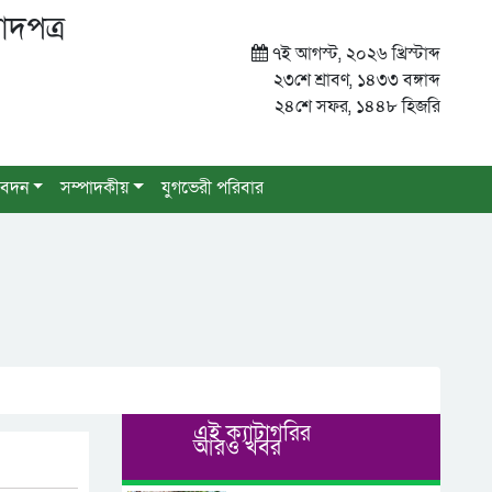
াদপত্র
৭ই আগস্ট, ২০২৬ খ্রিস্টাব্দ
২৩শে শ্রাবণ, ১৪৩৩ বঙ্গাব্দ
২৪শে সফর, ১৪৪৮ হিজরি
বেদন
সম্পাদকীয়
যুগভেরী পরিবার
এই ক্যাটাগরির
আরও খবর