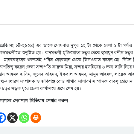
জি:নং চট্ট-২৬২৪) এর ডাকে সোমবার দুপুর ১২ টা থেকে বেলা ১ টা পর্যন্ত
মতলীতে অনুষ্ঠিত হয়। কদমতলী মুক্তিযোদ্ধা চত্বর থেকে হুমায়ূন রশীদ চত্বর পর্
ন। মানববন্ধনের শুরুতেই পবিত্র কোরআন থেকে তিলওয়াত করেন মো: লিটন 
াপতিত্ব করেন জেলা সভাপতি ফারুক মিয়া, সভায় ইউনিয়ের ৬ দফা দাবি নিয়ে বক
, রায়হান আহমদ হাসিম, জুনেদ আহমদ, ইকবাল আহমদ, মামুন আহমদ, লায়েক 
ম-সাধারণ সম্পাদক ও জকিগঞ্জ রোড শাখার সাধারণ সম্পাদক বাবলু হোসেন হ
দ চত্বর সড়ক ঘুরে জেলা কার্যালয়ে এসে শেষ হয়।
লাগলে স্যোশাল মিডিয়ায় শেয়ার করুন