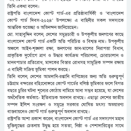
তিনি একথা বলেন।
রাষ্ট্রপতি বাংলাদেশ কোস্ট গার্ড-এর প্রতিষ্ঠাবার্ষিকী ও ‘বাংলাদেশ
কোস্ট গার্ড দিবস-২০২৪’ উপলক্ষ্যে এ বাহিনীর সকল সদস্যকে
আন্তরিক শুভেচ্ছা ও অভিনন্দন জানিয়েছেন।
মো. সাহাবুদ্দিন বলেন, দেশের সমুদ্রচারী ও উপকূলীয় জনগণের কাছে
বাংলাদেশ কোস্ট গার্ড একটি অতি পরিচিত ও বিশ্বস্ত নাম। উপকূলীয়
অঞ্চলে আইন-শৃঙ্খলা রক্ষা, জনগণের জান-মালের নিরাপত্তা বিধান,
প্রাকৃতিক দুর্যোগে ত্রাণ ও উদ্ধার কার্যক্রম পরিচালনা, চোরাচালান ও
মানবপাচার প্রতিরোধ, মাদকের বিস্তার রোধসহ সামুদ্রিক সম্পদ রক্ষায়
এ বাহিনী সক্রিয় ভূমিকা পালন করছে।
তিনি বলেন, দেশের আমদানি-রপ্তানি বাণিজ্যের জন্য অতি গুরুত্বপূর্ণ
চট্টগ্রাম বন্দরের বহিঃনোঙ্গরে কোস্ট গার্ডের বলিষ্ঠ ভূমিকার ফলে বিগত
বছরে চুরির ঘটনা শূন্যের কোঠায় নামিয়ে আনা সম্ভব হয়েছে, যা দেশের
অর্থনৈতিক কর্মকা-ে ইতিবাচক অবদান রাখছে। এছাড়া দেশের জাতীয়
সম্পদ ইলিশ সংরক্ষণ ও সমুদ্রে সরকার ঘোষিত মৎস্য অভয়ারণ্য
বাস্তবায়নেও কোস্ট গার্ড গুরুত্বপূর্ণ অবদান রাখছে।
রাষ্ট্রপতি আশা প্রকাশ করেন, বাংলাদেশ কোস্ট গার্ড এর সদস্যগণ মহান
মুক্তিযুদ্ধের চেতনায় উদ্বুদ্ধ হয়ে সততা, নিষ্ঠা ও পেশাদারিত্বের সাথে