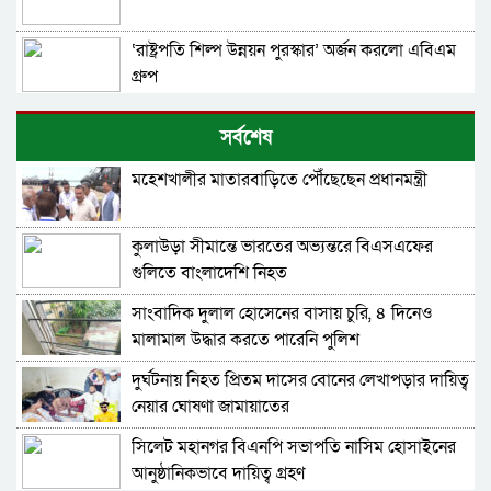
‘রাষ্ট্রপতি শিল্প উন্নয়ন পুরস্কার’ অর্জন করলো এবিএম
গ্রুপ
রাষ্ট্রপতির বইয়ের ইংরেজি সংস্করণ প্রকাশিত
সর্বশেষ
মহেশখালীর মাতারবাড়িতে পৌঁছেছেন প্রধানমন্ত্রী
ভাষা শহীদদের প্রতি রাষ্ট্রপতি ও প্রধানমন্ত্রীর শ্রদ্ধা
নিবেদন
কুলাউড়া সীমান্তে ভারতের অভ্যন্তরে বিএসএফের
অধিক উৎপাদনশীল জাতের বীজ উদ্ভাবনে
গুলিতে বাংলাদেশি নিহত
কৃষিবিজ্ঞানীদের নিরলস প্রচেষ্টা অব্যাহত রাখতে হবে:
রাষ্ট্রপতি
সাংবাদিক দুলাল হোসেনের বাসায় চুরি, ৪ দিনেও
সরকার কোস্ট গার্ডের আধুনিকায়নে ব্যাপক পদক্ষেপ
মালামাল উদ্ধার করতে পারেনি পুলিশ
গ্রহণ করেছে : রাষ্ট্রপতি
দুর্ঘটনায় নিহত প্রিতম দাসের বোনের লেখাপড়ার দায়িত্ব
বিশ্ববিদ্যালয়ে গবেষণা কার্যক্রম বাড়ানোর তাগিদ
নেয়ার ঘোষণা জামায়াতের
রাষ্ট্রপতির
সিলেট মহানগর বিএনপি সভাপতি নাসিম হোসাইনের
আনুষ্ঠানিকভাবে দায়িত্ব গ্রহণ