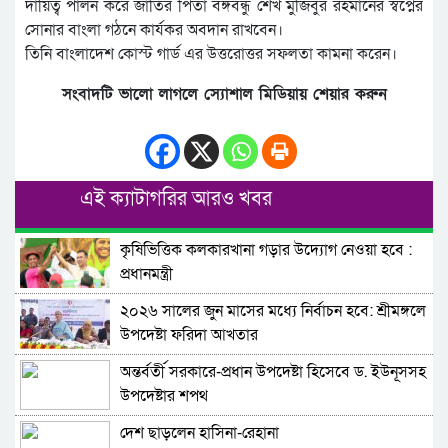
দায়িত্ব পালন করে জাতির পিতা বঙ্গবন্ধু শেখ মুজিবুর রহমানের স্বপ্নের
সোনার বাংলা গঠনে কার্যকর অবদান রাখবেন।
তিনি বাংলাদেশ কোস্ট গার্ড এর উত্তরোত্তর সফলতা কামনা করেন।
সংবাদটি ভালো লাগলে স্যোশাল মিডিয়ায় শেয়ার করুন
এই ক্যাটাগরির আরও খবর
কৃষিভিত্তিক কলকারখানা গড়ার উদ্যোগ নেওয়া হবে :
প্রধানমন্ত্রী
২০২৬ সালের জুন মাসের মধ্যে নির্বাচন হবে: শ্রীমঙ্গলে
উপদেষ্টা ফরিদা আখতার
অন্তর্বর্তী সরকারে-প্রধান উপদেষ্টা হিসেবে ড. ইউনূসসহ
উপদেষ্টার শপথ
দেশ ছাড়লেন হাসিনা-রেহানা