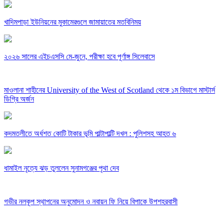
খাদিমপাড়া ইউনিয়নের মুকামেরগুলে জামায়াতের মতবিনিময়
২০২৬ সালের এইচএসসি মে-জুনে, পরীক্ষা হবে পূর্ণাঙ্গ সিলেবাসে
মাওলানা শাহীনের University of the West of Scotland থেকে ১ম বিভাগে মাস্টার্স
ডিগ্রি অর্জন
কদমতলীতে অর্ধশত কোটি টাকার ভূমি পাল্টাপাল্টি দখল : পুলিশসহ আহত ৬
ধামাইল নৃত্যে ঝড় তুললেন সুনামগঞ্জের পৃথা দেব
গভীর নলকূপ স্থাপনের অনুমোদন ও নবায়ন ফি নিয়ে বিপাকে উপশহরবাসী