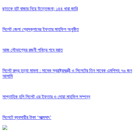
ছাতকে হাট বাজার নিয়ে উত্তেজনা; ১৪৪ ধারা জারি
সিলেট জেলা প্রেসক্লাবের ইফতার মাহফিল অনুষ্ঠিত
আজ সৌভাগ্যের রজনী পবিত্র শবে বরাত
সিলেট রুদ্র হত্যা মামলা : সাবেক স্বরাষ্ট্রমন্ত্রী ও সিলেটের তিন সাবেক এমপিসহ ৭৬ জন
আসামি
সাপ্তাহিক হলি সিলেট এর ইফতার ও দোয়া মাহফিল সম্পন্ন
সিলেটে ব্যবসায়ীর টাকা ‘আত্মসাৎ’