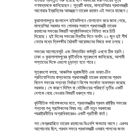
যাওয়ার প্রস্তুতি শুরু হয়েছে বলে সরকারের উচ্চপর্যায়ের সূত্র
গণমাধ্যমকে জানিয়েছেন। সূত্রটি বলছে, মালয়েশিয়ার প্রধানমন্ত্রী
আনোয়ার ইব্রাহিমের আমন্ত্রণে তারেক রহমান এই সফরে যাচ্ছেন।
কুয়ালালামপুরে বাংলাদেশ হাইকমিশনে যোগাযোগ করে জানা গেছে,
মালয়েশিয়া সরকার গত সোমবার সকালে প্রধানমন্ত্রী তারেক
রহমানের সফরের বিষয়টি আনুষ্ঠানিকভাবে নিশ্চিত করে চিঠি
দিয়েছে। দুই দিনের সফরের দ্বিতীয় দিনে অর্থাৎ ২২ জুন দুই শীর্ষ
নেতার মধ্যে দ্বিপক্ষীয় বৈঠকটি আয়োজনের বিষয়ে কথা চলছে।
সফরের আলোচ্যসূচি এবং বিস্তারিত কর্মসূচি এখনো ঠিক হয়নি।
ঢাকা ও কুয়ালালামপুরের কূটনৈতিক সূত্রগুলো জানিয়েছে, আগামী
সপ্তাহের দিকে এগুলো চূড়ান্ত হতে পারে।
সূত্রগুলো বলছে, আঞ্চলিক ভূরাজনীতি এবং ভারত-চীন
প্রতিযোগিতার বাস্তবতায় প্রধানমন্ত্রী তারেক রহমানের প্রথম
বিদেশ সফরের গন্তব্য নির্ধারণে বিশেষ সতর্কতা অবলম্বন করেছে
সরকার। সে কারণে দিল্লি বা বেইজিংয়ের পরিবর্তে তৃতীয় একটি
দেশকে বেছে নেওয়ার বিষয়টি গুরুত্ব পায়।
কূটনীতিক পর্যবেক্ষকদের মতে, প্রধানমন্ত্রীর প্রথম রাষ্ট্রীয় সফরের
গন্তব্য শুধু প্রটোকলের বিষয় নয়; এটি নতুন সরকারের
পররাষ্ট্রনীতির অগ্রাধিকারেরও একটি প্রতীকী বার্তা।
গত ফেব্রুয়ারিতে তারেক রহমানের বিএনপি ক্ষমতায় আসে। এরপর
আলোচনায় ছিল, প্রথম সফরে প্রধানমন্ত্রী ওমরাহ পালনের জন্য