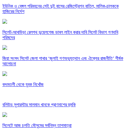
ইউনিক ও বেঙ্গল পরিবহনের সেই দুই বাসের রেজিস্ট্রেশন বাতিল, মালিক-চালককে
হাজিরের নির্দেশ
সিলেট-আখাউড়া রেলপথ ডুয়েলগেজ ডাবল লাইন করার দাবি সিলেট বিভাগ গণদাবি
পরিষদের
জিয়া সংসদ সিলেট জেলা শাখার ‘জুলাই গণঅভ্যুত্থান এবং ঐক্যের রাজনীতি’ শীর্ষক
আলোচনা
কদমতলী থেকে যুবক নিখোঁজ
বলিউড সুপারস্টার সালমান খানকে প্রাণনাশের হুমকি
সিলেটে আজ চলতি মৌসুমের সর্বনিম্ন তাপমাত্রা