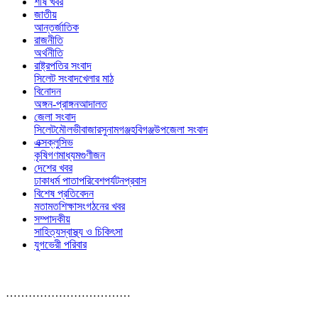
শীর্ষ খবর
জাতীয়
আন্তর্জাতিক
রাজনীতি
অর্থনীতি
রাষ্ট্রপতির সংবাদ
সিলেট সংবাদ
খেলার মাঠ
বিনোদন
অঙ্গন-প্রাঙ্গন
আদালত
জেলা সংবাদ
সিলেট
মৌলভীবাজার
সুনামগঞ্জ
হবিগঞ্জ
উপজেলা সংবাদ
এক্সক্লুসিভ
কৃষি
গণমাধ্যম
গুণীজন
দেশের খবর
ঢাকা
ধর্ম পাতা
পরিবেশ
পর্যটন
প্রবাস
বিশেষ প্রতিবেদন
মতামত
শিক্ষা
সংগঠনের খবর
সম্পাদকীয়
সাহিত্য
স্বাস্থ্য ও চিকিৎসা
যুগভেরী পরিবার
……………………………