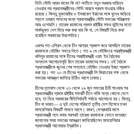
তিনি সৌদি আরব যাবেন কি না? অতীতে নতুন সরকার দায়িত্ব
নেওয়ার পর প্রধানমন্ত্রীদের সৌদি আরবে প্রথম যাওয়ার নজির
রয়েছে। কিন্তু যুক্তরাষ্ট্র ও ইসরায়েল ইরানের সঙ্গে যুদ্ধে জড়িয়ে
পড়লে ওমরাহ পালনের জন্য প্রধানমন্ত্রীর সৌদি সফরের পরিকল্পনা
আর এগোয়নি। তারেক রহমানের প্রথম রাষ্ট্রীয় সফর ভুটানের মতো
সার্কভুক্ত দেশ দিয়ে শুরু করা যায় কি না, সে বিষয়টি নিয়ে কথা
হয়েছিল সরকারের উচ্চপর্যায়ে।
এরপর গত এপ্রিল থেকে চীন আগ্রহ প্রকাশ করে আসছিল তারেক
রহমানকে বেইজিং সফরে নিতে। গত ৬ মে বেইজিংয়ে পররাষ্ট্রমন্ত্রী
খলিলুর রহমানের সঙ্গে চীনের পররাষ্ট্রমন্ত্রী ওয়াং ইর বৈঠকের
অন্যতম আলোচ্যসূচি ছিল তারেক রহমানের সফর। ওই বৈঠকে
প্রধানমন্ত্রীকে জুনের শেষ সপ্তাহে বেইজিং নেওয়ার ইচ্ছা প্রকাশ
করা হয়। গত ২৩ মে চীনের প্রধানমন্ত্রী লি কিয়াংয়ের পক্ষ থেকে
সফরের আমন্ত্রণ জানিয়ে চিঠিও আসে ঢাকায়।
চীনের দূতাবাস থেকে ২৩ থেকে ২৬ জুন সফরের চিঠি পাওয়ার পর
প্রধানমন্ত্রীর প্রথম রাষ্ট্রীয় সফরটি চীনে নাকি অন্য কোনো দেশে
হবে, তা নিয়ে সরকারের নীতিনির্ধারণী পর্যায়ে আলোচনা হয়। কিন্তু
চীন বা ভারত— এ দুই দেশের পরিবর্তে তৃতীয় দেশ হিসেবে তখন
মালয়েশিয়ার বিষয়টি সামনে আসে। কারণ, ফেব্রুয়ারি মাসে
প্রধানমন্ত্রী পদে বসার পরপরই তারেক রহমানকে ফোনে শুভেচ্ছা
জানানোর সময় সফরের আমন্ত্রণ জানিয়েছিলেন মালয়েশিয়ার
প্রধানমন্ত্রী আনোয়ার ইব্রাহিম।