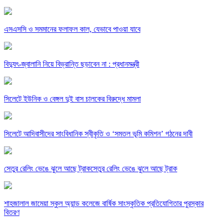
এসএসসি ও সমমানের ফলাফল কাল, যেভাবে পাওয়া যাবে
বিদ্যুৎ-জ্বালানি নিয়ে বিভ্রান্তি ছড়াবেন না : প্রধানমন্ত্রী
সিলেটে ইউনিক ও বেঙ্গল দুই বাস চালকের বিরুদ্ধে মামলা
সিলেটে আদিবাসীদের সাংবিধানিক স্বীকৃতি ও ‘সমতল ভূমি কমিশন’ গঠনের দাবী
সেতুর রেলিং ভেঙে ঝুলে আছে ট্রাকসেতুর রেলিং ভেঙে ঝুলে আছে ট্রাক
শাহজালাল জামেয়া স্কুল অ্যান্ড কলেজে বার্ষিক সাংস্কৃতিক প্রতিযোগিতার পুরস্কার
বিতরণ