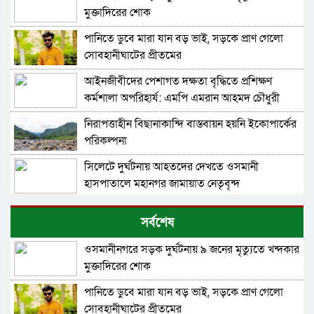
মুক্তাদিরের শোক
পানিতে ডুবে মারা যান বড় ভাই, সড়কে প্রাণ গেলো
সোবহানীঘাটের প্রীতমের
আইনজীবীদের পেশাগত দক্ষতা বৃদ্ধিতে প্রশিক্ষণ
কর্মশালা অপরিহার্য: এমপি এমরান আহমদ চৌধুরী
নিরাপত্তাহীন বিছানাকান্দি বাস্তবায়ন হয়নি ইকোপার্কের
পরিকল্পনা
সিলেটে দুর্ঘটনায় আহতদের দেখতে ওসমানী
হাসপাতালে মহানগর জামায়াত নেতৃবৃন্দ
৫ বন্ধু সিলেটে এসেছিলেন ঘুরতে, ফেরার পথে
সর্বশেষ
দুর্ঘটনায় মারা যান সাইফুল
ওসমানীনগরে সড়ক দুর্ঘটনায় ৯ জনের মৃত্যুতে খন্দকার
সিলেটের সড়ক দুর্ঘটনায় বাউল শিল্পী পেহেলী ভৈরবী
মুক্তাদিরের শোক
নিহত
পানিতে ডুবে মারা যান বড় ভাই, সড়কে প্রাণ গেলো
সবুজ বাংলাদেশ গড়ার প্রত্যয়ে সিলেটে বাবৌযুপ’র
সোবহানীঘাটের প্রীতমের
দ্বিতীয় পর্যায়ে বৃক্ষরোপণ কর্মসূচি সম্পন্ন