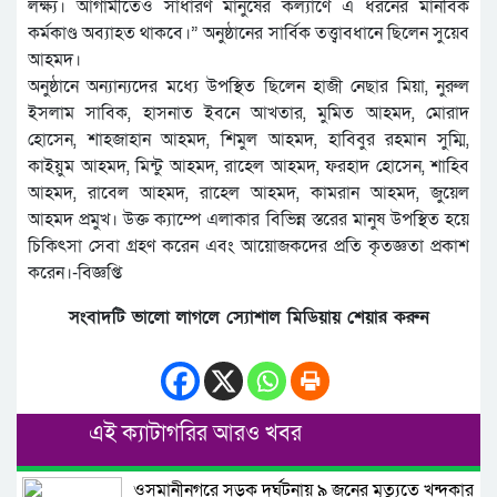
লক্ষ্য। আগামীতেও সাধারণ মানুষের কল্যাণে এ ধরনের মানবিক
কর্মকাণ্ড অব্যাহত থাকবে।” অনুষ্ঠানের সার্বিক তত্ত্বাবধানে ছিলেন সুয়েব
আহমদ।
অনুষ্ঠানে অন্যান্যদের মধ্যে উপস্থিত ছিলেন হাজী নেছার মিয়া, নুরুল
ইসলাম সাবিক, হাসনাত ইবনে আখতার, মুমিত আহমদ, মোরাদ
হোসেন, শাহজাহান আহমদ, শিমুল আহমদ, হাবিবুর রহমান সুম্মি,
কাইয়ুম আহমদ, মিন্টু আহমদ, রাহেল আহমদ, ফরহাদ হোসেন, শাহিব
আহমদ, রাবেল আহমদ, রাহেল আহমদ, কামরান আহমদ, জুয়েল
আহমদ প্রমুখ। উক্ত ক্যাম্পে এলাকার বিভিন্ন স্তরের মানুষ উপস্থিত হয়ে
চিকিৎসা সেবা গ্রহণ করেন এবং আয়োজকদের প্রতি কৃতজ্ঞতা প্রকাশ
করেন।-বিজ্ঞপ্তি
সংবাদটি ভালো লাগলে স্যোশাল মিডিয়ায় শেয়ার করুন
এই ক্যাটাগরির আরও খবর
ওসমানীনগরে সড়ক দুর্ঘটনায় ৯ জনের মৃত্যুতে খন্দকার