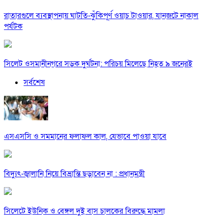
রাতারগুলে ব্যবস্থাপনায় ঘাটতি-ঝুঁকিপূর্ণ ওয়াচ টাওয়ার, যানজটে নাকাল
পর্যটক
সিলেট ওসমানীনগরে সড়ক দুর্ঘটনা: পরিচয় মিলেছে নিহত ৯ জনেরই
সর্বশেষ
এসএসসি ও সমমানের ফলাফল কাল, যেভাবে পাওয়া যাবে
বিদ্যুৎ-জ্বালানি নিয়ে বিভ্রান্তি ছড়াবেন না : প্রধানমন্ত্রী
সিলেটে ইউনিক ও বেঙ্গল দুই বাস চালকের বিরুদ্ধে মামলা