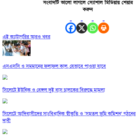
সংবাদটি ভালো লাগলে স্যোশাল মিডিয়ায় শেয়ার
করুন
এই ক্যাটাগরির আরও খবর
এসএসসি ও সমমানের ফলাফল কাল, যেভাবে পাওয়া যাবে
সিলেটে ইউনিক ও বেঙ্গল দুই বাস চালকের বিরুদ্ধে মামলা
সিলেটে আদিবাসীদের সাংবিধানিক স্বীকৃতি ও ‘সমতল ভূমি কমিশন’ গঠনের
দাবী