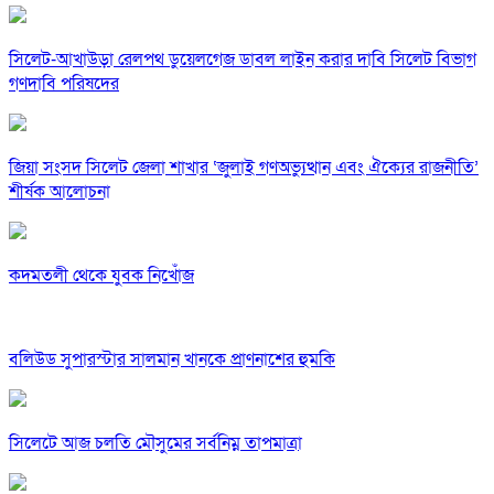
সিলেট-আখাউড়া রেলপথ ডুয়েলগেজ ডাবল লাইন করার দাবি সিলেট বিভাগ
গণদাবি পরিষদের
জিয়া সংসদ সিলেট জেলা শাখার ‘জুলাই গণঅভ্যুত্থান এবং ঐক্যের রাজনীতি’
শীর্ষক আলোচনা
কদমতলী থেকে যুবক নিখোঁজ
বলিউড সুপারস্টার সালমান খানকে প্রাণনাশের হুমকি
সিলেটে আজ চলতি মৌসুমের সর্বনিম্ন তাপমাত্রা