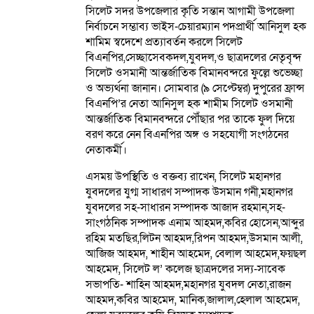
সিলেট সদর উপজেলার কৃতি সন্তান আগামী উপজেলা
নির্বাচনে সম্ভাব্য ভাইস-চেয়ারম্যান পদপ্রার্থী আনিসুল হক
শামিম স্বদেশে প্রত্যাবর্তন করলে সিলেট
বিএনপির,সেচ্ছাসেবকদল,যুবদল,ও ছাত্রদলের নেতৃবৃন্দ
সিলেট ওসমানী আন্তর্জাতিক বিমানবন্দরে ফুল্লে শুভেচ্ছা
ও অভ্যর্থনা জানান। সোমবার (৯ সেপ্টেম্বর) দুপুরের ফ্রান্স
বিএনপি’র নেতা আনিসুল হক শামীম সিলেট ওসমানী
আন্তর্জাতিক বিমানবন্দরে পৌঁছার পর তাকে ফুল দিয়ে
বরণ করে নেন বিএনপির অঙ্গ ও সহযোগী সংগঠনের
নেতাকর্মী।
এসময় উপস্থিতি ও বক্তব্য রাখেন, সিলেট মহানগর
যুবদলের যুগ্ম সাধারণ সম্পাদক উসমান গনী,মহানগর
যুবদলের সহ-সাধারন সম্পাদক আজাদ রহমান,সহ-
সাংগঠনিক সম্পাদক এনাম আহমদ,কবির হোসেন,আব্দুর
রহিম মতছির,লিটন আহমদ,রিপন আহমদ,উসমান আলী,
আজিজ আহমদ, শাহীন আহমেদ, বেলাল আহমেদ,ফয়ছল
আহমেদ, সিলেট ল’ কলেজ ছাত্রদলের সদ্য-সাবেক
সভাপতি- শাহিন আহমদ,মহানগর যুবদল নেতা,রাজন
আহমদ,কবির আহমেদ, মানিক,জালাল,হেলাল আহমেদ,