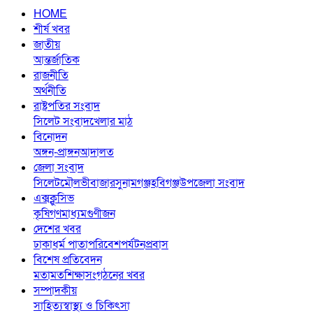
HOME
শীর্ষ খবর
জাতীয়
আন্তর্জাতিক
রাজনীতি
অর্থনীতি
রাষ্ট্রপতির সংবাদ
সিলেট সংবাদ
খেলার মাঠ
বিনোদন
অঙ্গন-প্রাঙ্গন
আদালত
জেলা সংবাদ
সিলেট
মৌলভীবাজার
সুনামগঞ্জ
হবিগঞ্জ
উপজেলা সংবাদ
এক্সক্লুসিভ
কৃষি
গণমাধ্যম
গুণীজন
দেশের খবর
ঢাকা
ধর্ম পাতা
পরিবেশ
পর্যটন
প্রবাস
বিশেষ প্রতিবেদন
মতামত
শিক্ষা
সংগঠনের খবর
সম্পাদকীয়
সাহিত্য
স্বাস্থ্য ও চিকিৎসা