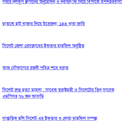
গভীর নলকূপ স্থাপনের অনুমোদন ও নবায়ন ফি নিয়ে বিপাকে উপশহরবাসী
ছাতকে হাট বাজার নিয়ে উত্তেজনা; ১৪৪ ধারা জারি
সিলেট জেলা প্রেসক্লাবের ইফতার মাহফিল অনুষ্ঠিত
আজ সৌভাগ্যের রজনী পবিত্র শবে বরাত
সিলেট রুদ্র হত্যা মামলা : সাবেক স্বরাষ্ট্রমন্ত্রী ও সিলেটের তিন সাবেক
এমপিসহ ৭৬ জন আসামি
সাপ্তাহিক হলি সিলেট এর ইফতার ও দোয়া মাহফিল সম্পন্ন