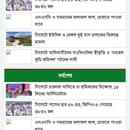
৩৮৩৬ জন
এসএসসি ও সমমানের ফলাফল কাল, যেভাবে পাওয়া
যাবে
সিলেটে ইউনিক ও বেঙ্গল দুই বাস চালকের বিরুদ্ধে
মামলা
সিলেটে আদিবাসীদের সাংবিধানিক স্বীকৃতি ও ‘সমতল
ভূমি কমিশন’ গঠনের দাবী
সেতুর রেলিং ভেঙে ঝুলে আছে ট্রাকসেতুর রেলিং ভেঙে
সর্বশেষ
ঝুলে আছে ট্রাক
সিলেটে চারদফা দাবিতে চা শ্রমিকদের বিক্ষোভ, ১৫
শাহজালাল জামেয়া স্কুল অ্যান্ড কলেজে বার্ষিক
দিনের আল্টিমেটাম
সাংস্কৃতিক প্রতিযোগিতার পুরস্কার বিতরণ
সিলেটে পাসের হার ৫৮.৩৩, জিপিএ-৫ পেয়েছে
কুলাউড়া সীমান্তে ভারতের অভ্যন্তরে বিএসএফের
৩৮৩৬ জন
গুলিতে বাংলাদেশি নিহত
এসএসসি ও সমমানের ফলাফল কাল, যেভাবে পাওয়া
সাংবাদিক দুলাল হোসেনের বাসায় চুরি, ৪ দিনেও
যাবে