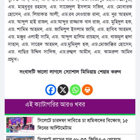
এড. মাহবুবুর রহমান, এড. সাজেদুল ইসলাম সজিব, এড. মোবারক
হোসেন, এড. লিয়াকত আলী, এড.রব নেওয়াজ রানা, এড. নুর আহমদ,
এড. আব্দুল হাই রাজন, এড.আব্দুর রাজ্জাক খান রাজ, এড. মুহিদুল হক,
এড. শামিম আহমদ, এড. জামিলুল ইসলাম জামি, এড. হাবিব আহমদ,
এড. মঞ্জুর এলাহী সামি, এড. আব্দুল হালিম রায়হান, এড. নাজমুল হুদা
সাহান, এড. সাহেদ আহমদ, এড.মুমিনুল হক, এড.মোজাক্কির হোসেন,
এড. নাছির উদ্দিন সাদিক, এড.রুহুল আমীন, এড. কামরুল আমিন
প্রমুখ।
সংবাদটি ভালো লাগলে স্যোশাল মিডিয়ায় শেয়ার করুন
এই ক্যাটাগরির আরও খবর
সিলেটে চারদফা দাবিতে চা শ্রমিকদের বিক্ষোভ, ১৫
দিনের আল্টিমেটাম
সিলেটে পাসের হার ৫৮.৩৩, জিপিএ-৫ পেয়েছে