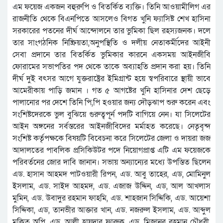
এম ফয়েজ একজন বহুরুপি ও বিতর্কিত ব্যক্তি। তিনি আওয়ামীলিগ এর
রাজনীতি থেকে বিএনপিতে আসলেও বিগত খুনি ফ্যাসিষ্ট শেখ হাসিনা
সরকারের পতনের দীর্ঘ আন্দোলনে তার ভুমিকা ছিল রহস্যজনক। দলে
তার সাংগঠনিক নিষ্ক্রিয়তা,অনুপস্থিতি ও দলীয় নেতাকর্মীদের আইনী
সেবা প্রদানে তার বিতর্কিত ভুমিকার কারনে একসময় আইনজীবি
ফোরামের সভাপতির পদ থেকে তাকে অব্যাহতি প্রদান করা হয়। তিনি
দীর্ঘ দুই বৎসর আগে যুক্তরাষ্ট্রের ইমিগ্রান্ট হয়ে স্বপরিবারে স্থায়ী ভাবে
আমেরীকায় পাড়ি জমান । গত ৫ আগষ্টের খুনি হাসিনার দেশ ছেড়ে
পালানোর পর দেশে তিনি পি,পি হওয়ার জন্য দৌড়ঝাপ শুরু করেন এবং
সংশিষ্টদেরকে ভুল বুঝিয়ে গুরুত্বপূর্ন পদটি বাগিয়ে নেন। যা সিলেটের
আইন অঙ্গনের সর্বস্তরের আইনজীবিদের মর্মাহত করেছে। নেতৃবৃন্দ
সংশিষ্ট কর্তৃপক্ষকে বিষয়টি বিবেচনা করে সিলেটের জেলা ও দায়রা জজ
আদালতের পাবলিক প্রসিকিউটর পদে নিয়োগপ্রাপ্ত এটি এম ফয়েজকে
পরিবর্তনের জোর দাবি জানান। সভায় অন্যান্যের মধ্যে উপস্তিত ছিলেন
এড. হাসান আহমদ পাটওয়ারী রিপন, এড. আবু তাহের, এড, মোমিনুল
ইসলাম, এড. সাইদ আহমদ, এড. এজাজ উদ্দিন, এড, আল আখলাস
মুমিন, এড. উবাদুর রহমান ফাহমি, এড. শাহজান সিদ্দিকি, এড. আয়েশা
সিদ্দিকা, এড, তানভীর আক্তার খান, এড. নজরুল ইসলাম, এড. আব্দুল
মুকিত অপি, এড, আলী হায়দার ফারুক, এড. মিজানুর রহমান চৌধুরী,