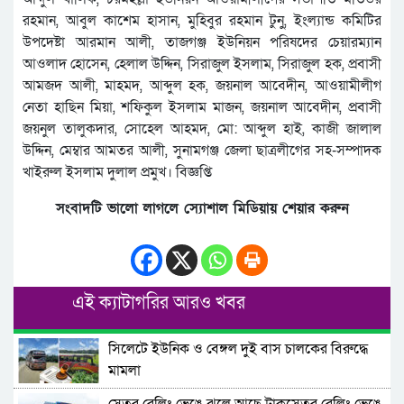
রহমান, আবুল কাশেম হাসান, মুহিবুর রহমান টুনু, ইংল্যান্ড কমিটির
উপদেষ্টা আরমান আলী, তাজগঞ্জ ইউনিয়ন পরিষদের চেয়ারম্যান
আওলাদ হোসেন, হেলাল উদ্দিন, সিরাজুল ইসলাম, সিরাজুল হক, প্রবাসী
আমজদ আলী, মাহমদ, আব্দুল হক, জয়নাল আবেদীন, আওয়ামীলীগ
নেতা হাছিন মিয়া, শফিকুল ইসলাম মাজন, জয়নাল আবেদীন, প্রবাসী
জয়নুল তালুকদার, সোহেল আহমদ, মো: আব্দুল হাই, কাজী জালাল
উদ্দিন, মেম্বার আমতর আলী, সুনামগঞ্জ জেলা ছাত্রলীগের সহ-সম্পাদক
খাইরুল ইসলাম দুলাল প্রমুখ। বিজ্ঞপ্তি
সংবাদটি ভালো লাগলে স্যোশাল মিডিয়ায় শেয়ার করুন
এই ক্যাটাগরির আরও খবর
সিলেটে ইউনিক ও বেঙ্গল দুই বাস চালকের বিরুদ্ধে
মামলা
সেতুর রেলিং ভেঙে ঝুলে আছে ট্রাকসেতুর রেলিং ভেঙে