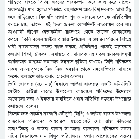
শান্তিতে রাখতে বিভিন্ন ধরনের পরিকল্পনা করে কাজ করে যাচ্ছেন
প্রধানমন্ত্রী। যার অক্লান্ত পরিশ্রমে বাংলাদেশ আজ বিশ্ব দরবারে মাথা উঁচু
করে দাঁড়িয়েছে। বিএনপি জ্বালাও পুরাও মাধ্যমে দেশকে অস্থিতিশীল
করতে চায়, তাদের এই চিন্তা চেতনা কোনদিনই বাস্তবায়ন হবে না।
আওয়ামী লীগের নেতাকর্মীরা রাজপথে থেকে তাদের মোকাবেলা
করবে। তিনি বলেন জাউয়া বাজার উপজেলা বাস্তবায়ন পরিষদ বিভিন্ন
ধাবী বাস্তবায়নের লক্ষ্যে কাজ করছে, প্রতিষ্ঠালগ্ন থেকেই মানবতার
কল্যাণ, শিক্ষা, চিকিৎসা, সমাজসেবা, মানবিক সহ সকল জনকল্যাণমূখী
কার্যক্রমের মাধ্যমে সমাজের উন্নয়নে ভূমিকা রাখছে। তিনি পরিষদের
সকল সদস্যবৃন্দকে নিজ নিজ অবস্থান থেকে সহযোগিতার মাধ্যমে
দেশের কল্যাণে কাজ করার আহ্বান জানান।
তিনি রোববার (২৪ মার্চ) বিকালে জাউয়া বাজারস্থ একটি কমিউনিটি
সেন্টারে জাউয়া বাজার উপজেলা বাস্তবায়ন পরিষদের উদ্যোগে
আলোচনা সভা ও ইফতার মাহফিলে প্রধান অতিথির বক্তব্যে উপরোক্ত
কথাগুলো বলেন।
সিলেট জজ কোর্টের সরকারি কৌসূলী (জিপি) ও জাউয়া বাজার উপজেলা
বাস্তবায়ন পরিষদের আহ্বায়ক এডভোকেট মো: রাজ উদ্দিনের
সভাপতিত্বে ও জাউয়া বাজার উপজেলা বাস্তবায়ন পরিষদের সদস্য
সচিব মিছবাহুজ্জামান শিলুর পরিচালনায় প্রধান আলোচকের বক্তব্য