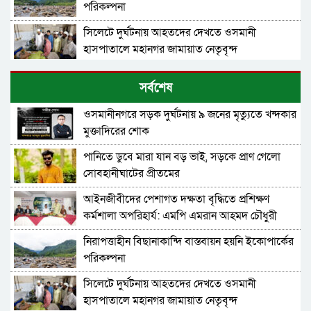
পরিকল্পনা
সিলেটে দুর্ঘটনায় আহতদের দেখতে ওসমানী
হাসপাতালে মহানগর জামায়াত নেতৃবৃন্দ
৫ বন্ধু সিলেটে এসেছিলেন ঘুরতে, ফেরার পথে
সর্বশেষ
দুর্ঘটনায় মারা যান সাইফুল
ওসমানীনগরে সড়ক দুর্ঘটনায় ৯ জনের মৃত্যুতে খন্দকার
সিলেটের সড়ক দুর্ঘটনায় বাউল শিল্পী পেহেলী ভৈরবী
মুক্তাদিরের শোক
নিহত
পানিতে ডুবে মারা যান বড় ভাই, সড়কে প্রাণ গেলো
সবুজ বাংলাদেশ গড়ার প্রত্যয়ে সিলেটে বাবৌযুপ’র
সোবহানীঘাটের প্রীতমের
দ্বিতীয় পর্যায়ে বৃক্ষরোপণ কর্মসূচি সম্পন্ন
আইনজীবীদের পেশাগত দক্ষতা বৃদ্ধিতে প্রশিক্ষণ
সিলেটে ইউনিক ও বেঙ্গল পরিবহনের দুই বাসের
কর্মশালা অপরিহার্য: এমপি এমরান আহমদ চৌধুরী
মুখোমুখি সংঘর্ষে নিহত ৯
নিরাপত্তাহীন বিছানাকান্দি বাস্তবায়ন হয়নি ইকোপার্কের
এসএসসির ফল প্রকাশ আগামী ১০ আগস্ট-যেভাবে
পরিকল্পনা
জানা যাবে
সিলেটে দুর্ঘটনায় আহতদের দেখতে ওসমানী
তেল, গ্যাস, বিদ্যুৎ সঙ্কট ও দ্রব্যমূল্যের ঊর্ধ্বগতি রোধে
হাসপাতালে মহানগর জামায়াত নেতৃবৃন্দ
সিলেটে ১১ দলীয় ঐক্যের স্মারকলিপি