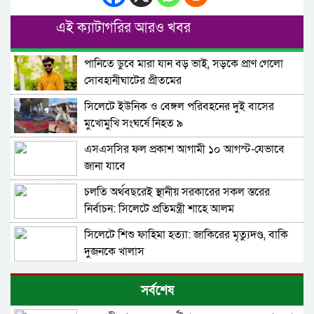
এই ক্যাটাগরির আরও খবর
পানিতে ডুবে মারা যান বড় ভাই, সড়কে প্রাণ গেলো
সোবহানীঘাটের প্রীতমের
সিলেটে ইউনিক ও বেঙ্গল পরিবহনের দুই বাসের
মুখোমুখি সংঘর্ষে নিহত ৯
এসএসসির ফল প্রকাশ আগামী ১০ আগস্ট-যেভাবে
জানা যাবে
চলতি অর্থবছরেই স্থানীয় সরকারের সকল স্তরের
নির্বাচন: সিলেটে প্রতিমন্ত্রী শাহে আলম
সিলেটে শিশু ফাহিমা হত্যা: জাকিরের মৃত্যুদণ্ড, বাকি
দুজনকে খালাস
রিয়ার এ্যাডমিরাল মাহবুব আলী খানের ৪২তম মৃত্যু
সর্বশেষ
বার্ষিকী আজ