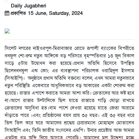
Daily Jugabheri
প্রকাশিত 15 June, Saturday, 2024
সিলেট নগরের নাইওরপুল-মিরাবাজার রোডে রূপালী ব্যাংকের বিপরীতে
বনফুল শো-রুম নতুন আঙ্গিকে বড় পরিসরে বৃহস্পতিবার ১৩ জুন বিকাল
সাড়ে ৫টায় উদ্বোধন করা হয়েছে।প্রধান অতিথি হিসেবে উপস্থিত
ছিলেনবনফুল এন্ড কোং এর ব্যবস্থাপনা পরিচালক ওয়াহিদুল ইসলাম
(সিআইপি)। অনুষ্ঠানে প্রধান অতিথি বক্তব্যে বলেন, এখন আমরা নতুনভাবে
নতুন পরিস্থিতি একেবারে আধুনিকভাবে বড় আকারের একটা শোরুম করা
হয়েছে। রাস্তার এপাশে করাতে আমরা আশা করি। ক্রেতাদের আর কষ্ট হবে
না।আগে রাস্তার উল্টাদিকে ছিল যাতে রাস্তাতে গাড়ি ঘোড়া রাখতে
ক্রেতাদের অসুবিধা হত।বাম পাশে দেওয়া হয়েছে যাতে জেতা আরামে
দাঁড়াতে পারে ।এবং প্রতিষ্ঠানের বয়স প্রায় ৩৫ বছর। এই ৩৫ বছর ধরে
তিল তিল করে ঘরে আমাদের শ্রদ্ধেয় চেয়ারম্যান মোহাম্মদ মোতালেব
সিআইপি এবং তিনি জাতীয় সংসদের এমপি। উনার প্রচেষ্টায় আজ আমরা
এতটুকু বড় অব্দি নিয়ে আসতে পেরেছি। আমাদের মূল উদ্দেশ্য হচ্ছে