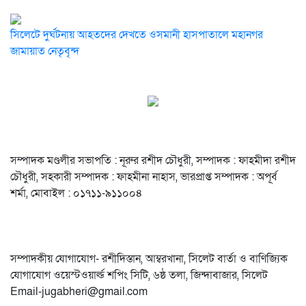
সিলেটে দুর্ঘটনায় আহতদের দেখতে ওসমানী হাসপাতালে মহানগর
জামায়াত নেতৃবৃন্দ
সম্পাদক মণ্ডলীর সভাপতি : নূরুর রশীদ চৌধুরী, সম্পাদক : ফাহমীদা রশীদ
চৌধুরী, সহকারী সম্পাদক : ফাহমীনা নাহাস, ভারপ্রাপ্ত সম্পাদক : অপূর্ব
শর্মা, মোবাইল : ০১৭১১-৯১১০০৪
সম্পাদকীয় যােগাযোগ- রশীদিস্তান, আম্বরখানা, সিলেট বার্তা ও বাণিজ্যিক
যোগাযােগ ওয়েস্টওয়ার্ল্ড শপিং সিটি, ৬ষ্ঠ তলা, জিন্দাবাজার, সিলেট
Email-jugabheri@gmail.com