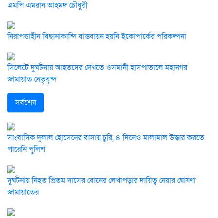
এমপি এমরান আহমদ চৌধুরী
নিরাপত্তাহীন বিছানাকান্দি বাস্তবায়ন হয়নি ইকোপার্কের পরিকল্পনা
সিলেটে দুর্ঘটনায় আহতদের দেখতে ওসমানী হাসপাতালে মহানগর
জামায়াত নেতৃবৃন্দ
সর্বশেষ
সাংবাদিক দুলাল হোসেনের বাসায় চুরি, ৪ দিনেও মালামাল উদ্ধার করতে
পারেনি পুলিশ
দুর্ঘটনায় নিহত প্রিতম দাসের বোনের লেখাপড়ার দায়িত্ব নেয়ার ঘোষণা
জামায়াতের