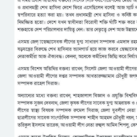
এ সময় প্রধান অতিথির বক্তব্যে সিলেট সিটি করপোরেশনের মেয়র আ
ও প্রধানমন্ত্রী শেখ হাসিনা দেশে ফিরে এসেছিলেন বলেই আজ স্মার্ট
স্বপরিবারে হত্যা করা হয়। তখন প্রধানমন্ত্রী শেখ হাসিনা ও কনিষ
নিমজ্জিত হতো। দেশে যখন স্বাধীনতা বিরোধী শক্তি ঘাঁটি শক্ত করে ব
শক্তহাতে দেশ পরিচালনার দায়িত্ব নেন। তার নেতৃত্বে দেশ আজ উন্নয়ন
এসময় জেল্ াস্বেচ্ছাসেবক লীগের যুগ্ম সাধারণ সম্পাদক এমদাদ রহম
ষড়যন্ত্রের বিরুদ্ধে শেখ হাসিনার ভ্যানগার্ড হয়ে কাজ করবে স্বেচ
নেতাকর্মীরা আজ ঐক্যবদ্ধ। কেননা, অনেকে কর্মীদের জিম্মি করে নি
এসময় বিশেষ অতিথির বক্তব্য রাখেন, সিলেট জেলা আওয়ামী লীগের 
জেলা আওয়ামী লীগের দপ্তর সম্পাদক আখতারুজ্জামান চৌধুরী জগ
সম্পাদক রাহেল সিরাজ।
অন্যান্যের মধ্যে বক্তব্য রাখেন, শাহজালাল বিজ্ঞান ও প্রযুক্তি 
সম্পাদক সুজন দেবনাথ, জেলা কৃষক লীগের সাবেক যুগ্ম আহ্বায়ক ও
লীগের স্বাস্থ্য বিষয়ক সম্পাদক রুমেল সিরাজ, জেলা যুবলীগ ন
ছাত্রলীগের সাবেক সাংগঠনিক সম্পাদক শাহীন আহমদ চৌধুরী নয়ন, মহ
তরিকুল ইসলাম তারেক, আওয়ামী লীগ নেতা রুহুল আমিন শিপলু, কেন্