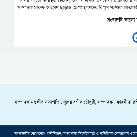
এসময় আরো উপস্থিত ছিলেন, কোম্পানীগঞ্জ উপজেলা ছাত্রলীগের স
সম্পাদক মারুফ আহমদ ছাড়াও অংগসংগঠনের বিপুল সংখ্যক নেতাকর্মী
সংবাদটি ভালো 
সম্পাদক মণ্ডলীর সভাপতি : নূরুর রশীদ চৌধুরী, সম্পাদক : ফাহমীদা রশ
সম্পাদকীয় যােগাযোগ- রশীদিস্তান, আম্বরখানা, সিলেট বার্তা ও বাণিজ্যিক যোগাযােগ ও