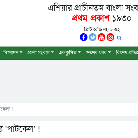
এশিয়ার প্রাচীনতম বাংলা সংব
প্রথম প্রকাশ
১৯৩০
প্রিন্ট রেজি নং- চ ৩২
বিনোদন
জেলা সংবাদ
এক্সক্লুসিভ
দেশের খবর
বিশেষ প্রতি
টকেল’ !
র ‘পাটকেল’ !