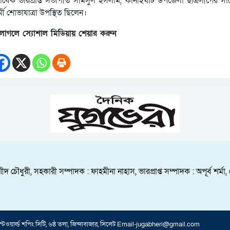
াবেক ভারপ্রাপ্ত সভাপতি সামসুল ইসলাম, কানাইঘাট উপজেলা ছাত্রলীগের স
 শোভাযাত্রা উপস্থিত ছিলেন।
লাগলে স্যোশাল মিডিয়ায় শেয়ার করুন
ীদ চৌধুরী, সহকারী সম্পাদক : ফাহমীনা নাহাস, ভারপ্রাপ্ত সম্পাদক : অপূর্ব শ
য়েস্টওয়ার্ল্ড শপিং সিটি, ৬ষ্ঠ তলা, জিন্দাবাজার, সিলেট Email-jugabheri@gmail.com