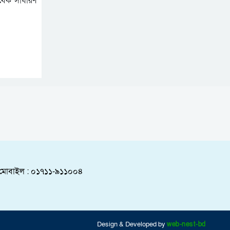
াবেক সাধারণ
র্মা, মোবাইল : ০১৭১১-৯১১০০৪
Design & Developed by
web-nest-bd