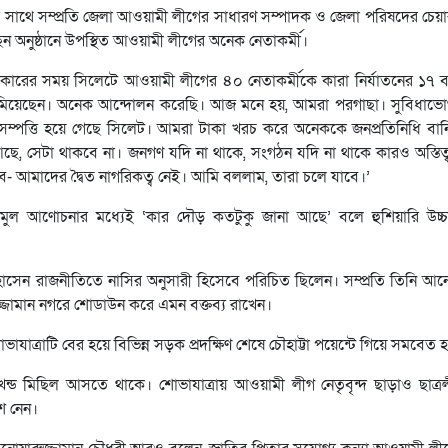
র সাথে সম্প্রতি জেলা আওয়ামী লীগের সাধারণ সম্পাদক ও জেলা পরিষদের চেয়ার
ন অনুষ্ঠানে উপস্থিত আওয়ামী লীগের অনেক নেতাকর্মী।
ারের সময় সিলেটে আওয়ামী লীগের ৪০ নেতাকর্মীকে কারা নির্যাতনের ১৭ 
ামিয়েছেন। অনেক আন্দোলন করেছি। আজ মনে হয়, আমরা পরগাছা। সুবিধাভো
সম্পত্তি হয়ে গেছে সিলেট। আমরা টাকা খরচ করে অনেককে জনপ্রতিনিধি বান
 সেটা থাকবে না। জনগণ যদি না থাকে, সংগঠন যদি না থাকে কারও অস্তিত্
 আমাদের দ্বৈত নাগরিকত্ব নেই। আমি বললাম, তারা চলে যাবে।’
 তুমুল আণোচনার মধ্যেই ‘কার দৌড় কতটুকু জানা আছে’ বলে হুশিয়ারি উচ্
 হোসেন রাজনীতিতে নাসির অনুসারী হিসেবে পরিচিত ছিলেন। সম্প্রতি তিনি আনো
্জামান নগরে শোডাউন করে এমন বক্তব্য রাখেন।
যাত্রাটি বের হয়ে বিভিন্ন সড়ক প্রদক্ষিণ শেষে চৌহাট্টা পয়েন্টে গিয়ে সমবেত 
ড খন্ড মিছিল আসতে থাকে। শোভাযাত্রায় আওয়ামী লীগ নেতৃবৃন্দ ছাড়াও ছাত্রল
ংশ নেন।