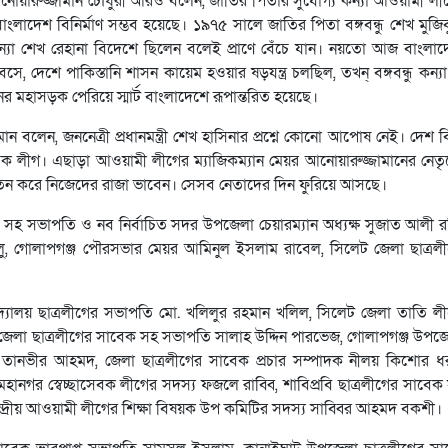
নোয়ারুজ্জামান চৌধুরী আরও বলেন, জাতির পিতার সুযোগ্য কন্যা আওয়ামী ল
 বাংলাদেশ বিনির্মাণ সম্ভব হয়েছে। ১৯৭৫ সালে জাতির পিতা বঙ্গবন্ধু শেখ মুজ
্ট কন্যা শেখ রেহানা বিদেশে ছিলেন বলেই প্রাণে বেঁচে যান। নয়তো আজ বাংলা
সে, দেশে পাকিস্তানি শাসন কায়েম হওয়ার ষড়যন্ত্র চলছিল, তখন্ বঙ্গবন্ধু কন্য
ের মহাসড়ক পেরিয়ে স্মার্ট বাংলাদেশে রূপান্তরিত হয়েছে।
ান বলেন, জননেত্রী প্রধানমন্ত্রী শেখ হাসিনার প্রশ্নে কোনো আপোষ নেই। দে
্ছাসেবক লীগ। এছাড়া আওয়ামী লীগের ম্যাজিকম্যান মেয়র আনোয়ারুজ্জামানের নেতৃ
র্যাতন করে নিজেদের রাজা ভাবেন। সেসব নেতাদের দিন ফুরিয়ে আসছে।
সহ সভাপতি ও নব নির্বাচিত সদর উপজেলা চেয়ারম্যান অধ্যক্ষ সুজাত আলী 
লু, গোলাপগঞ্জ পৌরসভার মেয়র আমিনুল ইসলাম রাবেল, সিলেট জেলা ছাত্রল
বিশ্ববিদ্যালয় ছাত্রলীগের সভাপতি মো. খলিলুর রহমান খলিল, সিলেট জেলা তাতি 
 জেলা ছাত্রলীগের সাবেক সহ সভাপতি সালাহ উদ্দিন পারভেজ, গোলাপগঞ্জ উপ
েতা তানভীর আহমদ, জেলা ছাত্রলীগের সাবেক প্রচার সম্পাদক নীলয় কিশোর 
ানগর স্বেচ্ছাসেবক লীগের সদস্য ফজলে রাব্বি, শাবিপ্রবি ছাত্রলীগের সাবে
দ্রীয় আওয়ামী লীগের শিক্ষা বিষয়ক উপ কমিটির সদস্য সাব্বির আহমদ বকশী।