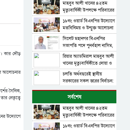
মাহবুব আলী খানের ৪২তম
মৃত্যুবার্ষিকী উপলক্ষে পরিবারের
দোয়া মাহফিল
১৮নং ওয়ার্ড বিএনপির উদ্যোগে
মতবিনিময় ও উন্মুক্ত আলোচনা
সভা-মন্ত্রী খন্দকার মুক্তাদির
সিলেট মহানগর বিএনপির
সভাপতি পদে পুনর্বহাল নাসিম,
ভারমুক্ত লোদী
না। কার দৌড়
রিয়ার অ্যাডমিরাল মাহবুব আলী
খানের মৃত্যুবার্ষিকীতে দোয়া ও
শিরনি বিতরণ করলেন মন্ত্রী
মুল আলোচনার
চলতি অর্থবছরেই স্থানীয়
আরিফুল হক চৌধুরী
সরকারের সকল স্তরের নির্বাচন:
সিলেটে প্রতিমন্ত্রী শাহে আলম
্শের সৈনিক,
সিলেটে শিশু ফাহিমা হত্যা:
সর্বশেষ
ার নেতৃত্বে
জাকিরের মৃত্যুদণ্ড, বাকি
দুজনকে খালাস
মাহবুব আলী খানের ৪২তম
রিয়ার এ্যাডমিরাল মাহবুব আলী
মৃত্যুবার্ষিকী উপলক্ষে পরিবারের
খানের ৪২তম মৃত্যু বার্ষিকী
ানের উদ্যোগে
দোয়া মাহফিল
আজ
১৮নং ওয়ার্ড বিএনপির উদ্যোগে
জালালাবাদ গ্যাস