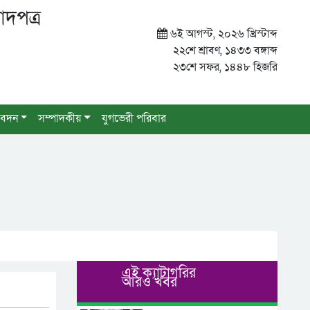
াদপত্র
৬ই আগস্ট, ২০২৬ খ্রিস্টাব্দ
২২শে শ্রাবণ, ১৪৩৩ বঙ্গাব্দ
২৩শে সফর, ১৪৪৮ হিজরি
বেদন
সম্পাদকীয়
যুগভেরী পরিবার
এই ক্যাটাগরির
আরও খবর