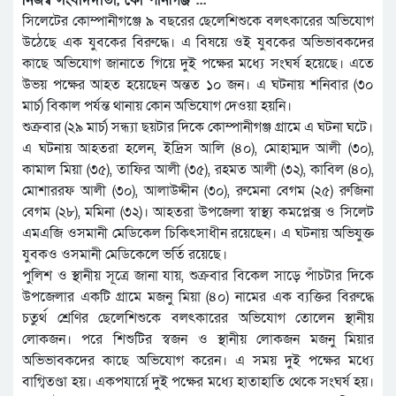
নিজস্ব সংবাদদাতা, কোম্পানীগঞ্জ :::
সিলেটের কোম্পানীগঞ্জে ৯ বছরের ছেলেশিশুকে বলৎকারের অভিযোগ
উঠেছে এক যুবকের বিরুদ্ধে। এ বিষয়ে ওই যুবকের অভিভাবকদের
কাছে অভিযোগ জানাতে গিয়ে দুই পক্ষের মধ্যে সংঘর্ষ হয়েছে। এতে
উভয় পক্ষের আহত হয়েছেন অন্তত ১০ জন। এ ঘটনায় শনিবার (৩০
মার্চ) বিকাল পর্যন্ত থানায় কোন অভিযোগ দেওয়া হয়নি।
শুক্রবার (২৯ মার্চ) সন্ধ্যা ছয়টার দিকে কোম্পানীগঞ্জ গ্রামে এ ঘটনা ঘটে।
এ ঘটনায় আহতরা হলেন, ইদ্রিস আলি (৪০), মোহাম্মদ আলী (৩০),
কামাল মিয়া (৩৫), তাফির আলী (৩৫), রহমত আলী (৩২), কাবিল (৪০),
মোশাররফ আলী (৩০), আলাউদ্দীন (৩০), রুমেনা বেগম (২৫) রুজিনা
বেগম (২৮), মমিনা (৩২)। আহতরা উপজেলা স্বাস্থ্য কমপ্লেক্স ও সিলেট
এমএজি ওসমানী মেডিকেল চিকিৎসাধীন রয়েছেন। এ ঘটনায় অভিযুক্ত
যুবকও ওসমানী মেডিকেলে ভর্তি রয়েছে।
পুলিশ ও স্থানীয় সূত্রে জানা যায়, শুক্রবার বিকেল সাড়ে পাঁচটার দিকে
উপজেলার একটি গ্রামে মজনু মিয়া (৪০) নামের এক ব্যক্তির বিরুদ্ধে
চতুর্থ শ্রেণির ছেলেশিশুকে বলৎকারের অভিযোগ তোলেন স্থানীয়
লোকজন। পরে শিশুটির স্বজন ও স্থানীয় লোকজন মজনু মিয়ার
অভিভাবকদের কাছে অভিযোগ করেন। এ সময় দুই পক্ষের মধ্যে
বাগ্বিতণ্ডা হয়। একপযার্য়ে দুই পক্ষের মধ্যে হাতাহাতি থেকে সংঘর্ষ হয়।