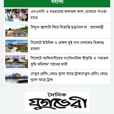
সর্বশেষ
গুলিতে বাংলাদেশি নিহত
এসএসসি ও সমমানের ফলাফল কাল, যেভাবে পাওয়া
সাংবাদিক দুলাল হোসেনের বাসায় চুরি, ৪ দিনেও
যাবে
মালামাল উদ্ধার করতে পারেনি পুলিশ
বিদ্যুৎ-জ্বালানি নিয়ে বিভ্রান্তি ছড়াবেন না : প্রধানমন্ত্রী
দুর্ঘটনায় নিহত প্রিতম দাসের বোনের লেখাপড়ার দায়িত্ব
নেয়ার ঘোষণা জামায়াতের
সিলেটে ইউনিক ও বেঙ্গল দুই বাস চালকের বিরুদ্ধে
সিলেট মহানগর বিএনপি সভাপতি নাসিম হোসাইনের
মামলা
আনুষ্ঠানিকভাবে দায়িত্ব গ্রহণ
সিলেটে আদিবাসীদের সাংবিধানিক স্বীকৃতি ও ‘সমতল
ইউনিক ও বেঙ্গল পরিবহনের সেই দুই বাসের
ভূমি কমিশন’ গঠনের দাবী
রেজিস্ট্রেশন বাতিল, মালিক-চালককে হাজিরের নির্দেশ
সেতুর রেলিং ভেঙে ঝুলে আছে ট্রাকসেতুর রেলিং ভেঙে
সিলেট-আখাউড়া রেলপথ ডুয়েলগেজ ডাবল লাইন
ঝুলে আছে ট্রাক
করার দাবি সিলেট বিভাগ গণদাবি পরিষদের
শাহজালাল জামেয়া স্কুল অ্যান্ড কলেজে বার্ষিক
জিয়া সংসদ সিলেট জেলা শাখার ‘জুলাই গণঅভ্যুত্থান
সাংস্কৃতিক প্রতিযোগিতার পুরস্কার বিতরণ
এবং ঐক্যের রাজনীতি’ শীর্ষক আলোচনা
অধিকাংশই নারী ও শিশু-গাজায় একটি ভবনের
হৃদয়ে জকিগঞ্জ সিলেটের ৫ম প্রতিষ্ঠাবার্ষিকী অনুষ্ঠিত
ধ্বংসস্তূপে ১৯ মরদেহ