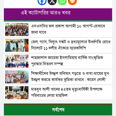
এই ক্যাটাগরির আরও খবর
এসএসসির ফল প্রকাশ আগামী ১০ আগস্ট-যেভাবে
জানা যাবে
তেল, গ্যাস, বিদ্যুৎ সঙ্কট ও দ্রব্যমূল্যের ঊর্ধ্বগতি রোধে
সিলেটে ১১ দলীয় ঐক্যের স্মারকলিপি
শাহজালাল জামেয়া ইসলামিয়ায় বার্ষিক সাংস্কৃতিক
পুরস্কার বিতরণ সম্পন্ন
শিক্ষার্থীদের উজ্জ্বল ভবিষ্যৎ গড়তে ও বাবা-মায়ের মুখ
উজ্জ্বল করতে কার্যকর ভূমিকা রাখবে : কয়েস লোদী
মাহবুব আলী খানের ৪২তম মৃত্যুবার্ষিকী উপলক্ষে
পরিবারের দোয়া মাহফিল
১৮নং ওয়ার্ড বিএনপির উদ্যোগে মতবিনিময় ও উন্মুক্ত
সর্বশেষ
আলোচনা সভা-মন্ত্রী খন্দকার মুক্তাদির