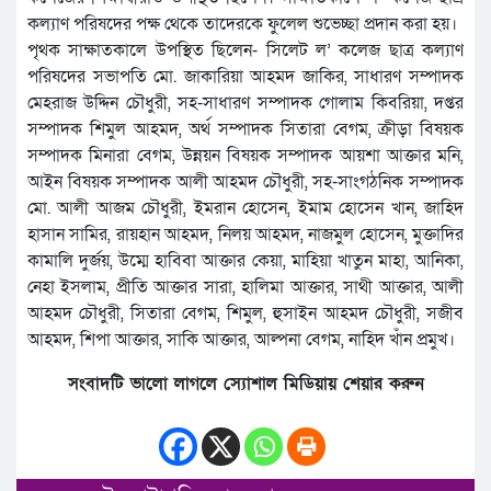
কল্যাণ পরিষদের পক্ষ থেকে তাদেরকে ফুলেল শুভেচ্ছা প্রদান করা হয়।
পৃথক সাক্ষাতকালে উপস্থিত ছিলেন- সিলেট ল’ কলেজ ছাত্র কল্যাণ
পরিষদের সভাপতি মো. জাকারিয়া আহমদ জাকির, সাধারণ সম্পাদক
মেহরাজ উদ্দিন চৌধুরী, সহ-সাধারণ সম্পাদক গোলাম কিবরিয়া, দপ্তর
সম্পাদক শিমুল আহমদ, অর্থ সম্পাদক সিতারা বেগম, ক্রীড়া বিষয়ক
সম্পাদক মিনারা বেগম, উন্নয়ন বিষয়ক সম্পাদক আয়শা আক্তার মনি,
আইন বিষয়ক সম্পাদক আলী আহমদ চৌধুরী, সহ-সাংগঠনিক সম্পাদক
মো. আলী আজম চৌধুরী, ইমরান হোসেন, ইমাম হোসেন খান, জাহিদ
হাসান সামির, রায়হান আহমদ, নিলয় আহমদ, নাজমুল হোসেন, মুক্তাদির
কামালি দুর্জয়, উম্মে হাবিবা আক্তার কেয়া, মাহিয়া খাতুন মাহা, আনিকা,
নেহা ইসলাম, প্রীতি আক্তার সারা, হালিমা আক্তার, সাথী আক্তার, আলী
আহমদ চৌধুরী, সিতারা বেগম, শিমুল, হুসাইন আহমদ চৌধুরী, সজীব
আহমদ, শিপা আক্তার, সাকি আক্তার, আল্পনা বেগম, নাহিদ খাঁন প্রমুখ।
সংবাদটি ভালো লাগলে স্যোশাল মিডিয়ায় শেয়ার করুন