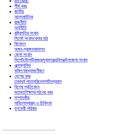
HOME
শীর্ষ খবর
জাতীয়
আন্তর্জাতিক
রাজনীতি
অর্থনীতি
রাষ্ট্রপতির সংবাদ
সিলেট সংবাদ
খেলার মাঠ
বিনোদন
অঙ্গন-প্রাঙ্গন
আদালত
জেলা সংবাদ
সিলেট
মৌলভীবাজার
সুনামগঞ্জ
হবিগঞ্জ
উপজেলা সংবাদ
এক্সক্লুসিভ
কৃষি
গণমাধ্যম
গুণীজন
দেশের খবর
ঢাকা
ধর্ম পাতা
পরিবেশ
পর্যটন
প্রবাস
বিশেষ প্রতিবেদন
মতামত
শিক্ষা
সংগঠনের খবর
সম্পাদকীয়
সাহিত্য
স্বাস্থ্য ও চিকিৎসা
যুগভেরী পরিবার
……………………………