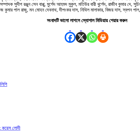
্পাদক সুদীপ রঞ্জুন সেন বাপ্পু, মুর্শেদ আহমদ মুকুল, মতিউর বারী খুর্শেদ, রাজীব কুমার দে, 
াজ কুমার পাল রাজু, মন মোহন দেবনাথ, দীপংকর দাস, নিথিল মালাকার, বিজয় দাস, স্বপন পাল, না
সংবাদটি ভালো লাগলে স্যোশাল মিডিয়ায় শেয়ার করুন
কলিপি
ে : কয়েস লোদী