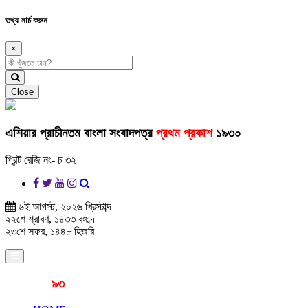
তথ্য সার্চ করুন
×
Close
এশিয়ার প্রাচীনতম বাংলা সংবাদপত্র
প্রথম প্রকাশ
১৯৩০
প্রিন্ট রেজি নং- চ ৩২
৬ই আগস্ট, ২০২৬ খ্রিস্টাব্দ
২২শে শ্রাবণ, ১৪৩৩ বঙ্গাব্দ
২৩শে সফর, ১৪৪৮ হিজরি
প্রকাশনার
৯৩
বছর