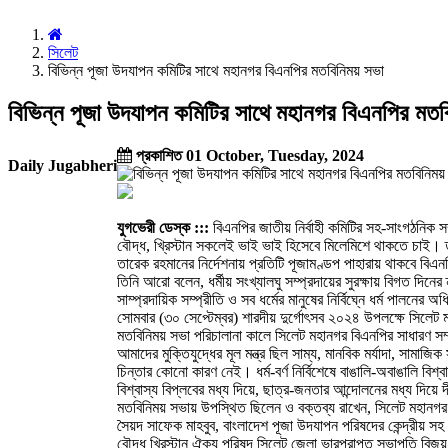
সিলেট
বিভিন্ন পূজা উদযাপন কমিটির সাথে মহানগর বিএনপির মতবিনিময় সভা
বিভিন্ন পূজা উদযাপন কমিটির সাথে মহানগর বিএনপির মত
প্রকাশিত 01 October, Tuesday, 2024
Daily Jugabheri
যুগভেরী ডেস্ক :::
বিএনপির জাতীয় নির্বাহী কমিটির সহ-সাংগঠনিক সম্
বৌদ্ধ, খ্রিস্টান সকলেই ভাই ভাই হিসেবে মিলেমিশে থাকতে চাই। ত
তারেক রহমানের নির্দেশনায় প্রতিটি পূজামণ্ডপ পাহারায় থাকবে বিএনপ
তিনি আরো বলেন, ধর্মীয় সংখ্যালঘু সম্প্রদায়ের সুরক্ষায় বিগত দি
সাম্প্রদায়িক সম্প্রীতি ও সব ধর্মের মানুষের নির্বিঘ্নে ধর্ম পালনের 
সোমবার (৩০ সেপ্টেম্বর) শারদীয় দুর্গোৎসব ২০২৪ উপলক্ষে সিলেট
মতবিনিময় সভা পরিচালানা কালে সিলেট মহানগর বিএনপির সাধারণ সম্
আমাদের মুক্তিযুদ্ধের মূল মন্ত্র ছিল সাম্য, মানবিক মর্যাদা, সামা
চিন্তার কোনো কারণ নেই। ধর্ম-বর্ণ নির্বিশেষে বাঙালি-অবাঙালি ব
বিশ্বাস্য বিপ্লবের মধ্য দিয়ে, ছাত্র-জনতার আন্দোলনের মধ্য দ
মতবিনিময় সভায় উপস্থিত ছিলেন ও বক্তব্য রাখেন, সিলেট মহানগর 
সৈয়দ সাফেক মাহবুব, বাংলাদেশ পূজা উদযাপন পরিষদের কেন্দ্রীয় সহ স
বৌদ্ধ খ্রিস্টান ঐক্য পরিষদ সিলেট জেলা ভারপ্রাপ্ত সভাপতি বিজ