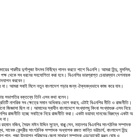
য়ের শারদীয় দুর্গাপূজা উৎসব নির্বিঘ্নে পালন করতে পাশে বিএনপি। আমরা হিন্দু, মুসলিম,
ের পক্ষ থেকে সব ধরনের সহযোগিতা করা হবে। বিএনপির ভারপ্রাপ্ত চেয়ারম্যান দেশনায়ক
জা উদযাপন করবেন।
 যাবে না। আমরা সবাই মিলে নতুন বাংলাদেশ গড়ার জন্য ঐক্যবদ্ধভাবে কাজ করে যাব।
 সভায় সভাপতির বক্তব্যে তিনি এসব কথা বলেন।
 প্রতিটি নাগরিক সব ক্ষেত্রে সমান অধিকার ভোগ করবে, এটাই বিএনপির নীতি ও রাজনীতি।
 কোনো জিজ্ঞাসা ছিল না। আমাদের স্বাধীন বাংলাদেশে সংখ্যালঘু কিংবা সংখ্যাগুরু এসব নিয়ে
বিএনপির রাজনীতি হচ্ছে সবাইকে নিয়ে রাজনীতি করা। একটা ভয়াবহ দানবের বিরুদ্ধে একটা অ
বে না।
হমান নজিব, সৈয়দ মঈন উদ্দিন সুহেল, বাপ্পু সেন, মহানগর বিএনপির সাংগঠনিক সম্পাদক
াবেক কেন্দ্রীয় সাংগঠনিক সম্পাদক অধ্যাপক রজত কান্তি ভট্টাচার্য, বাংলাদেশ হিন্দু
 কৃপেশ পাল, পূজা উদযাপন পরিষদের জেলা সাধারণ সম্পাদক এডভোকেট রঞ্জন ঘোষ ও