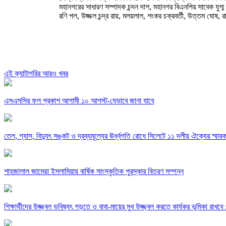
মহানগরের সাধারণ সম্পাদক চন্দন দাশ, মহানগর বিএনপির সাবেক যুগ্ম সম
রণি পল, উজ্জল চন্দ্র রায়, মলয়লাল, শংকর চক্রবর্তী, উত্তম ঘোষ, র
এই ক্যাটাগরির আরও খবর
এসএসসির ফল প্রকাশ আগামী ১০ আগস্ট-যেভাবে জানা যাবে
তেল, গ্যাস, বিদ্যুৎ সঙ্কট ও দ্রব্যমূল্যের ঊর্ধ্বগতি রোধে সিলেটে ১১ দলীয় ঐক্যের স্মার
শাহজালাল জামেয়া ইসলামিয়ায় বার্ষিক সাংস্কৃতিক পুরস্কার বিতরণ সম্পন্ন
শিক্ষার্থীদের উজ্জ্বল ভবিষ্যৎ গড়তে ও বাবা-মায়ের মুখ উজ্জ্বল করতে কার্যকর ভূমিকা রাখব