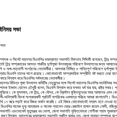
বিনিময় সভা
পাদক ও সিলেট মহানগর বিএনপির ভারপ্রাপ্ত সভাপতি মিফতাহ সিদ্দিকী বলেছেন, হিন্দু সম্প্রদা
াই হিন্দু সম্প্রদায়ের আসন্ন শারদীয় দুর্গাপূজা উৎসবমুখর পরিবেশে উদযাপনের জন্য আমাদ
ি ও অঙ্গ-সহযোগী সংগঠনের নেতাকর্মীরা। আপনারা নির্বিঘ্ন ও শান্তিপূর্ণ পরিবেশে দুর্গাপূ
নের ন্যায় বিএনপি তাদের পাশে রয়েছে। কোনোভাবেই সাম্প্রদায়িক সম্প্রীতি নষ্ট করতে দেয়া
অধিকারে বিশ্বাস করে বিএনপির সর্বস্থরের নেতাকর্মীরা।
 মহানগর বিভিন্ন পূজা উদযাপন কমিটির নেতৃবৃন্দের সঙ্গে সিলেট মহানগর বিএনপির মতবিনিময়
পাদক ইমদাদ হোসেন চৌধুরী বলেন, বিএনপি বিশ্বাস করে দলমত ধর্ম যার যার, রাষ্ট্র সবার।
জিক সুবিচার। কে মুসলমান, কে হিন্দু, কে বৌদ্ধ, কে খ্রিস্টান মুক্তিযুদ্ধের সময় আমাদের এমন
িশ্বাসী-অবিশ্বাসী কিংবা সংস্কারবাদী প্রতিটি নাগরিকের একমাত্র পরিচয় আমরা বাংলাদেশি। 
িয়ে দীর্ঘ ১৭ বছর লড়াই করে বিজয় অর্জন করেছি। এই বিজয় কোনোভাবেই নস্যাৎ হতে দেওয়া হ
বিএনপির সাবেক যুগ্ম আহবায়ক ও সাবেক প্যানেল মেয়র রেজাউল হাসান কয়েস লোদী, নজিবুর র
ভাপতি এডভোকেট মৃত্যুঞ্জয় ধর ভোলা, জেলা সভাপতি মুক্তিযোদ্ধা গোপীকা শ্যাম পুরকায়স্থ, স
য় কৃষ্ণ বিশ্বাস, মহানগরের ভারপ্রাপ্ত সভাপতি প্রদীপ কুমার দেব, জেলা সাধারণ সম্পাদক