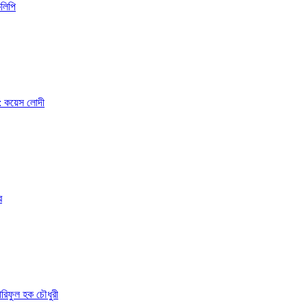
কলিপি
ে : কয়েস লোদী
র
 আরিফুল হক চৌধুরী