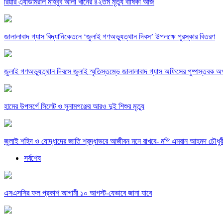
রিয়ার এ্যাডমিরাল মাহবুব আলী খানের ৪২তম মৃত্যু বার্ষিকী আজ
জালালাবাদ গ্যাস বিদ্যানিকেতনে ‘জুলাই গণঅভ্যুত্থান দিবস’ উপলক্ষে পুরস্কার বিতরণ
জুলাই গণঅভ্যুত্থান দিবসে জুলাই স্মৃতিস্তম্ভে জালালাবাদ গ্যাস অফিসের পুষ্পস্তবক অর
হামের উপসর্গে সিলেট ও সুনামগঞ্জের আরও দুই শিশুর মৃত্যু
জুলাই শহিদ ও যোদ্ধাদের জাতি শ্রদ্ধাভরে আজীবন মনে রাখবে- মপি এমরান আহমদ চৌধুর
সর্বশেষ
এসএসসির ফল প্রকাশ আগামী ১০ আগস্ট-যেভাবে জানা যাবে