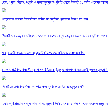
তেল, গ্যাস, বিদ্যুৎ সঙ্কট ও দ্রব্যমূল্যের ঊর্ধ্বগতি রোধে সিলেটে ১১ দলীয় ঐক্যের স্মার
শাহজালাল জামেয়া ইসলামিয়ায় বার্ষিক সাংস্কৃতিক পুরস্কার বিতরণ সম্পন্ন
শিক্ষার্থীদের উজ্জ্বল ভবিষ্যৎ গড়তে ও বাবা-মায়ের মুখ উজ্জ্বল করতে কার্যকর ভূমিকা রাখব
মাহবুব আলী খানের ৪২তম মৃত্যুবার্ষিকী উপলক্ষে পরিবারের দোয়া মাহফিল
১৮নং ওয়ার্ড বিএনপির উদ্যোগে মতবিনিময় ও উন্মুক্ত আলোচনা সভা-মন্ত্রী খন্দকার মুক্তাদি
সিলেট মহানগর বিএনপির সভাপতি পদে পুনর্বহাল নাসিম, ভারমুক্ত লোদী
রিয়ার অ্যাডমিরাল মাহবুব আলী খানের মৃত্যুবার্ষিকীতে দোয়া ও শিরনি বিতরণ করলেন মন্ত্রী