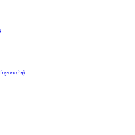
র
 আরিফুল হক চৌধুরী