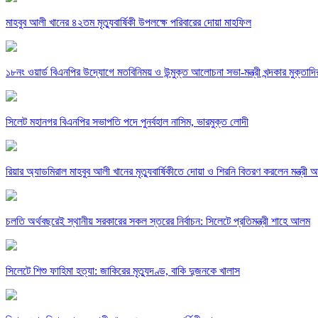
মাহবুব আলী খানের ৪২তম মৃত্যুবার্ষিকী উপলক্ষে পরিবারের দোয়া মাহফিল
১৮নং ওয়ার্ড বিএনপির উদ্যোগে মতবিনিময় ও উন্মুক্ত আলোচনা সভা-মন্ত্রী খন্দকার মুক্তাদি
সিলেট মহানগর বিএনপির সভাপতি পদে পুনর্বহাল নাসিম, ভারমুক্ত লোদী
রিয়ার অ্যাডমিরাল মাহবুব আলী খানের মৃত্যুবার্ষিকীতে দোয়া ও শিরনি বিতরণ করলেন মন্ত্রী
চলতি অর্থবছরেই স্থানীয় সরকারের সকল স্তরের নির্বাচন: সিলেটে প্রতিমন্ত্রী শাহে আলম
সিলেটে শিশু ফাহিমা হত্যা: জাকিরের মৃত্যুদণ্ড, বাকি দুজনকে খালাস