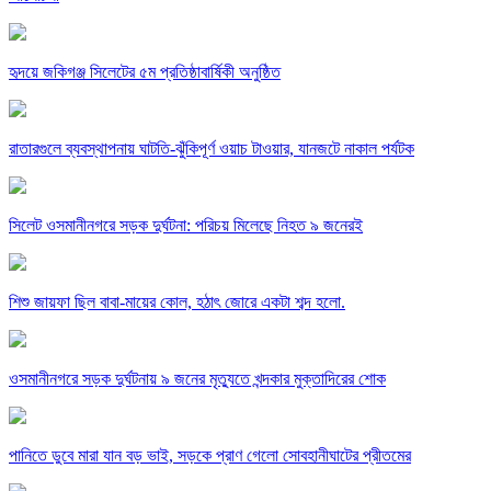
হৃদয়ে জকিগঞ্জ সিলেটের ৫ম প্রতিষ্ঠাবার্ষিকী অনুষ্ঠিত
রাতারগুলে ব্যবস্থাপনায় ঘাটতি-ঝুঁকিপূর্ণ ওয়াচ টাওয়ার, যানজটে নাকাল পর্যটক
সিলেট ওসমানীনগরে সড়ক দুর্ঘটনা: পরিচয় মিলেছে নিহত ৯ জনেরই
শিশু জায়ফা ছিল বাবা-মায়ের কোল, হঠাৎ জোরে একটা শব্দ হলো.
ওসমানীনগরে সড়ক দুর্ঘটনায় ৯ জনের মৃত্যুতে খন্দকার মুক্তাদিরের শোক
পানিতে ডুবে মারা যান বড় ভাই, সড়কে প্রাণ গেলো সোবহানীঘাটের প্রীতমের