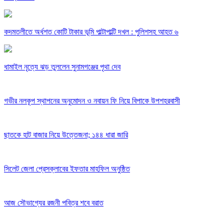
কদমতলীতে অর্ধশত কোটি টাকার ভূমি পাল্টাপাল্টি দখল : পুলিশসহ আহত ৬
ধামাইল নৃত্যে ঝড় তুললেন সুনামগঞ্জের পৃথা দেব
গভীর নলকূপ স্থাপনের অনুমোদন ও নবায়ন ফি নিয়ে বিপাকে উপশহরবাসী
ছাতকে হাট বাজার নিয়ে উত্তেজনা; ১৪৪ ধারা জারি
সিলেট জেলা প্রেসক্লাবের ইফতার মাহফিল অনুষ্ঠিত
আজ সৌভাগ্যের রজনী পবিত্র শবে বরাত