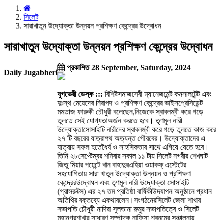
সিলেট
সারাখাতুন উদ্যোক্তা উন্নয়ন প্রশিক্ষণ কেন্দ্রের উদ্বোধন
সারাখাতুন উদ্যোক্তা উন্নয়ন প্রশিক্ষণ কেন্দ্রের উদ্বোধন
প্রকাশিত 28 September, Saturday, 2024
Daily Jugabheri
যুগভেরী ডেস্ক :::
বিশিষ্টসমাজসেবী ম্যানেজমেন্ট কনসালটেন্ট এবং
দুঃস্থ মেয়েদের নিরাপদ ও প্রশিক্ষণ কেন্দ্রের ভাইসপ্রেসিডেন্ট
মমতাজ ফারুকী চৌধুরী বলেছেন,নিজেকে স্বাবলম্বী করে গড়ে
তুলতে সেই যোগ্যতাঅর্জন করতে হবে। তৃণমূল নারী
উদ্যোক্তাসোসাইটি নারীদের স্বাবলম্বী করে গড়ে তুলতে কাজ করে
২৭ টি বছরের যাত্রাপথ অত্যন্ত গৌরবের। উদ্যোক্তাদের এ
যাত্রায় সফল হতেধৈর্য ও সাহসিকতার সাথে এগিয়ে যেতে হবে।
তিনি ২৮সেপ্টেম্বর শনিবার সকাল ১১ টায় সিলেট নগরীর শেখঘাট
জিতু মিয়ার পয়েন্টে খান বাহাদুরএহিয়া ওয়াকফ্ এস্টেটের
সহযোগিতায় সারা খাতুন উদ্যোক্তা উন্নয়ন ও প্রশিক্ষণ
কেন্দ্রেরউদ্বোধন এবং তৃণমূল নারী উদ্যোক্তা সোসাইটি
(গ্রাসরুটস) এর ২৭ তম প্রতিষ্ঠা বার্ষিকীউদযাপন অনুষ্ঠানে প্রধান
অতিথির বক্তব্যে একথাবলেন।সংগঠনেরসিলেট জেলা শাখার
সভাপতি চৌধুরী নাদিরা সুলতানা রুমুর সভাপতিত্বে ও সিলেট
মহানগরশাখার সাধারণ সম্পাদক নাফিসা শবনমের সঞ্চালনায়