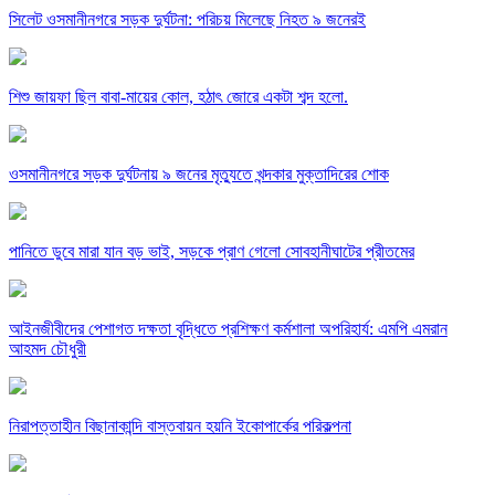
সিলেট ওসমানীনগরে সড়ক দুর্ঘটনা: পরিচয় মিলেছে নিহত ৯ জনেরই
শিশু জায়ফা ছিল বাবা-মায়ের কোল, হঠাৎ জোরে একটা শব্দ হলো.
ওসমানীনগরে সড়ক দুর্ঘটনায় ৯ জনের মৃত্যুতে খন্দকার মুক্তাদিরের শোক
পানিতে ডুবে মারা যান বড় ভাই, সড়কে প্রাণ গেলো সোবহানীঘাটের প্রীতমের
আইনজীবীদের পেশাগত দক্ষতা বৃদ্ধিতে প্রশিক্ষণ কর্মশালা অপরিহার্য: এমপি এমরান
আহমদ চৌধুরী
নিরাপত্তাহীন বিছানাকান্দি বাস্তবায়ন হয়নি ইকোপার্কের পরিকল্পনা