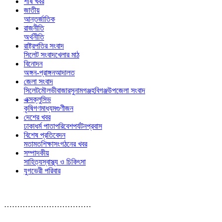
শীর্ষ খবর
জাতীয়
আন্তর্জাতিক
রাজনীতি
অর্থনীতি
রাষ্ট্রপতির সংবাদ
সিলেট সংবাদ
খেলার মাঠ
বিনোদন
অঙ্গন-প্রাঙ্গন
আদালত
জেলা সংবাদ
সিলেট
মৌলভীবাজার
সুনামগঞ্জ
হবিগঞ্জ
উপজেলা সংবাদ
এক্সক্লুসিভ
কৃষি
গণমাধ্যম
গুণীজন
দেশের খবর
ঢাকা
ধর্ম পাতা
পরিবেশ
পর্যটন
প্রবাস
বিশেষ প্রতিবেদন
মতামত
শিক্ষা
সংগঠনের খবর
সম্পাদকীয়
সাহিত্য
স্বাস্থ্য ও চিকিৎসা
যুগভেরী পরিবার
……………………………