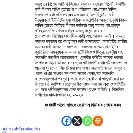
অনুষ্ঠানে বিশেষ অতিথি হিসেবে বক্তব্য রাখেনথ সিলেট বিভাগীয়
কৃষি বিপনন অধিদপ্তরের উপ-পরিচালক মো:হেলাল উদ্দিন,
বাংলাদেশ ব্যাংকসিলেট এর এস এম ই ডিপার্টমেন্ট ও নারী
উদ্যোক্তা ইউনিটের যুগ্ম পরিচালক ড.শিরিন আক্তার,কৃষি বিপনন
অধিদপ্তরের সিনিয়র বিপনন কর্মকর্তা আবু সালেহ মো:হুমায়ুন
কবির,এসোসিয়েশনফর ইয়ুথ এডভান্সমেন্ট আয়ার
চেয়ারপারসনসিনিয়র সাংবাদিক হাজী এম. আহমদ আলী। শুরুতে
স্বাগত বক্তব্য রাখেন তৃণমূল নারী উদ্যোক্তা সোসাইটির জাতীয়
সমন্বয়কারী অনিতা দাসগুপ্তা। বক্তব্য রাখেন সোসাইটির
প্রতিষ্ঠাতা সমন্বয়ক ও কনসালটেন্ট হিমাংশু মিত্র, কেন্দ্রীয় সহ
সভাপতি নাজনীন আক্তারকণা, কেন্দ্রীয় কমিটির সাবেক প্রচার
সম্পাদকশাহানা আক্তার নয়ন,সিলেট বিভাগীয় সাংগঠনিকসম্পাদক
শাকেরা সুলতানা, সিলেট মহানগর শাখার সভাপতি জহুরা আক্তার,
জেলা শাখার সাধারণ সম্পাদক সালমা বেগম,সহ সভাপতি
ফাতেমাসুলতানা প্রমুখ। পরে ফিতা কেটে সারা খাতুনউদ্যোক্তা
উন্নয়ন ও প্রশিক্ষণ কেন্দ্রের উদ্বোধন করা হয় এবং সোসাইটির
২৭ বছর পূর্তিঅনুষ্ঠানের কেক কাটেন প্রধান অতিথি। বিজ্ঞপ্তি
বার্তাপ্রেরকহিমাংশুমিত্র২৮-৯-২৪
সংবাদটি ভালো লাগলে স্যোশাল মিডিয়ায় শেয়ার করুন
এই ক্যাটাগরির আরও খবর