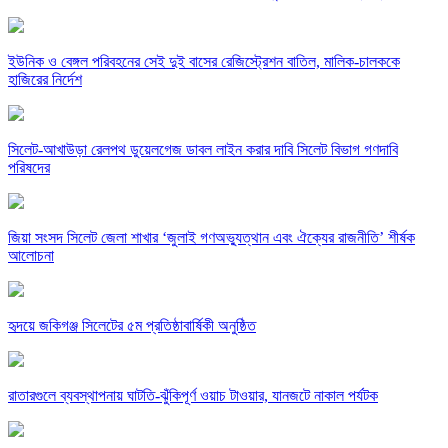
ইউনিক ও বেঙ্গল পরিবহনের সেই দুই বাসের রেজিস্ট্রেশন বাতিল, মালিক-চালককে
হাজিরের নির্দেশ
সিলেট-আখাউড়া রেলপথ ডুয়েলগেজ ডাবল লাইন করার দাবি সিলেট বিভাগ গণদাবি
পরিষদের
জিয়া সংসদ সিলেট জেলা শাখার ‘জুলাই গণঅভ্যুত্থান এবং ঐক্যের রাজনীতি’ শীর্ষক
আলোচনা
হৃদয়ে জকিগঞ্জ সিলেটের ৫ম প্রতিষ্ঠাবার্ষিকী অনুষ্ঠিত
রাতারগুলে ব্যবস্থাপনায় ঘাটতি-ঝুঁকিপূর্ণ ওয়াচ টাওয়ার, যানজটে নাকাল পর্যটক