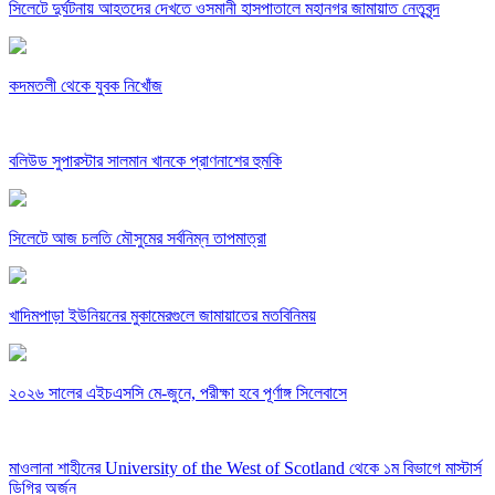
সিলেটে দুর্ঘটনায় আহতদের দেখতে ওসমানী হাসপাতালে মহানগর জামায়াত নেতৃবৃন্দ
কদমতলী থেকে যুবক নিখোঁজ
বলিউড সুপারস্টার সালমান খানকে প্রাণনাশের হুমকি
সিলেটে আজ চলতি মৌসুমের সর্বনিম্ন তাপমাত্রা
খাদিমপাড়া ইউনিয়নের মুকামেরগুলে জামায়াতের মতবিনিময়
২০২৬ সালের এইচএসসি মে-জুনে, পরীক্ষা হবে পূর্ণাঙ্গ সিলেবাসে
মাওলানা শাহীনের University of the West of Scotland থেকে ১ম বিভাগে মাস্টার্স
ডিগ্রি অর্জন