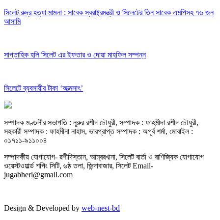
সিলেট রুদ্র হত্যা মামলা : সাবেক স্বরাষ্ট্রমন্ত্রী ও সিলেটের তিন সাবেক এমপিসহ ৭৬ জন
আসামি
সাপ্তাহিক হলি সিলেট এর ইফতার ও দোয়া মাহফিল সম্পন্ন
সিলেটে ব্যবসায়ীর টাকা ‘আত্মসাৎ’
সম্পাদক মণ্ডলীর সভাপতি : নূরুর রশীদ চৌধুরী, সম্পাদক : ফাহমীদা রশীদ চৌধুরী,
সহকারী সম্পাদক : ফাহমীনা নাহাস, ভারপ্রাপ্ত সম্পাদক : অপূর্ব শর্মা, মোবাইল :
০১৭১১-৯১১০০৪
সম্পাদকীয় যােগাযোগ- রশীদিস্তান, আম্বরখানা, সিলেট বার্তা ও বাণিজ্যিক যোগাযােগ
ওয়েস্টওয়ার্ল্ড শপিং সিটি, ৬ষ্ঠ তলা, জিন্দাবাজার, সিলেট Email-
jugabheri@gmail.com
Design & Developed by
web-nest-bd